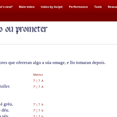
t's new?
Main index
Index by incipit
Performance
Tools
Resou
res que ofereran algo a súa omage, e llo tomaran depois.
Metrics
7'
|
7 A
oller.
7'
|
7 A
 é gréu,
7'
|
7 b
 déu.
7'
|
7 b
 séu,
7'
|
7 b