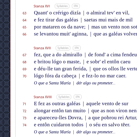
Stanza XVI
Syllables
IPA
Quant' o crérigo dizía
|
o almiral tev' en vil,
63
e fez tirar das galéas
|
saetas mui mais de mil
64
por mataren os da nave;
|
mas un vento non sot
65
se levantou muit' aginna,
|
que as galéas volve
66
Stanza XVII
Syllables
IPA
fez, que a do almirallo
|
de fond' a cima fendeu
67
e britou lógo o maste,
|
e sobr' el entôn caeu
68
e déu-lle tan gran ferida,
|
que os ollos lle vert
69
lógo fóra da cabeça
|
e fez-lo no mar caer.
70
O que a Santa María
|
dér algo ou prometer...
Stanza XVIII
Syllables
IPA
E fez as outras galéas
|
aquele vento de sur
71
alongar entôn tan muito
|
que as non viron nenl
72
e apareceu-lles Dovra,
|
a que pobrou rei Artur
73
e entôn cuidaron todos
|
o séu en salvo tẽer.
74
O que a Santa María
|
dér algo ou prometer...