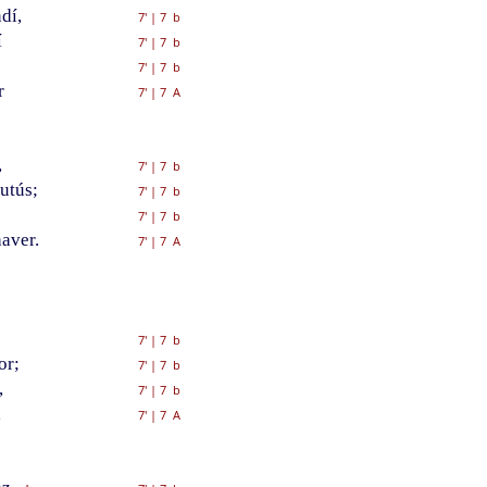
dí,
7'
|
7 b
í
7'
|
7 b
7'
|
7 b
r
7'
|
7 A
,
7'
|
7 b
utús;
7'
|
7 b
7'
|
7 b
aver.
7'
|
7 A
7'
|
7 b
or;
7'
|
7 b
,
7'
|
7 b
,
7'
|
7 A