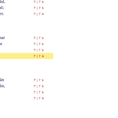
al,
7'
|
7 b
al;
7'
|
7 b
er.
7'
|
7 A
mar
7'
|
7 b
ar
7'
|
7 b
7'
|
7 b
7'
|
7 A
ián
7'
|
7 b
án,
7'
|
7 b
7'
|
7 b
7'
|
7 A