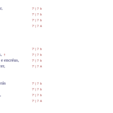
r,
7'
|
7 b
7'
|
7 b
7'
|
7 b
7'
|
7 A
7'
|
7 b
,
7'
|
7 b
†
 e encréus,
7'
|
7 b
er,
7'
|
7 A
erás
7'
|
7 b
7'
|
7 b
,
7'
|
7 b
7'
|
7 A