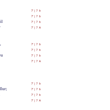
7'
|
7 b
7'
|
7 b
il
7'
|
7 b
r
7'
|
7 A
,
7'
|
7 b
7'
|
7 b
eu
7'
|
7 b
7'
|
7 A
7'
|
7 b
lur;
7'
|
7 b
,
7'
|
7 b
7'
|
7 A