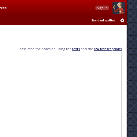
rces
Sign in
Standard spelling
Please read the notes on using the
texts
and the
IPA transcriptions