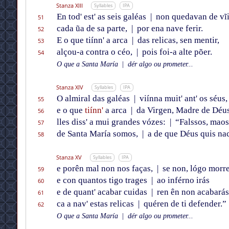
Stanza XIII
Syllables
IPA
En tod' est' as seis galéas
|
non quedavan de vĩi
51
cada ũa de sa parte,
|
por ena nave ferir.
52
E o que tiínn' a arca
|
das relicas, sen mentir,
53
alçou-a contra o céo,
|
pois foi-a alte põer.
54
O que a Santa María
|
dér algo ou prometer...
Stanza XIV
Syllables
IPA
O almiral das galéas
|
viínna muit' ant' os séus,
55
e o que
tiínn'
a arca
|
da Virgen, Madre de Déus
56
lles diss' a mui grandes vózes:
|
“Falssos, maos
57
de Santa María somos,
|
a de que Déus quis nac
58
Stanza XV
Syllables
IPA
e porên mal non nos faças,
|
se non, lógo morr
59
e con quantos tigo trages
|
ao inférno irás
60
e de quant' acabar cuidas
|
ren ên non acabarás
61
ca a nav' estas relicas
|
quéren de ti defender.”
62
O que a Santa María
|
dér algo ou prometer...