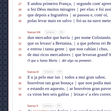
E andou primeiro França,
|
segundo com' apren
27
u fez Déus muitos miragres
|
per elas; e foi ass
28
que depois a Ingratérra
|
ar passou e, com' oí,
29
polas levar mais en salvo
|
foi-as na nave mete
30
Stanza VIII
Syllables
IPA
dun mercador que havía
|
per nome Colistanús
31
que os levass' a Bretanna,
|
a que pobrou rei Br
32
e entrou i tanta gente
|
que non cabían i chus,
33
de mui ricos mercadores
|
que levavan grand' h
34
O que a Santa María
|
dér algo ou prometer...
Stanza IX
Syllables
IPA
E u ja pelo mar ían
|
todos a mui gran sabor,
35
houvéron tan gran bonaça
|
que non podía mai
36
e estando en aquesto,
|
ar houvéron gran pavor
37
ca viron ben seis galéas
|
leixar-s' a eles correr
38
Stanza X
Syllables
IPA