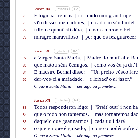
Stanza XIX
Syllables
IPA
E lógo aas relicas
|
correndo mui gran tropél
75
vẽo desses mercadores,
|
e cada un séu fardél
76
fillou e quant' alí déra,
|
e non cataron o bél
77
miragre maravilloso,
|
per que os fez guarecer
78
Stanza XX
Syllables
IPA
a Virgen Santa María,
|
Madre do muit' alto Rei
79
que matou séus ẽemigos,
|
como vos éu ja dit' h
80
E maestre Bernal disse:
|
“Un preito vósco fare
81
dar-vos-ei a meiadade,
|
e leixad' o al jazer.”
82
O que a Santa María
|
dér algo ou prometer...
Stanza XXI
Syllables
IPA
Todos responderon lógo:
|
“Preit' outr' i non h
83
que o todo non tomemos,
|
mas tornaremos dac
84
daquelo que gaannarmos
|
cada ũu i dará
85
o que vir que é guisado,
|
como o podér sofrer.
86
O que a Santa María
|
dér algo ou prometer...