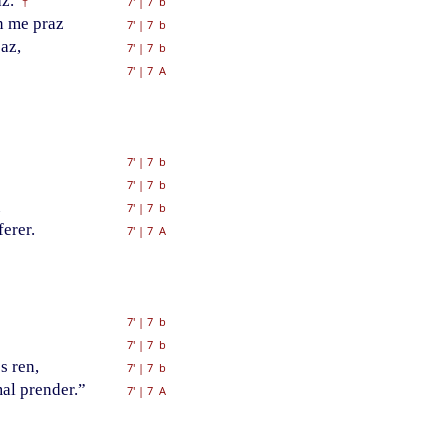
z.
7'
|
7 b
†
n me praz
7'
|
7 b
az,
7'
|
7 b
7'
|
7 A
7'
|
7 b
7'
|
7 b
u
7'
|
7 b
ferer.
7'
|
7 A
7'
|
7 b
7'
|
7 b
s ren,
7'
|
7 b
al prender.”
7'
|
7 A