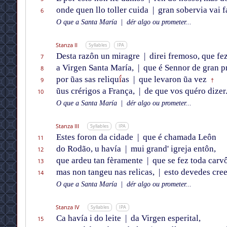
onde quen llo toller cuida
|
gran sobervia vai f
6
O que a Santa María
|
dér algo ou prometer...
Stanza II
Syllables
IPA
Desta razôn un miragre
|
direi fremoso, que fe
7
a Virgen Santa María,
|
que é Sennor de gran p
8
por ũas sas reliqu
ḯ
as
|
que levaron ũa vez
9
†
ũus crérigos a França,
|
de que vos quéro dizer
10
O que a Santa María
|
dér algo ou prometer...
Stanza III
Syllables
IPA
Estes foron da cidade
|
que é chamada Leôn
11
do Rodão, u havía
|
mui grand' igreja entôn,
12
que ardeu tan fèramente
|
que se fez toda carv
13
mas non tangeu nas relicas,
|
esto devedes cree
14
O que a Santa María
|
dér algo ou prometer...
Stanza IV
Syllables
IPA
Ca havía i do leite
|
da Virgen esperital,
15