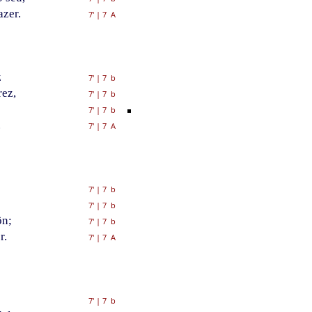
azer.
7'
|
7 A
z
7'
|
7 b
rez,
7'
|
7 b
7'
|
7 b
.
7'
|
7 A
7'
|
7 b
7'
|
7 b
ôn;
7'
|
7 b
r.
7'
|
7 A
7'
|
7 b