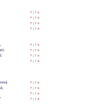
7'
|
7 b
7'
|
7 b
7'
|
7 b
7'
|
7 A
,
7'
|
7 b
ei.
7'
|
7 b
i:
7'
|
7 b
7'
|
7 A
averá
7'
|
7 b
á;
7'
|
7 b
7'
|
7 b
”
7'
|
7 A