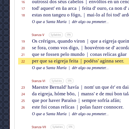
outrossí dos séus cabelos
|
envóltos en un cend
16
tod' aquest' en ũa arca
|
feita d' ouro, ca non d' 
17
estas non tangeu o fógo,
|
mai-lo al foi tod' ard
18
O que a Santa María
|
dér algo ou prometer...
Stanza V
Syllables
IPA
Os crérigos, quando viron
|
que a eigreja quei
19
se fora, como vos digo,
|
houvéron-se d' acord
20
que se fossen pelo mundo
|
conas relicas gãar
21
per que sa eigreja feita
|
podéss' aginna seer.
22
O que a Santa María
|
dér algo ou prometer...
Stanza VI
Syllables
IPA
Maestre Bernald' havía
|
nom' un que ér' en da
23
da eigreja, hóme bõo,
|
manss' e de mui bon tal
24
que por haver Paraíso
|
sempre sofría afán;
25
este foi conas relicas
|
polas fazer connocer.
26
O que a Santa María
|
dér algo ou prometer...
Stanza VII
Syllables
IPA