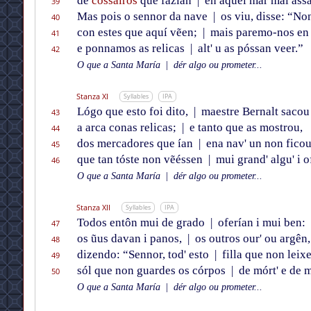
de
cossairos
que fazían
|
en aquel mar mal assa
39
Mas pois o sennor da nave
|
os viu, disse: “No
40
con estes que aquí vẽen;
|
mais paremo-nos en 
41
e ponnamos as relicas
|
alt' u as póssan veer.”
42
O que a Santa María
|
dér algo ou prometer...
Stanza XI
Syllables
IPA
Lógo que esto foi dito,
|
maestre Bernalt sacou
43
a arca conas relicas;
|
e tanto que as mostrou,
44
dos mercadores que ían
|
ena nav' un non fico
45
que tan tóste non vẽéssen
|
mui grand' algu' i o
46
O que a Santa María
|
dér algo ou prometer...
Stanza XII
Syllables
IPA
Todos entôn mui de grado
|
oferían i mui ben:
47
os ũus davan i panos,
|
os outros our' ou argên,
48
dizendo: “Sennor, tod' esto
|
filla que non leixe
49
sól que non guardes os córpos
|
de mórt' e de m
50
O que a Santa María
|
dér algo ou prometer...