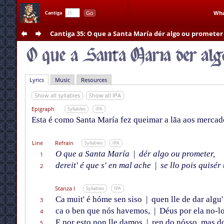
Go
Wha
Cantiga
Cantiga 35
: O que a Santa María dér algo ou prometer
Lyrics
Music
Resources
Show all syllables
Show all IPA
Epigraph
Syllables
IPA
Esta é como Santa María fez queimar a lãa aos mercado
Line
Refrain
Syllables
IPA
O que a Santa María
|
dér algo ou prometer,
1
dereit' é que s' en mal ache
|
se llo pois quisér t
2
Stanza I
Syllables
IPA
Ca muit' é hóme sen siso
|
quen lle de dar algu'
3
ca o ben que nós havemos,
|
Déus por ela no-lo
4
E por esto non lle damos
|
ren do nósso, mas do
5