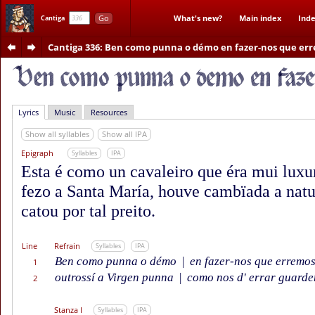
Go
What's new?
Main index
Inde
Cantiga
Cantiga 336
: Ben como punna o démo en fazer-nos que er
Lyrics
Music
Resources
Show all syllables
Show all IPA
Epigraph
Syllables
IPA
Esta é como un cavaleiro que éra mui luxur
fezo a Santa María, houve cambïada a natu
catou por tal preito.
Line
Refrain
Syllables
IPA
Ben como punna o démo
|
en fazer-nos que erremos
1
outrossí a Virgen punna
|
como nos d' errar guarde
2
Stanza I
Syllables
IPA