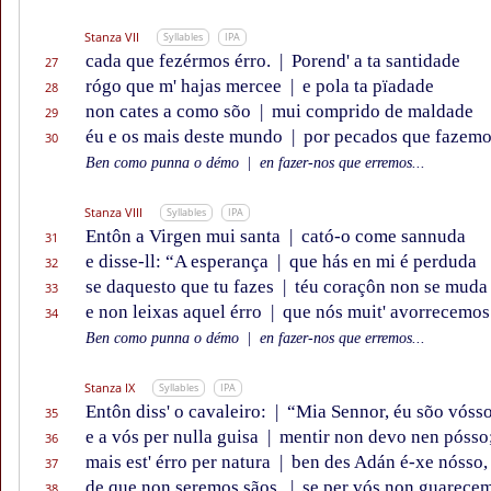
Stanza VII
Syllables
IPA
cada que fezérmos érro.
|
Porend' a ta santidade
27
rógo que m' hajas mercee
|
e pola ta pïadade
28
non cates a como sõo
|
mui comprido de maldade
29
éu e os mais deste mundo
|
por pecados que fazemo
30
Ben como punna o démo
|
en fazer-nos que erremos...
Stanza VIII
Syllables
IPA
Entôn a Virgen mui santa
|
cató-o come sannuda
31
e disse-ll: “A esperança
|
que hás en mi é perduda
32
se daquesto que tu fazes
|
téu coraçôn non se muda
33
e non leixas aquel érro
|
que nós muit' avorrecemos
34
Ben como punna o démo
|
en fazer-nos que erremos...
Stanza IX
Syllables
IPA
Entôn diss' o cavaleiro:
|
“Mia Sennor, éu sõo vósso
35
e a vós per nulla guisa
|
mentir non devo nen pósso
36
mais est' érro per natura
|
ben des Adán é-xe nósso,
37
de que non seremos sãos,
|
se per vós non guarece
38