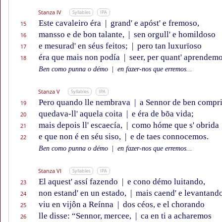
Stanza IV
Syllables
IPA
Este cavaleiro éra
|
grand' e apóst' e fremoso,
15
mansso e de bon talante,
|
sen orgull' e homildoso
16
e mesurad' en séus feitos;
|
pero tan luxurïoso
17
éra que mais non podía
|
seer, per quant' aprendemo
18
Ben como punna o démo
|
en fazer-nos que erremos...
Stanza V
Syllables
IPA
Pero quando lle nembrava
|
a Sennor de ben compri
19
quedava-ll' aquela coita
|
e éra de bõa vida;
20
mais depois ll' escaecía,
|
como hóme que s' obrida
21
e que non é en séu siso,
|
e de taes connocemos.
22
Ben como punna o démo
|
en fazer-nos que erremos...
Stanza VI
Syllables
IPA
El aquest' assí fazendo
|
e cono démo luitando,
23
non estand' en un estado,
|
mais caend' e levantando
24
viu en vijôn a Reínna
|
dos céos, e el chorando
25
lle disse: “Sennor, mercee,
|
ca en ti a acharemos
26