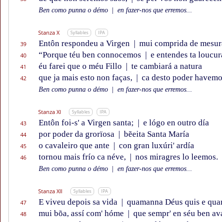
Ben como punna o démo
|
en fazer-nos que erremos...
Stanza X
Syllables
IPA
Entôn respondeu a Virgen
|
mui comprida de mesur
39
“Porque téu ben connocemos
|
e entendes ta loucur
40
éu farei que o méu Fillo
|
te cambiará a natura
41
que ja mais esto non faças,
|
ca desto poder havemo
42
Ben como punna o démo
|
en fazer-nos que erremos...
Stanza XI
Syllables
IPA
Entôn foi-s' a Virgen santa;
|
e lógo en outro día
43
por poder da grorïosa
|
bẽeita Santa María
44
o cavaleiro que ante
|
con gran luxúri' ardía
45
tornou mais frío ca néve,
|
nos miragres lo leemos.
46
Ben como punna o démo
|
en fazer-nos que erremos...
Stanza XII
Syllables
IPA
E viveu depois sa vida
|
quamanna Déus quis e quan
47
mui bõa, assí com' hóme
|
que sempr' en séu ben av
48