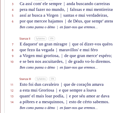
Ca assí com' ele sempre
|
anda buscando carreiras
3
pera mal fazer no mundo,
|
falssas e mui mentireira
4
assí ar busca a Virgen
|
santas e mui verdadeiras,
5
por que mercee hajamos
|
de Déus, que sempr' ate
6
Ben como punna o démo
|
en fazer-nos que erremos...
Stanza II
Syllables
IPA
E daquest' un gran miragre
|
que oí dizer-vos quéro
7
que fezo ũa vegada
|
maravillos' e mui féro
8
a Virgen mui grorïosa,
|
de que gran merce' espéro;
9
e se ben nos ascuitardes,
|
de grado vo-lo diremos.
10
Ben como punna o démo
|
en fazer-nos que erremos...
Stanza III
Syllables
IPA
Esto foi dun cavaleiro
|
que de coraçôn amava
11
a esta mui Grorïosa
|
e que sempre a loava
12
quant' el mais loar podía,
|
e por séu amor ar dava
13
a póbres e a mesquinnos,
|
esto de cérto sabemos.
14
Ben como punna o démo
|
en fazer-nos que erremos...