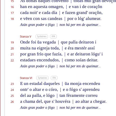
As donas daquel convento
|
todas mui gran devoçô
15
han en aquesta omagen,
|
e van i de coraçôn
16
cada noit' e cada día
|
e fazen grand' oraçôn,
17
e vẽen con sas candeas
|
por o lóg' alumear.
18
Atán gran poder o fógo
|
non há per ren de queimar...
Stanza V
Syllables
IPA
Onde foi ũa vegada
|
que palla deitaron i
19
muita na eigreja toda,
|
e éra mestér assí
20
por gran frío que fazía,
|
e ar deitaron lógu' i
21
estadaes encendudos,
|
como soían deitar.
22
Atán gran poder o fógo
|
non há per ren de queimar...
Stanza VI
Syllables
IPA
E un estadal daqueles
|
ũa monja encendeu
23
ontr' o altar e o córo,
|
e o fógo s' aprendeu
24
del aa palla, e lógo
|
tan fèramente correu
25
a chama del, que s' houvéra
|
ao altar a chegar.
26
Atán gran poder o fógo
|
non há per ren de queimar...