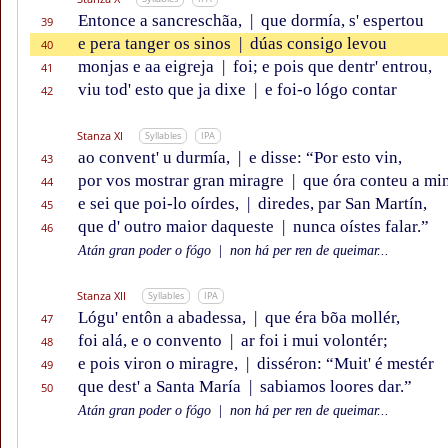
Entonce a sancreschãa,
|
que dormía, s' espertou
39
e pera tanger os sinos
|
dúas consigo levou
40
monjas e aa eigreja
|
foi; e pois que dentr' entrou,
41
viu tod' esto que ja dixe
|
e foi-o lógo contar
42
Stanza XI
Syllables
IPA
ao convent' u durmía,
|
e disse: “Por esto vin,
43
por vos mostrar gran miragre
|
que óra conteu a mi
44
e sei que poi-lo oírdes,
|
diredes, par San Martín,
45
que d' outro maior daqueste
|
nunca oístes falar.”
46
Atán gran poder o fógo
|
non há per ren de queimar...
Stanza XII
Syllables
IPA
Lógu' entôn a abadessa,
|
que éra bõa mollér,
47
foi alá, e o convento
|
ar foi i mui volontér;
48
e pois viron o miragre,
|
disséron: “Muit' é mestér
49
que dest' a Santa María
|
sabiamos loores dar.”
50
Atán gran poder o fógo
|
non há per ren de queimar...