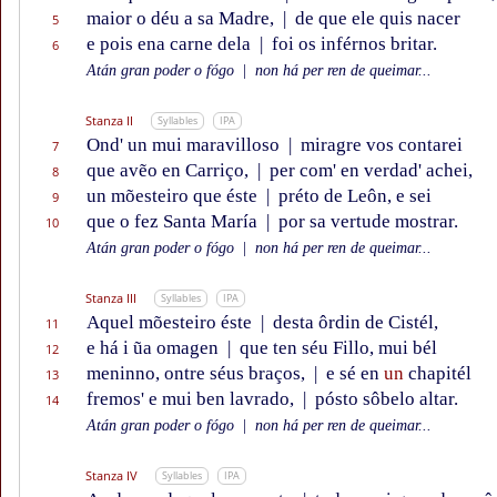
maior o déu a sa Madre,
|
de que ele quis nacer
5
e pois ena carne dela
|
foi os inférnos britar.
6
Atán gran poder o fógo
|
non há per ren de queimar...
Stanza II
Syllables
IPA
Ond' un mui maravilloso
|
miragre vos contarei
7
que avẽo en Carriço,
|
per com' en verdad' achei,
8
un mõesteiro que éste
|
préto de Leôn, e sei
9
que o fez Santa María
|
por sa vertude mostrar.
10
Atán gran poder o fógo
|
non há per ren de queimar...
Stanza III
Syllables
IPA
Aquel mõesteiro éste
|
desta ôrdin de Cistél,
11
e há i ũa omagen
|
que ten séu Fillo, mui bél
12
meninno, ontre séus braços,
|
e sé en
un
chapitél
13
fremos' e mui ben lavrado,
|
pósto sôbelo altar.
14
Atán gran poder o fógo
|
non há per ren de queimar...
Stanza IV
Syllables
IPA