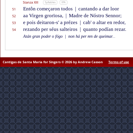
Stanza XIII
Syllables
IPA
Entôn começaron todos
|
cantando a dar loor
51
aa Virgen grorïosa,
|
Madre de Nóstro Sennor;
52
e pois deitaron-s' a prézes
|
cab' o altar en redor,
53
rezando per séus salteiros
|
quanto podían rezar.
54
Atán gran poder o fógo
|
non há per ren de queimar...
Cantigas de Santa Maria for Singers © 2026 by Andrew Casson
Terms of use