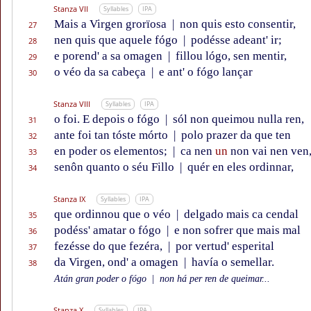
Stanza VII
Syllables
IPA
Mais a Virgen grorïosa
|
non quis esto consentir,
27
nen quis que aquele fógo
|
podésse adeant' ir;
28
e porend' a sa omagen
|
fillou lógo, sen mentir,
29
o véo da sa cabeça
|
e ant' o fógo lançar
30
Stanza VIII
Syllables
IPA
o foi. E depois o fógo
|
sól non queimou nulla ren,
31
ante foi tan tóste mórto
|
polo prazer da que ten
32
en poder os elementos;
|
ca nen
un
non vai nen ven
33
senôn quanto o séu Fillo
|
quér en eles ordinnar,
34
Stanza IX
Syllables
IPA
que ordinnou que o véo
|
delgado mais ca cendal
35
podéss' amatar o fógo
|
e non sofrer que mais mal
36
fezésse do que fezéra,
|
por vertud' esperital
37
da Virgen, ond' a omagen
|
havía o semellar.
38
Atán gran poder o fógo
|
non há per ren de queimar...
Stanza X
Syllables
IPA