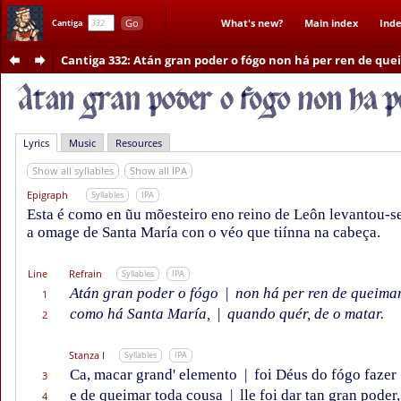
Go
What's new?
Main index
Inde
Cantiga
Cantiga 332
: Atán gran poder o fógo non há per ren de que
Lyrics
Music
Resources
Show all syllables
Show all IPA
Epigraph
Syllables
IPA
Esta é como en ũu mõesteiro eno reino de Leôn levantou-se
a omage de Santa María con o véo que tiínna na cabeça.
Line
Refrain
Syllables
IPA
Atán gran poder o fógo
|
non há per ren de queima
1
como há Santa María,
|
quando quér, de o matar.
2
Stanza I
Syllables
IPA
Ca, macar grand' elemento
|
foi Déus do fógo fazer
3
e de queimar toda cousa
|
lle foi dar tan gran poder,
4