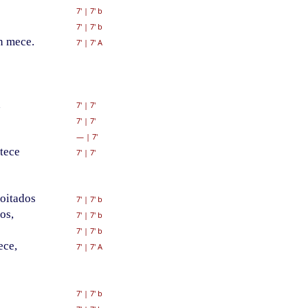
7'
|
7' b
7'
|
7' b
n mece.
7'
|
7' A
a
7'
|
7'
7'
|
7'
—
|
7'
tece
7'
|
7'
oitados
7'
|
7' b
os,
7'
|
7' b
7'
|
7' b
ece,
7'
|
7' A
7'
|
7' b