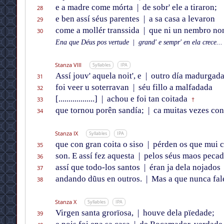
e a madre come mórta
|
de sobr' ele a tiraron;
28
e ben assí séus parentes
|
a sa casa a levaron
29
come a mollér transsida
|
que ni un nembro no
30
Ena que Déus pos vertude
|
grand' e sempr' en ela crece...
Stanza VIII
Syllables
IPA
Assí jouv' aquela noit', e
|
outro día madurgad
31
foi veer u soterravan
|
séu fillo a malfadada
32
[..................]
|
achou e foi tan coitada
33
†
que tornou porên sandía;
|
ca muitas vezes con
34
Stanza IX
Syllables
IPA
que con gran coita o siso
|
pérden os que mui c
35
son. E assí fez aquesta
|
pelos séus maos pecad
36
assí que todo-los santos
|
éran ja dela nojados
37
andando dũus en outros.
|
Mas a que nunca fal
38
Stanza X
Syllables
IPA
Virgen santa grorïosa,
|
houve dela pïedade;
39