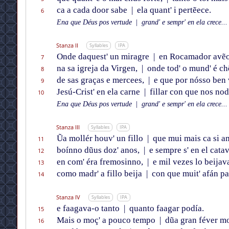
ca a cada door sabe
|
ela quant' i pertẽece.
6
Ena que Déus pos vertude
|
grand' e sempr' en ela crece...
Stanza II
Syllables
IPA
Onde daquest' un miragre
|
en Rocamador avẽ
7
na sa igreja da Virgen,
|
onde tod' o mund' é ch
8
de sas graças e mercees,
|
e que por nósso ben
9
Jesú-Crist' en ela carne
|
fillar con que nos nod
10
Ena que Déus pos vertude
|
grand' e sempr' en ela crece...
Stanza III
Syllables
IPA
Ũa mollér houv' un fillo
|
que mui mais ca si a
11
boínno dũus doz' anos,
|
e sempre s' en el cata
12
en com' éra fremosinno,
|
e mil vezes lo beijav
13
como madr' a fillo beija
|
con que muit' afán pa
14
Stanza IV
Syllables
IPA
e faagava-o tanto
|
quanto faagar podía.
15
Mais o moç' a pouco tempo
|
dũa gran féver mo
16