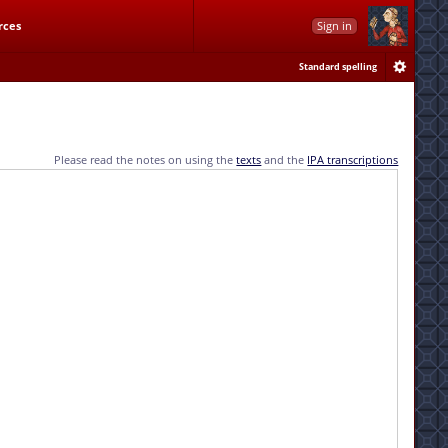
rces
Sign in
Standard spelling
Please read the notes on using the
texts
and the
IPA transcriptions