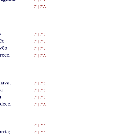
7'
|
7' A
o
7'
|
7' b
ẽo
7'
|
7' b
 vẽo
7'
|
7' b
rece.
7'
|
7' A
mava,
7'
|
7' b
va
7'
|
7' b
a
7'
|
7' b
dece,
7'
|
7' A
7'
|
7' b
rría;
7'
|
7' b