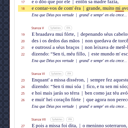
e o dóo que por ele
|
entôn sa madre fazía,
17
e contar-vos de com' éra
|
grande, muito
mi a
v
18
Ena que Déus pos vertude
|
grand' e sempr' en ela crece...
Stanza V
Syllables
IPA
E braadava mui fórte,
|
depenando séus cabelo
19
des i os dedos das mãos
|
non quedava de torcê
20
e outrossí a séus braços
|
non leixava de metê-l
21
dizendo: “Sen ti, méu fillo,
|
este mundo m' esc
22
Ena que Déus pos vertude
|
grand' e sempr' en ela crece...
Stanza VI
Syllables
IPA
Enquant' a missa disséron,
|
sempre fez aqueste
23
dizendo: “Sen ti mui sóa
|
fico, e tu sen mi sóo
24
e hoi mais jarás so térra
|
ben como jaz téu avó
25
e muit' hei coraçôn fórte
|
que agora non perec
26
Ena que Déus pos vertude
|
grand' e sempr' en ela crece...
Stanza VII
Syllables
IPA
E pois a missa foi dita,
|
o meninno soterraron,
27