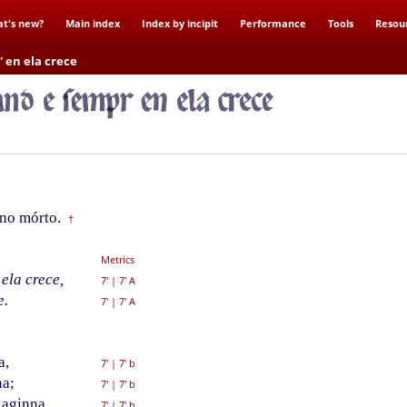
t's new?
Main index
Index by incipit
Performance
Tools
Resou
 en ela crece
no mórto.
†
Metrics
ela crece,
7'
|
7' A
e.
7'
|
7' A
a,
7'
|
7' b
na;
7'
|
7' b
 aginna,
7'
|
7' b