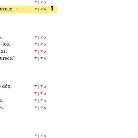
7'
|
7' b
orrece.
7'
|
7' A
†
s,
7'
|
7' b
-los,
7'
|
7' b
os,
7'
|
7' b
urece.”
7'
|
7' A
 dóo,
7'
|
7' b
;
7'
|
7' b
o,
7'
|
7' b
e.”
7'
|
7' A
7'
|
7' b