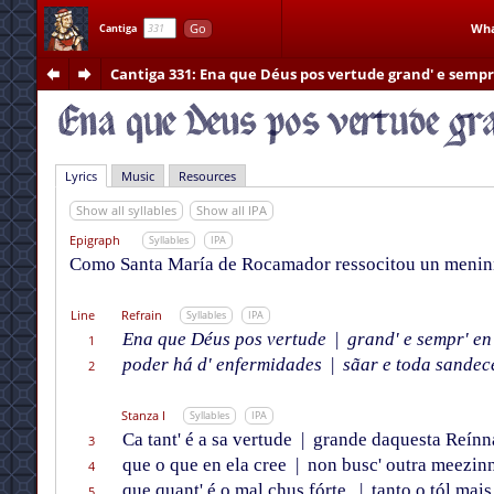
Go
Wha
Cantiga
Cantiga 331
: Ena que Déus pos vertude grand' e sempr'
Lyrics
Music
Resources
Show all syllables
Show all IPA
Epigraph
Syllables
IPA
Como Santa María de Rocamador ressocitou un menin
Line
Refrain
Syllables
IPA
Ena que Déus pos vertude
|
grand' e sempr' en 
1
poder há d' enfermidades
|
sãar e toda sandec
2
Stanza I
Syllables
IPA
Ca tant' é a sa vertude
|
grande daquesta Reínn
3
que o que en ela cree
|
non busc' outra meezin
4
que quant' é o mal chus fórte,
|
tanto o tól mais
5