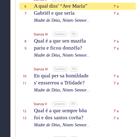
A qual diss' “Ave María”
6
7' a
Gabrïél e que sería
7
7' a
Madre de Déus, Nóstro Sennor...
Stanza III
Syllables
IPA
Qual é a que sen mazéla
8
7' a
pariu e ficou donzéla?
9
7' a
Madre de Déus, Nóstro Sennor...
Stanza IV
Syllables
IPA
En qual per sa homildade
10
7' a
s' ensserrou a Trĩidade?
11
7' a
Madre de Déus, Nóstro Sennor...
Stanza V
Syllables
IPA
Qual é a que sempre bõa
12
7' a
foi e dos santos corõa?
13
7' a
Madre de Déus, Nóstro Sennor...