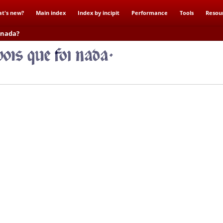
t's new?
Main index
Index by incipit
Performance
Tools
Resou
i nada?