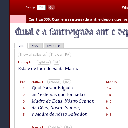
Go
Wha
Cantiga
Cantiga 330
: Qual é a santivigada ant' e depois que fo
Lyrics
Music
Resources
Show all syllables
Show all IPA
Epigraph
Syllables
IPA
Esta é de loor de Santa María.
Line
Stanza I
Metrics
Syllables
IPA
Qual é a santivigada
1
7' a
ant' e depois que foi nada?
2
7' a
Madre de Déus, Nóstro Sennor,
3
8 B
de Déus, Nóstro Sennor,
4
6 B
e Madre de nósso Salvador.
5
9 B
Stanza II
Syllables
IPA