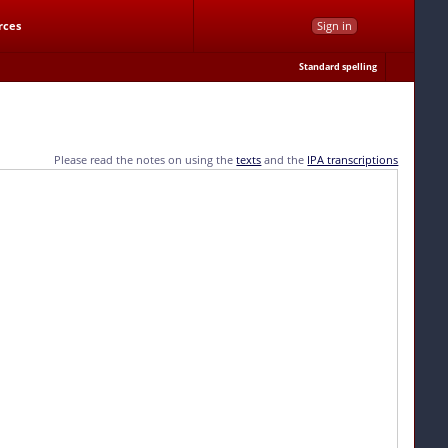
rces
Sign in
Standard spelling
Please read the notes on using the
texts
and the
IPA transcriptions