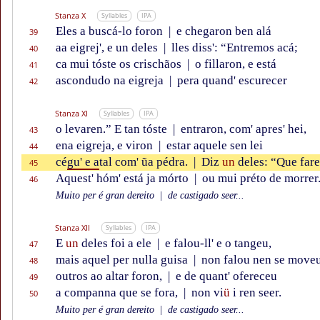
Stanza X
Syllables
IPA
Eles a buscá-lo foron
|
e chegaron ben alá
39
aa eigrej', e un deles
|
lles diss': “Entremos acá;
40
ca mui tóste os crischãos
|
o fillaron, e está
41
ascondudo na eigreja
|
pera quand' escurecer
42
Stanza XI
Syllables
IPA
o levaren.” E tan tóste
|
entraron, com' apres' hei,
43
ena eigreja, e viron
|
estar aquele sen lei
44
cé
gu' e a
tal com' ũa pédra.
|
Diz
un
deles: “Que fare
45
Aquest' hóm' está ja mórto
|
ou mui préto de morrer
46
Muito per é gran dereito
|
de castigado seer...
Stanza XII
Syllables
IPA
E
un
deles foi a ele
|
e falou-ll' e o tangeu,
47
mais aquel per nulla guisa
|
non falou nen se move
48
outros ao altar foron,
|
e de quant' ofereceu
49
a companna que se fora,
|
non vi
ü
i ren seer.
50
Muito per é gran dereito
|
de castigado seer...