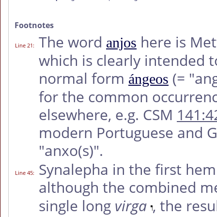
Footnotes
The word
here is Met
anjos
Line 21
:
which is clearly intended t
normal form
(= "ang
ángeos
for the common occurrence
elsewhere, e.g. CSM
141:4
modern Portuguese and Gal
"anxo(s)".
Synalepha in the first hemi
Line 45
:
although the combined met
single long
virga
, the res