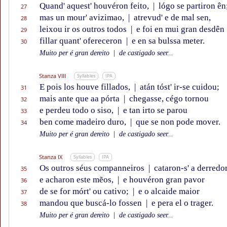
Quand' aquest' houvéron feito,
|
lógo se partiron ên
27
mas un mour' avizimao,
|
atrevud' e de mal sen,
28
leixou ir os outros todos
|
e foi en mui gran desdên
29
fillar quant' ofereceron
|
e en sa bulssa meter.
30
Muito per é gran dereito
|
de castigado seer...
Stanza VIII
Syllables
IPA
E pois los houve fillados,
|
atán tóst' ir-se cuidou;
31
mais ante que aa pórta
|
chegasse, cégo tornou
32
e perdeu todo o siso,
|
e tan irto se parou
33
ben come madeiro duro,
|
que se non pode mover.
34
Muito per é gran dereito
|
de castigado seer...
Stanza IX
Syllables
IPA
Os outros séus companneiros
|
cataron-s' a derredo
35
e acharon este mẽos,
|
e houvéron gran pavor
36
de se for mórt' ou cativo;
|
e o alcaide maior
37
mandou que buscá-lo fossen
|
e pera el o trager.
38
Muito per é gran dereito
|
de castigado seer...