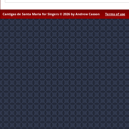
Cantigas de Santa Maria for Singers © 2026 by Andrew Casson
Terms of use