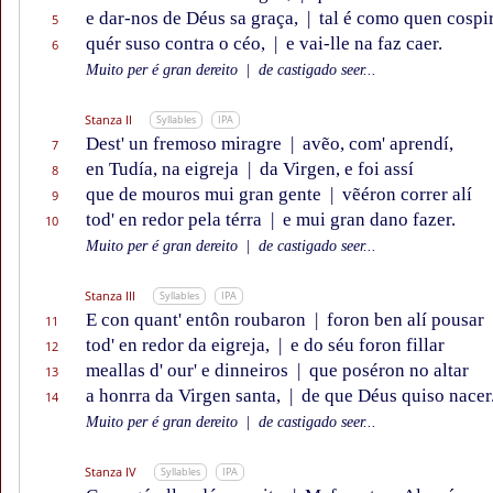
e dar-nos de Déus sa graça,
|
tal é como quen cospi
5
quér suso contra o céo,
|
e vai-lle na faz caer.
6
Muito per é gran dereito
|
de castigado seer...
Stanza II
Syllables
IPA
Dest' un fremoso miragre
|
avẽo, com' aprendí,
7
en Tudía, na eigreja
|
da Virgen, e foi assí
8
que de mouros mui gran gente
|
vẽéron correr alí
9
tod' en redor pela térra
|
e mui gran dano fazer.
10
Muito per é gran dereito
|
de castigado seer...
Stanza III
Syllables
IPA
E con quant' entôn roubaron
|
foron ben alí pousar
11
tod' en redor da eigreja,
|
e do séu foron fillar
12
meallas d' our' e dinneiros
|
que poséron no altar
13
a honrra da Virgen santa,
|
de que Déus quiso nacer
14
Muito per é gran dereito
|
de castigado seer...
Stanza IV
Syllables
IPA