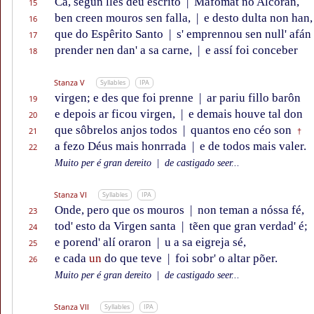
Ca, según lles déu escrito
|
Mafomat no Alcorán,
15
ben creen mouros sen falla,
|
e desto dulta non han,
16
que do Espêrito Santo
|
s' emprennou sen null' afán
17
prender nen dan' a sa carne,
|
e assí foi conceber
18
Stanza V
Syllables
IPA
virgen; e des que foi prenne
|
ar pariu fillo barôn
19
e depois ar ficou virgen,
|
e demais houve tal don
20
que sôbrelos anjos todos
|
quantos eno céo son
21
†
a fezo Déus mais honrrada
|
e de todos mais valer.
22
Muito per é gran dereito
|
de castigado seer...
Stanza VI
Syllables
IPA
Onde, pero que os mouros
|
non teman a nóssa fé,
23
tod' esto da Virgen santa
|
tẽen que gran verdad' é;
24
e porend' alí oraron
|
u a sa eigreja sé,
25
e cada
un
do que teve
|
foi sobr' o altar põer.
26
Muito per é gran dereito
|
de castigado seer...
Stanza VII
Syllables
IPA