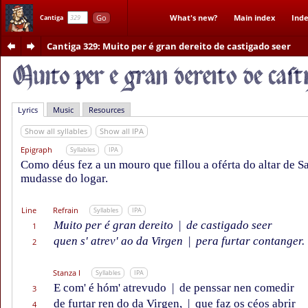
Go
What's new?
Main index
Inde
Cantiga
Cantiga 329
: Muito per é gran dereito de castigado seer
Lyrics
Music
Resources
Show all syllables
Show all IPA
Epigraph
Syllables
IPA
Como déus fez a un mouro que fillou a oférta do altar de S
mudasse do logar.
Line
Refrain
Syllables
IPA
Muito per é gran dereito
|
de castigado seer
1
quen s' atrev' ao da Virgen
|
pera furtar contanger.
2
Stanza I
Syllables
IPA
E com' é hóm' atrevudo
|
de penssar nen comedir
3
de furtar ren do da Virgen,
|
que faz os céos abrir
4