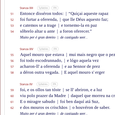
Stanza XIII
Syllables
IPA
Entonce disséron todos:
|
“Quiçai aqueste rapaz
51
foi furtar a oferenda,
|
que lle Déus aquesto faz;
52
e catemos se a trage
|
e tornemo-la en paz
53
sôbrelo altar u ante
|
a foron oferecer.”
54
Muito per é gran dereito
|
de castigado seer...
Stanza XIV
Syllables
IPA
Aquel mouro que estava
|
mui mais negro que o pe
55
foi todo escodrunnado,
|
e lógo aquela vez
56
acharon-ll' a oferenda
|
e aa Sennor de prez
57
a déron outra vegada.
|
E aquel mouro s' erger
58
Stanza XV
Syllables
IPA
foi, e os ollos tan tóste
|
se ll' abriron, e a luz
59
viu polo prazer da Madre
|
daquel que morreu na cr
60
E o miragre sabudo
|
foi ben daquí atá Suz,
61
e dos mouros os crischãos
|
o houvéron de saber.
62
Muito per é gran dereito
|
de castigado seer...