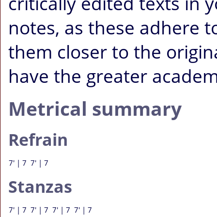
critically edited texts i
notes, as these adhere to 
them closer to the origi
have the greater academi
Metrical summary
Refrain
7' | 7 7' | 7
Stanzas
7' | 7 7' | 7 7' | 7 7' | 7