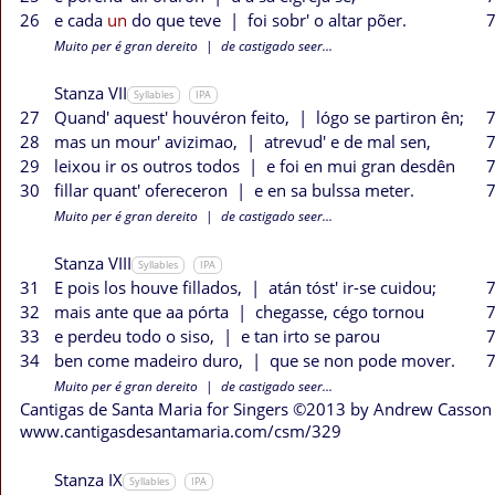
26
e cada
un
do que teve
|
foi sobr' o altar põer.
7
Muito per é gran dereito
|
de castigado seer...
Stanza VII
Syllables
IPA
27
Quand' aquest' houvéron feito,
|
lógo se partiron ên;
7
28
mas un mour' avizimao,
|
atrevud' e de mal sen,
7
29
leixou ir os outros todos
|
e foi en mui gran desdên
7
30
fillar quant' ofereceron
|
e en sa bulssa meter.
7
Muito per é gran dereito
|
de castigado seer...
Stanza VIII
Syllables
IPA
31
E pois los houve fillados,
|
atán tóst' ir-se cuidou;
7
32
mais ante que aa pórta
|
chegasse, cégo tornou
7
33
e perdeu todo o siso,
|
e tan irto se parou
7
34
ben come madeiro duro,
|
que se non pode mover.
7
Muito per é gran dereito
|
de castigado seer...
Cantigas de Santa Maria for Singers ©2013 by Andrew Casson
www.cantigasdesantamaria.com/csm/329
Stanza IX
Syllables
IPA