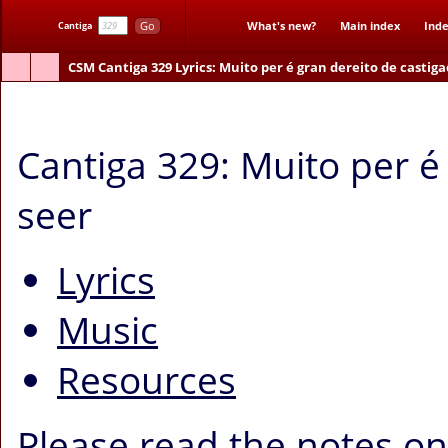
Go
What's new?
Main index
Inde
Cantiga
CSM
Cantiga 329
Lyrics
: Muito per é gran dereito de castiga
Muito per é gran dereito de castigado seer
Cantiga 329: Muito per é
seer
Lyrics
Music
Resources
Please read the notes o