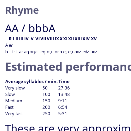
Rhyme
AA / bbbA
R
I
II
III
IV
V
VI
VII
VIII
IX
X
XI
XII
XIII
XIV
XV
A
eɾ
b
iɾ
i
aɾ
aŋ
oŋ
ɛ
eŋ
ou̯
oɾ
a
ei̯
eu̯
aʣ
eʣ
uʣ
Estimated performanc
Average syllables / min.
Time
Very slow
50
27:36
Slow
100
13:48
Medium
150
9:11
Fast
200
6:54
Very fast
250
5:31
These are very approximat