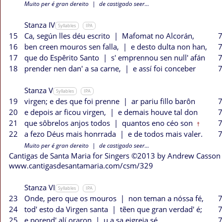
Muito per é gran dereito
|
de castigado seer...
Stanza IV
Syllables
IPA
15
Ca, según lles déu escrito
|
Mafomat no Alcorán,
7
16
ben creen mouros sen falla,
|
e desto dulta non han,
7
17
que do Espêrito Santo
|
s' emprennou sen null' afán
7
18
prender nen dan' a sa carne,
|
e assí foi conceber
7
Stanza V
Syllables
IPA
19
virgen; e des que foi prenne
|
ar pariu fillo barôn
7
20
e depois ar ficou virgen,
|
e demais houve tal don
7
21
que sôbrelos anjos todos
|
quantos eno céo son
7
†
22
a fezo Déus mais honrrada
|
e de todos mais valer.
7
Muito per é gran dereito
|
de castigado seer...
Cantigas de Santa Maria for Singers ©2013 by Andrew Casson
www.cantigasdesantamaria.com/csm/329
Stanza VI
Syllables
IPA
23
Onde, pero que os mouros
|
non teman a nóssa fé,
7
24
tod' esto da Virgen santa
|
tẽen que gran verdad' é;
7
25
e porend' alí oraron
|
u a sa eigreja sé,
7