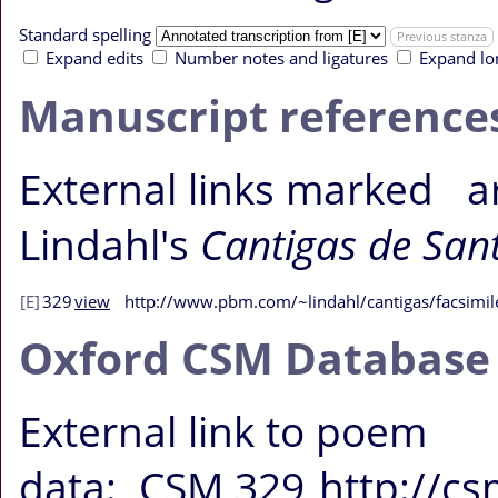
Standard spelling
Previous stanza
Expand edits
Number notes and ligatures
Expand lo
Manuscript reference
External links
marked
ar
Lindahl's
Cantigas de San
[E]
329
view
http://www.pbm.com/~lindahl/cantigas/facsimil
Oxford CSM Database
External link to poem
data:
CSM 329
http://c