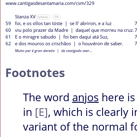
www.cantigasdesantamaria.com/csm/329
Stanza XV
Syllables
IPA
59
foi, e os ollos tan tóste
|
se ll' abriron, e a luz
7
60
viu polo prazer da Madre
|
daquel que morreu na cruz.
7
61
E o miragre sabudo
|
foi ben daquí atá Suz,
7
62
e dos mouros os crischãos
|
o houvéron de saber.
7
Muito per é gran dereito
|
de castigado seer...
Footnotes
The word
anjos
here is
in
[E]
, which is clearly
variant of the normal 