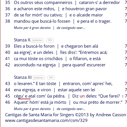
35
Os outros séus companneiros
|
cataron-s' a derredor
7
36
e acharon este mẽos,
|
e houvéron gran pavor
7
37
de se for mórt' ou cativo;
|
e o alcaide maior
7
38
mandou que buscá-lo fossen
|
e pera el o trager.
7
Muito per é gran dereito
|
de castigado seer...
Stanza X
Syllables
IPA
39
Eles a buscá-lo foron
|
e chegaron ben alá
7
40
aa eigrej', e un deles
|
lles diss': “Entremos acá;
7
41
ca mui tóste os crischãos
|
o fillaron, e está
7
42
ascondudo na eigreja
|
pera quand' escurecer
7
Stanza XI
Syllables
IPA
43
o levaren.” E tan tóste
|
entraron, com' apres' hei,
7
44
ena eigreja, e viron
|
estar aquele sen lei
7
45
cé
gu' e a
tal com' ũa pédra.
|
Diz
un
deles: “Que farei?
7
†
46
Aquest' hóm' está ja mórto
|
ou mui préto de morrer.”
7
Muito per é gran dereito
|
de castigado seer...
Cantigas de Santa Maria for Singers ©2013 by Andrew Casson
www.cantigasdesantamaria.com/csm/329