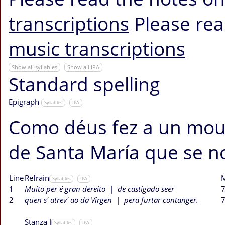
transcriptions
Please rea
music transcriptions
Show all syllables
Show all IPA
Standard spelling
Epigraph
Syllables
IPA
Como déus fez a un mouro
de Santa María que se n
Line
Refrain
M
Syllables
IPA
1
Muito per é gran dereito
|
de castigado seer
7
2
quen s' atrev' ao da Virgen
|
pera furtar contanger.
7
Stanza I
Syllables
IPA