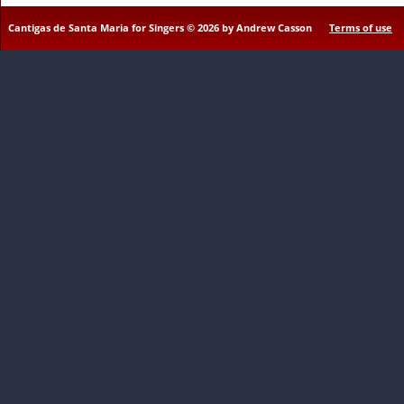
Cantigas de Santa Maria for Singers © 2026 by Andrew Casson
Terms of use