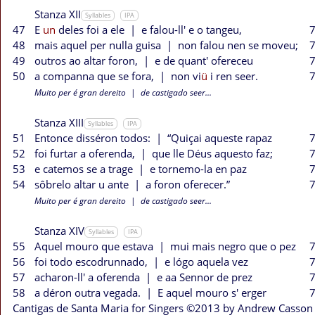
Stanza XII
Syllables
IPA
47
E
un
deles foi a ele
|
e falou-ll' e o tangeu,
7
48
mais aquel per nulla guisa
|
non falou nen se moveu;
7
49
outros ao altar foron,
|
e de quant' ofereceu
7
50
a companna que se fora,
|
non vi
ü
i ren seer.
7
Muito per é gran dereito
|
de castigado seer...
Stanza XIII
Syllables
IPA
51
Entonce disséron todos:
|
“Quiçai aqueste rapaz
7
52
foi furtar a oferenda,
|
que lle Déus aquesto faz;
7
53
e catemos se a trage
|
e tornemo-la en paz
7
54
sôbrelo altar u ante
|
a foron oferecer.”
7
Muito per é gran dereito
|
de castigado seer...
Stanza XIV
Syllables
IPA
55
Aquel mouro que estava
|
mui mais negro que o pez
7
56
foi todo escodrunnado,
|
e lógo aquela vez
7
57
acharon-ll' a oferenda
|
e aa Sennor de prez
7
58
a déron outra vegada.
|
E aquel mouro s' erger
7
Cantigas de Santa Maria for Singers ©2013 by Andrew Casson