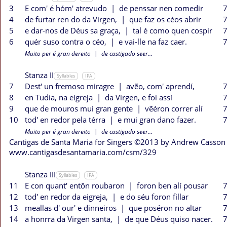
3
E com' é hóm' atrevudo
|
de penssar nen comedir
7
4
de furtar ren do da Virgen,
|
que faz os céos abrir
7
5
e dar-nos de Déus sa graça,
|
tal é como quen cospir
7
6
quér suso contra o céo,
|
e vai-lle na faz caer.
7
Muito per é gran dereito
|
de castigado seer...
Stanza II
Syllables
IPA
7
Dest' un fremoso miragre
|
avẽo, com' aprendí,
7
8
en Tudía, na eigreja
|
da Virgen, e foi assí
7
9
que de mouros mui gran gente
|
vẽéron correr alí
7
10
tod' en redor pela térra
|
e mui gran dano fazer.
7
Muito per é gran dereito
|
de castigado seer...
Cantigas de Santa Maria for Singers ©2013 by Andrew Casson
www.cantigasdesantamaria.com/csm/329
Stanza III
Syllables
IPA
11
E con quant' entôn roubaron
|
foron ben alí pousar
7
12
tod' en redor da eigreja,
|
e do séu foron fillar
7
13
meallas d' our' e dinneiros
|
que poséron no altar
7
14
a honrra da Virgen santa,
|
de que Déus quiso nacer.
7