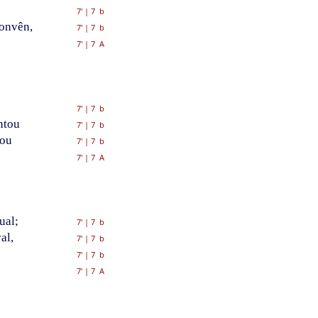
7'
|
7 b
convên,
7'
|
7 b
7'
|
7 A
7'
|
7 b
ntou
7'
|
7 b
tou
7'
|
7 b
7'
|
7 A
ual;
7'
|
7 b
al,
7'
|
7 b
7'
|
7 b
7'
|
7 A