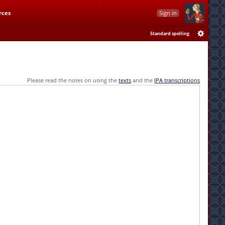
rces
Sign in
Standard spelling
Please read the notes on using the
texts
and the
IPA transcriptions