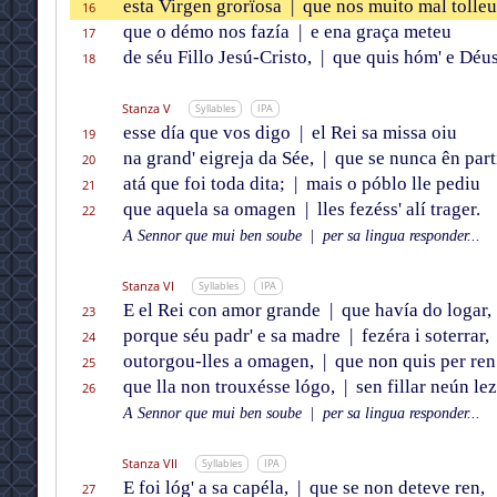
esta Virgen grorïosa
|
que nos muito mal tolleu
16
que o démo nos fazía
|
e ena graça meteu
17
de séu Fillo Jesú-Cristo,
|
que quis hóm' e Déus
18
Stanza V
Syllables
IPA
esse día que vos digo
|
el Rei sa missa oiu
19
na grand' eigreja da Sée,
|
que se nunca ên part
20
atá que foi toda dita;
|
mais o póblo lle pediu
21
que aquela sa omagen
|
lles fezéss' alí trager.
22
A Sennor que mui ben soube
|
per sa lingua responder...
Stanza VI
Syllables
IPA
E el Rei con amor grande
|
que havía do logar,
23
porque séu padr' e sa madre
|
fezéra i soterrar,
24
outorgou-lles a omagen,
|
que non quis per ren
25
que lla non trouxésse lógo,
|
sen fillar neún lez
26
A Sennor que mui ben soube
|
per sa lingua responder...
Stanza VII
Syllables
IPA
E foi lóg' a sa capéla,
|
que se non deteve ren,
27