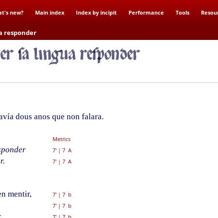
t's new?
Main index
Index by incipit
Performance
Tools
Resou
ua responder
vía dous anos que non falara.
Metrics
sponder
7'
|
7 A
r.
7'
|
7 A
en mentir,
7'
|
7 b
7'
|
7 b
r
7'
|
7 b