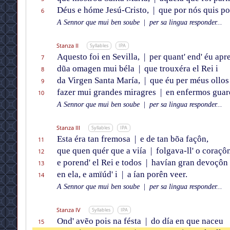
Déus e hóme Jesú-Cristo,
|
que por nós quis po
6
A Sennor que mui ben soube
|
per sa lingua responder...
Stanza II
Syllables
IPA
Aquesto foi en Sevilla,
|
per quant' end' éu apr
7
dũa omagen mui béla
|
que trouxéra el Rei i
8
da Virgen Santa María,
|
que éu per méus ollos
9
fazer mui grandes miragres
|
en enfermos guar
10
A Sennor que mui ben soube
|
per sa lingua responder...
Stanza III
Syllables
IPA
Esta éra tan fremosa
|
e de tan bõa façôn,
11
que quen quér que a viía
|
folgava-ll' o coraçô
12
e porend' el Rei e todos
|
havían gran devoçôn
13
en ela, e amïúd' i
|
a ían porên veer.
14
A Sennor que mui ben soube
|
per sa lingua responder...
Stanza IV
Syllables
IPA
Ond' avẽo pois na fésta
|
do día en que naceu
15