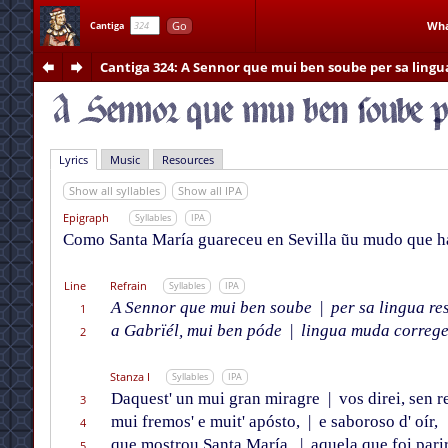
Go
Wha
Cantiga
Cantiga 324
: A Sennor que mui ben soube per sa ling
Lyrics
Music
Resources
Show all syllables
Show all IPA
Epigraph
Syllables
IPA
Como Santa María guareceu en Sevilla ũu mudo que ha
Line
Refrain
Syllables
IPA
A Sennor que mui ben soube
|
per sa lingua re
1
a Gabrïél, mui ben póde
|
lingua muda correge
2
Stanza I
Syllables
IPA
Daquest' un mui gran miragre
|
vos direi, sen r
3
mui fremos' e muit' apósto,
|
e saboroso d' oír,
4
que mostrou Santa María,
|
aquela que foi pari
5