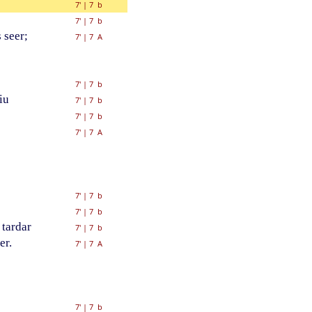
7'
|
7 b
7'
|
7 b
 seer;
7'
|
7 A
7'
|
7 b
iu
7'
|
7 b
7'
|
7 b
7'
|
7 A
7'
|
7 b
7'
|
7 b
 tardar
7'
|
7 b
er.
7'
|
7 A
7'
|
7 b