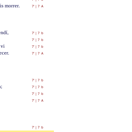
is morrer.
7'
|
7 A
endí,
7'
|
7 b
7'
|
7 b
 vi
7'
|
7 b
ecer.
7'
|
7 A
7'
|
7 b
n;
7'
|
7 b
7'
|
7 b
7'
|
7 A
7'
|
7 b