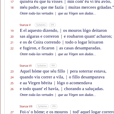
quiséra éu que tu visses
|
min com' éu vi téu avóo,
17
méu padre, que me fazía
|
muitas mercees grãadas.
18
Ontre toda-las vertudes
|
que aa Virgen son dadas...
Stanza V
Syllables
IPA
E el aquesto dizendo,
|
os mouros lógo deitaron
19
sas algaras e correron
|
e roubaron quant' acharon;
20
e os de Coira correndo
|
todo o logar leixaron
21
e fugiron, e ficaron
|
as casas desamparadas.
22
Ontre toda-las vertudes
|
que aa Virgen son dadas...
Stanza VI
Syllables
IPA
Aquel hóme que séu fillo
|
pera soterrar estava,
23
quando viu correr a vila,
|
o fillo desamparava
24
e aa Virgen bẽeita
|
lógo o acomendava
25
e todo quant' el havía,
|
chorando a saluçadas.
26
Ontre toda-las vertudes
|
que aa Virgen son dadas...
Stanza VII
Syllables
IPA
Foi-s' o hóme; e os mouros
|
tod' aquel logar correr
27