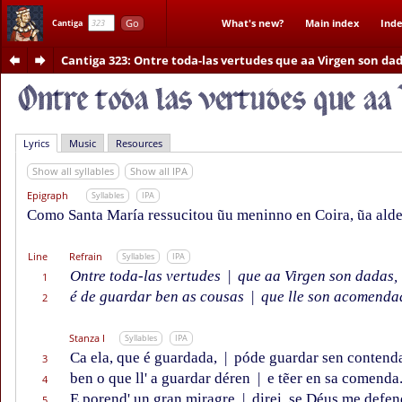
Go
What's new?
Main index
Inde
Cantiga
Cantiga 323
: Ontre toda-las vertudes que aa Virgen son da
Lyrics
Music
Resources
Show all syllables
Show all IPA
Epigraph
Syllables
IPA
Como Santa María ressucitou ũu meninno en Coira, ũa aldea
Line
Refrain
Syllables
IPA
Ontre toda-las vertudes
|
que aa Virgen son dadas,
1
é de guardar ben as cousas
|
que lle son acomenda
2
Stanza I
Syllables
IPA
Ca ela, que é guardada,
|
póde guardar sen contend
3
ben o que ll' a guardar déren
|
e tẽer en sa comenda
4
E porend' un gran miragre
|
direi, se Déus me defen
5