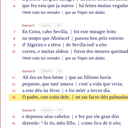
que fez esta que ja outros
|
há feitos muitas vegadas
6
Ontre toda-las vertudes
|
que aa Virgen son dadas...
Stanza II
Syllables
IPA
En Coira, cabo Sevilla,
|
foi este miragre feito
7
no tempo que Aboíucef
|
passou ben pelo estreito
8
d' Algizira e a térra
|
de Sevilla tod' a eito
9
correu, e muitas aldeas
|
foron dos mouros queimad
10
Ontre toda-las vertudes
|
que aa Virgen son dadas...
Stanza III
Syllables
IPA
Alí éra un bon hóme
|
que un fillinno havía
11
pequeno, que tant' amava
|
com' a vida que vivía;
12
a este déu ũa féver
|
e foi mórt' a tercer día.
13
O padre, con coita dele,
|
en sas faces déu palmada
14
Stanza IV
Syllables
IPA
e depenou séus cabelos
|
e fez por ele gran dóo
15
dizendo: “Ai éu, méu fillo,
|
como fico de ti sóo;
16