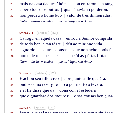
mais na casa daquest' hóme
|
non entraron nen tang
28
e pero todo-los outros
|
quant' havían i perderon,
29
non perdeu o hóme bõo
|
valor de tres dinneiradas.
30
Ontre toda-las vertudes
|
que aa Virgen son dadas...
Stanza VIII
Syllables
IPA
Ca lógu' en aquela casa
|
entrou a Sennor comprida
31
de todo ben, e tan tóste
|
déu ao mininno vida
32
e guardou as outras cousas,
|
que non achou pois fa
33
hóme de ren en sa casa,
|
nen sól as pórtas britadas.
34
Ontre toda-las vertudes
|
que aa Virgen son dadas...
Stanza IX
Syllables
IPA
E achou séu fillo vivo
|
e preguntou-lle que éra,
35
ond' e como resorgira,
|
ca por mórto o tevéra;
36
e el lle disse que ũa
|
dona con el estedéra
37
que o guardara dos mouros;
|
e sas cousas ben gua
38
Stanza X
Syllables
IPA