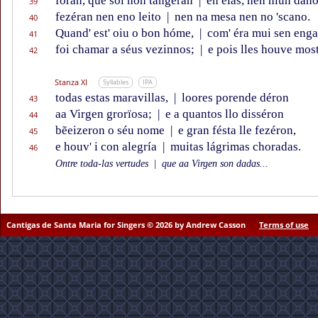
foran, que sól non tangeran
|
en elas, nen nïún dan
39
fezéran nen eno leito
|
nen na mesa nen no 'scano.
40
Quand' est' oiu o bon hóme,
|
com' éra mui sen enga
41
foi chamar a séus vezinnos;
|
e pois lles houve mos
42
Stanza XI
Syllables
IPA
todas estas maravillas,
|
loores porende déron
43
aa Virgen grorïosa;
|
e a quantos llo disséron
44
bẽeizeron o séu nome
|
e gran fésta lle fezéron,
45
e houv' i con alegría
|
muitas lágrimas choradas.
46
Ontre toda-las vertudes
|
que aa Virgen son dadas...
Cantigas de Santa Maria for Singers © 2026 by Andrew Casson
Terms of use