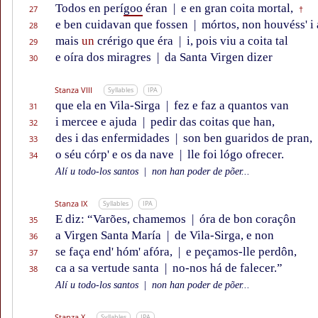
Todos en perí
goo
éran
|
e en gran coita mortal,
27
†
e ben cuidavan que fossen
|
mórtos, non houvéss' i 
28
mais
un
crérigo que éra
|
i, pois viu a coita tal
29
e oíra dos miragres
|
da Santa Virgen dizer
30
Stanza VIII
Syllables
IPA
que ela en Vila-Sirga
|
fez e faz a quantos van
31
i mercee e ajuda
|
pedir das coitas que han,
32
des i das enfermidades
|
son ben guaridos de pran,
33
o séu córp' e os da nave
|
lle foi lógo ofrecer.
34
Alí u todo-los santos
|
non han poder de põer...
Stanza IX
Syllables
IPA
E diz: “Varões, chamemos
|
óra de bon coraçôn
35
a Virgen Santa María
|
de Vila-Sirga, e non
36
se faça end' hóm' afóra,
|
e peçamos-lle perdôn,
37
ca a sa vertude santa
|
no-nos há de falecer.”
38
Alí u todo-los santos
|
non han poder de põer...
Stanza X
Syllables
IPA