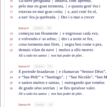
Ũa nave periguada
|
andava, com' aprendí,
15
pelo mar en gran tormenta,
|
e quanta gent' éra i
16
estavan en mui gran coita;
|
e, assí com' éu oí,
17
a nav' éra ja quebrada.
|
Des i o mar a crecer
18
Stanza V
Syllables
IPA
começou tan fèramente
|
e engrossar cada vez,
19
e volvendo-s' as arẽas;
|
des i a noite se fez,
20
cona tormenta mui fórte,
|
negra ben come o pez,
21
demais viían da nave
|
muitos a ollo morrer.
22
Alí u todo-los santos
|
non han poder de põer...
Stanza VI
Syllables
IPA
E porende braadavan
|
e chamavan “Sennor Déus”,
23
e “San Pédr'” e “Santïago”,
|
“San Nicolás”, “San M
24
e santos muitos e santas,
|
outorgando que roméus
25
de grado séus seerían
|
se lles quisésse valer.
26
Alí u todo-los santos
|
non han poder de põer...
Stanza VII
Syllables
IPA