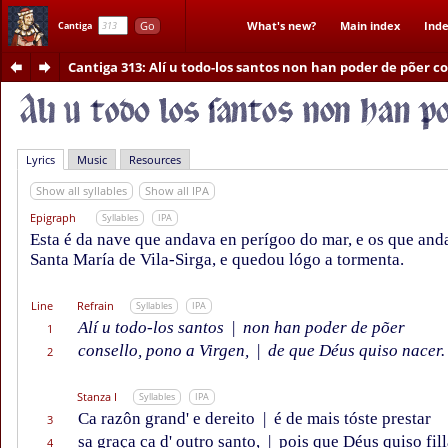
Go
What's new?
Main index
Inde
Cantiga
Cantiga 313
: Alí u todo-los santos non han poder de põer c
Lyrics
Music
Resources
Show all syllables
Show all IPA
Epigraph
Syllables
IPA
Esta é da nave que andava en perígoo do mar, e os que an
Santa María de Vila-Sirga, e quedou lógo a tormenta.
Line
Refrain
Syllables
IPA
Alí u todo-los santos
|
non han poder de põer
1
consello, pono a Virgen,
|
de que Déus quiso nacer.
2
Stanza I
Syllables
IPA
Ca razôn grand' e dereito
|
é de mais tóste prestar
3
sa graça ca d' outro santo,
|
pois que Déus quiso fill
4