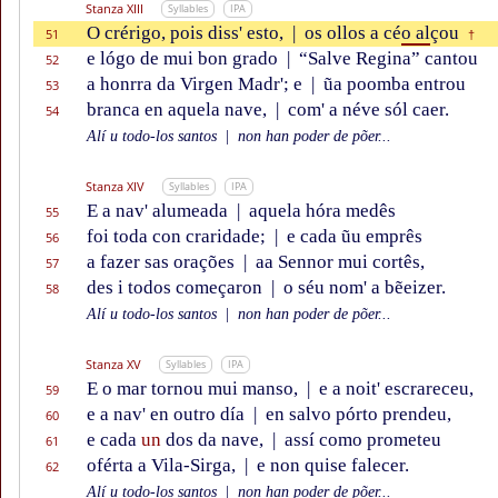
Stanza XIII
Syllables
IPA
O crérigo, pois diss' esto,
|
os ollos a cé
o al
çou
51
†
e lógo de mui bon grado
|
“Salve Regina” cantou
52
a honrra da Virgen Madr'; e
|
ũa poomba entrou
53
branca en aquela nave,
|
com' a néve sól caer.
54
Alí u todo-los santos
|
non han poder de põer...
Stanza XIV
Syllables
IPA
E a nav' alumeada
|
aquela hóra medês
55
foi toda con craridade;
|
e cada ũu emprês
56
a fazer sas orações
|
aa Sennor mui cortês,
57
des i todos começaron
|
o séu nom' a bẽeizer.
58
Alí u todo-los santos
|
non han poder de põer...
Stanza XV
Syllables
IPA
E o mar tornou mui manso,
|
e a noit' escrareceu,
59
e a nav' en outro día
|
en salvo pórto prendeu,
60
e cada
un
dos da nave,
|
assí como prometeu
61
oférta a Vila-Sirga,
|
e non quise falecer.
62
Alí u todo-los santos
|
non han poder de põer...