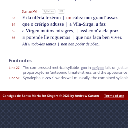
Stanza XVI
Syllables
IPA
E da oférta fezéron
|
un
cález mui grand' assaz
63
que o crérigo adusse
|
a Vila-Sirga, u faz
64
a Virgen muitos miragres,
|
assí com' a ela praz.
65
E porende lle roguemos
|
que nos faça ben viver.
66
Alí u todo-los santos
|
non han poder de põer...
Footnotes
The compressed metrical syllable
in
falls on just a
Line 27
:
-goo
perígoo
proparoxytone (antepenultimate) stress, and the appearance
Synalepha in
works well musically, the combined syllabl
Line 51
:
ceo al
Cantigas de Santa Maria for Singers © 2026 by Andrew Casson
Terms of use