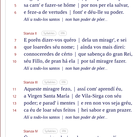
sa carn' e fazer-se hóme
|
por nos per ela salvar,
5
e feze-a de vertudes
|
font' e déu-lle su poder.
6
Alí u todo-los santos
|
non han poder de põer...
Stanza II
Syllables
IPA
E porên dizer-vos quéro
|
dela un miragr', e sei
7
que loaredes séu nome;
|
aínda vos mais direi:
8
connoceredes de cérto
|
que sabença do gran Rei,
9
séu Fillo, de pran há ela
|
por tal miragre fazer.
10
Alí u todo-los santos
|
non han poder de põer...
Stanza III
Syllables
IPA
Aqueste miragre fezo,
|
assí com' aprendí éu,
11
a Virgen Santa María
|
de Vila-Sirga con séu
12
poder; e parad' i mentes
|
e ren non vos seja gréu,
13
ca éu de loar séus feitos
|
hei sabor e gran prazer.
14
Alí u todo-los santos
|
non han poder de põer...
Stanza IV
Syllables
IPA