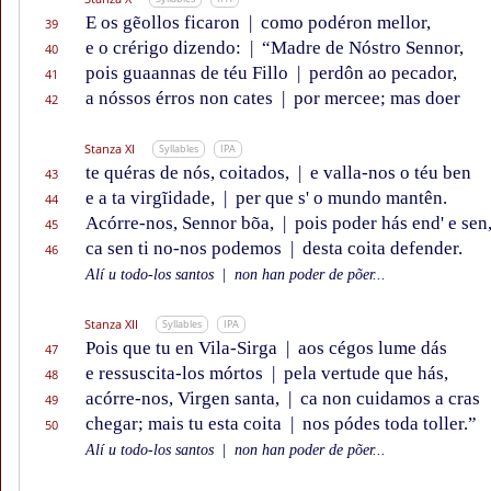
E os gẽollos ficaron
|
como podéron mellor,
39
e o crérigo dizendo:
|
“Madre de Nóstro Sennor,
40
pois guaannas de téu Fillo
|
perdôn ao pecador,
41
a nóssos érros non cates
|
por mercee; mas doer
42
Stanza XI
Syllables
IPA
te quéras de nós, coitados,
|
e valla-nos o téu ben
43
e a ta virgĩidade,
|
per que s' o mundo mantên.
44
Acórre-nos, Sennor bõa,
|
pois poder hás end' e sen
45
ca sen ti no-nos podemos
|
desta coita defender.
46
Alí u todo-los santos
|
non han poder de põer...
Stanza XII
Syllables
IPA
Pois que tu en Vila-Sirga
|
aos cégos lume dás
47
e ressuscita-los mórtos
|
pela vertude que hás,
48
acórre-nos, Virgen santa,
|
ca non cuidamos a cras
49
chegar; mais tu esta coita
|
nos pódes toda toller.”
50
Alí u todo-los santos
|
non han poder de põer...