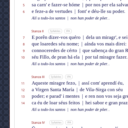
sa carn' e fazer-se hóme
|
por nos per ela salvar
5
e feze-a de vertudes
|
font' e déu-lle su poder.
6
Alí u todo-los santos
|
non han poder de põer...
Stanza II
Syllables
IPA
E porên dizer-vos quéro
|
dela un miragr', e sei
7
que loaredes séu nome;
|
aínda vos mais direi:
8
connoceredes de cérto
|
que sabença do gran R
9
séu Fillo, de pran há ela
|
por tal miragre fazer.
10
Alí u todo-los santos
|
non han poder de põer...
Stanza III
Syllables
IPA
Aqueste miragre fezo,
|
assí com' aprendí éu,
11
a Virgen Santa María
|
de Vila-Sirga con séu
12
poder; e parad' i mentes
|
e ren non vos seja gr
13
ca éu de loar séus feitos
|
hei sabor e gran praz
14
Alí u todo-los santos
|
non han poder de põer...
Stanza IV
Syllables
IPA