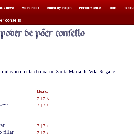
t's new?
Main index
Index by incipit
Performance
Tools
Resou
õer consello
 andavan en ela chamaron Santa María de Vila-Sirga, e
Metrics
7'
|
7 A
cer.
7'
|
7 A
tar
7'
|
7 b
 fillar
7'
|
7 b