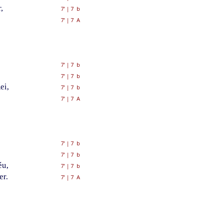
,
7'
|
7 b
7'
|
7 A
7'
|
7 b
7'
|
7 b
ei,
7'
|
7 b
7'
|
7 A
7'
|
7 b
7'
|
7 b
éu,
7'
|
7 b
er.
7'
|
7 A