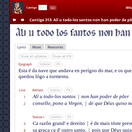
Go
Wha
Cantiga
Cantiga 313
: Alí u todo-los santos non han poder de p
Lyrics
Music
Resources
Show all syllables
Show all IPA
Epigraph
Syllables
IPA
Esta é da nave que andava en perígoo do mar, e os que
quedou lógo a tormenta.
Line
Refrain
Syllables
IPA
Alí u todo-los santos
|
non han poder de põer
1
consello, pono a Virgen,
|
de que Déus quiso na
2
Stanza I
Syllables
IPA
Ca razôn grand' e dereito
|
é de mais tóste pres
3
sa graça ca d' outro santo,
|
pois que Déus quiso
4