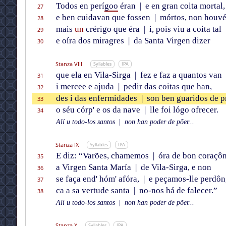
Todos en perí
goo
éran
|
e en gran coita mortal,
27
e ben cuidavan que fossen
|
mórtos, non houvéss
28
mais
un
crérigo que éra
|
i, pois viu a coita tal
29
e oíra dos miragres
|
da Santa Virgen dizer
30
Stanza VIII
Syllables
IPA
que ela en Vila-Sirga
|
fez e faz a quantos van
31
i mercee e ajuda
|
pedir das coitas que han,
32
des i das enfermidades
|
son ben guaridos de p
33
o séu córp' e os da nave
|
lle foi lógo ofrecer.
34
Alí u todo-los santos
|
non han poder de põer...
Stanza IX
Syllables
IPA
E diz: “Varões, chamemos
|
óra de bon coraçô
35
a Virgen Santa María
|
de Vila-Sirga, e non
36
se faça end' hóm' afóra,
|
e peçamos-lle perdôn
37
ca a sa vertude santa
|
no-nos há de falecer.”
38
Alí u todo-los santos
|
non han poder de põer...
Stanza X
Syllables
IPA