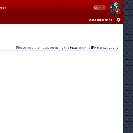
rces
Sign in
Standard spelling
Please read the notes on using the
texts
and the
IPA transcriptions