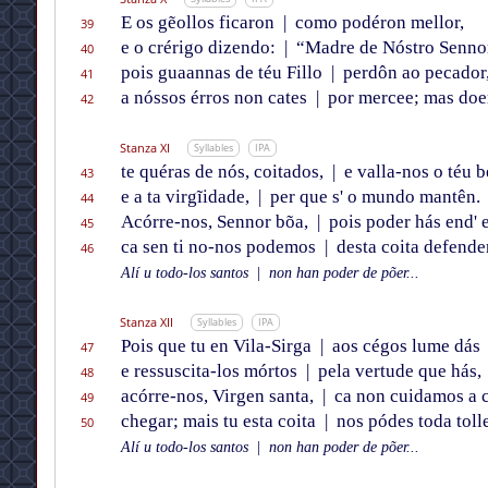
E os gẽollos ficaron
|
como podéron mellor,
39
e o crérigo dizendo:
|
“Madre de Nóstro Sennor
40
pois guaannas de téu Fillo
|
perdôn ao pecador
41
a nóssos érros non cates
|
por mercee; mas doe
42
Stanza XI
Syllables
IPA
te quéras de nós, coitados,
|
e valla-nos o téu 
43
e a ta virgĩidade,
|
per que s' o mundo mantên.
44
Acórre-nos, Sennor bõa,
|
pois poder hás end' e
45
ca sen ti no-nos podemos
|
desta coita defender
46
Alí u todo-los santos
|
non han poder de põer...
Stanza XII
Syllables
IPA
Pois que tu en Vila-Sirga
|
aos cégos lume dás
47
e ressuscita-los mórtos
|
pela vertude que hás,
48
acórre-nos, Virgen santa,
|
ca non cuidamos a c
49
chegar; mais tu esta coita
|
nos pódes toda tolle
50
Alí u todo-los santos
|
non han poder de põer...