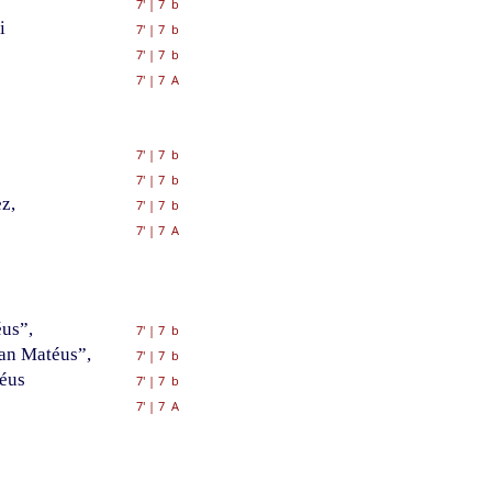
7'
|
7 b
i
7'
|
7 b
7'
|
7 b
7'
|
7 A
7'
|
7 b
7'
|
7 b
z,
7'
|
7 b
7'
|
7 A
us”,
7'
|
7 b
an Matéus”,
7'
|
7 b
éus
7'
|
7 b
7'
|
7 A