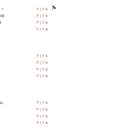
7'
|
7 b
†
ou
7'
|
7 b
u
7'
|
7 b
7'
|
7 A
7'
|
7 b
7'
|
7 b
7'
|
7 b
7'
|
7 A
u,
7'
|
7 b
7'
|
7 b
7'
|
7 b
7'
|
7 A