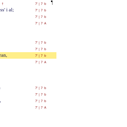
7'
|
7 b
†
' i al;
7'
|
7 b
7'
|
7 b
7'
|
7 A
7'
|
7 b
7'
|
7 b
ran,
7'
|
7 b
7'
|
7 A
n
7'
|
7 b
7'
|
7 b
,
7'
|
7 b
7'
|
7 A