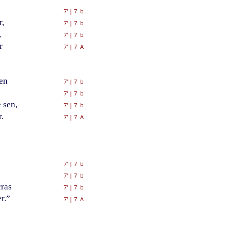
7'
|
7 b
,
7'
|
7 b
,
7'
|
7 b
r
7'
|
7 A
ben
7'
|
7 b
7'
|
7 b
 sen,
7'
|
7 b
.
7'
|
7 A
7'
|
7 b
7'
|
7 b
ras
7'
|
7 b
r.”
7'
|
7 A