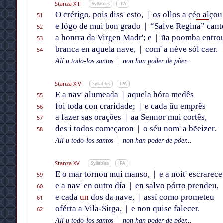
Stanza XIII
Syllables
IPA
O crérigo, pois diss' esto,
|
os ollos a cé
o al
çou
51
e lógo de mui bon grado
|
“Salve Regina” cant
52
a honrra da Virgen Madr'; e
|
ũa poomba entro
53
branca en aquela nave,
|
com' a néve sól caer.
54
Alí u todo-los santos
|
non han poder de põer...
Stanza XIV
Syllables
IPA
E a nav' alumeada
|
aquela hóra medês
55
foi toda con craridade;
|
e cada ũu emprês
56
a fazer sas orações
|
aa Sennor mui cortês,
57
des i todos começaron
|
o séu nom' a bẽeizer.
58
Alí u todo-los santos
|
non han poder de põer...
Stanza XV
Syllables
IPA
E o mar tornou mui manso,
|
e a noit' escrarece
59
e a nav' en outro día
|
en salvo pórto prendeu,
60
e cada
un
dos da nave,
|
assí como prometeu
61
oférta a Vila-Sirga,
|
e non quise falecer.
62
Alí u todo-los santos
|
non han poder de põer...