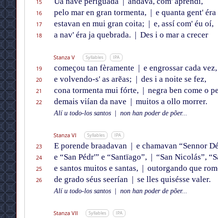
Ũa nave periguada
|
andava, com' aprendí,
15
pelo mar en gran tormenta,
|
e quanta gent' éra 
16
estavan en mui gran coita;
|
e, assí com' éu oí,
17
a nav' éra ja quebrada.
|
Des i o mar a crecer
18
Stanza V
Syllables
IPA
começou tan fèramente
|
e engrossar cada vez,
19
e volvendo-s' as arẽas;
|
des i a noite se fez,
20
cona tormenta mui fórte,
|
negra ben come o pe
21
demais viían da nave
|
muitos a ollo morrer.
22
Alí u todo-los santos
|
non han poder de põer...
Stanza VI
Syllables
IPA
E porende braadavan
|
e chamavan “Sennor Dé
23
e “San Pédr'” e “Santïago”,
|
“San Nicolás”, “S
24
e santos muitos e santas,
|
outorgando que rom
25
de grado séus seerían
|
se lles quisésse valer.
26
Alí u todo-los santos
|
non han poder de põer...
Stanza VII
Syllables
IPA