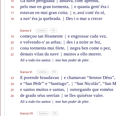
Ũa nave periguada
|
andava, com' aprendí,
15
pelo mar en gran tormenta,
|
e quanta gent' éra i
16
estavan en mui gran coita;
|
e, assí com' éu oí,
17
a nav' éra ja quebrada.
|
Des i o mar a crecer
18
Stanza V
Syllables
IPA
começou tan fèramente
|
e engrossar cada vez,
19
e volvendo-s' as arẽas;
|
des i a noite se fez,
20
cona tormenta mui fórte,
|
negra ben come o pez,
21
demais viían da nave
|
muitos a ollo morrer.
22
Alí u todo-los santos
|
non han poder de põer...
Stanza VI
Syllables
IPA
E porende braadavan
|
e chamavan “Sennor Déus”,
23
e “San Pédr'” e “Santïago”,
|
“San Nicolás”, “San M
24
e santos muitos e santas,
|
outorgando que roméus
25
de grado séus seerían
|
se lles quisésse valer.
26
Alí u todo-los santos
|
non han poder de põer...
Stanza VII
Syllables
IPA