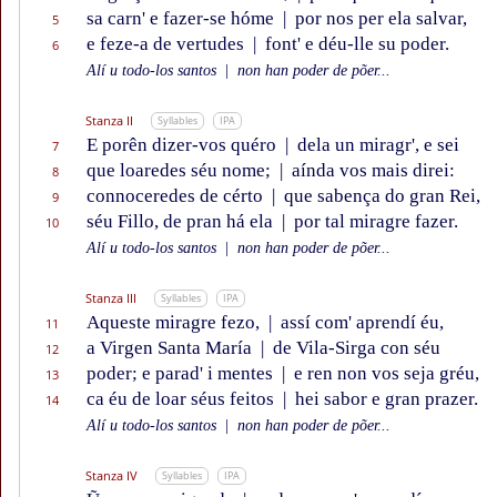
sa carn' e fazer-se hóme
|
por nos per ela salvar,
5
e feze-a de vertudes
|
font' e déu-lle su poder.
6
Alí u todo-los santos
|
non han poder de põer...
Stanza II
Syllables
IPA
E porên dizer-vos quéro
|
dela un miragr', e sei
7
que loaredes séu nome;
|
aínda vos mais direi:
8
connoceredes de cérto
|
que sabença do gran Rei,
9
séu Fillo, de pran há ela
|
por tal miragre fazer.
10
Alí u todo-los santos
|
non han poder de põer...
Stanza III
Syllables
IPA
Aqueste miragre fezo,
|
assí com' aprendí éu,
11
a Virgen Santa María
|
de Vila-Sirga con séu
12
poder; e parad' i mentes
|
e ren non vos seja gréu,
13
ca éu de loar séus feitos
|
hei sabor e gran prazer.
14
Alí u todo-los santos
|
non han poder de põer...
Stanza IV
Syllables
IPA