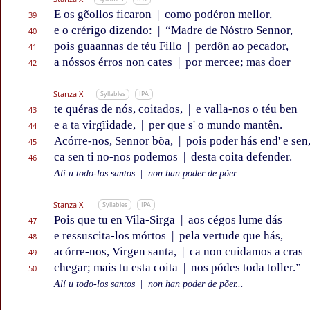
E os gẽollos ficaron
|
como podéron mellor,
39
e o crérigo dizendo:
|
“Madre de Nóstro Sennor,
40
pois guaannas de téu Fillo
|
perdôn ao pecador,
41
a nóssos érros non cates
|
por mercee; mas doer
42
Stanza XI
Syllables
IPA
te quéras de nós, coitados,
|
e valla-nos o téu ben
43
e a ta virgĩidade,
|
per que s' o mundo mantên.
44
Acórre-nos, Sennor bõa,
|
pois poder hás end' e sen
45
ca sen ti no-nos podemos
|
desta coita defender.
46
Alí u todo-los santos
|
non han poder de põer...
Stanza XII
Syllables
IPA
Pois que tu en Vila-Sirga
|
aos cégos lume dás
47
e ressuscita-los mórtos
|
pela vertude que hás,
48
acórre-nos, Virgen santa,
|
ca non cuidamos a cras
49
chegar; mais tu esta coita
|
nos pódes toda toller.”
50
Alí u todo-los santos
|
non han poder de põer...