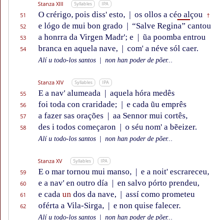
Stanza XIII
Syllables
IPA
O crérigo, pois diss' esto,
|
os ollos a cé
o al
çou
51
†
e lógo de mui bon grado
|
“Salve Regina” cantou
52
a honrra da Virgen Madr'; e
|
ũa poomba entrou
53
branca en aquela nave,
|
com' a néve sól caer.
54
Alí u todo-los santos
|
non han poder de põer...
Stanza XIV
Syllables
IPA
E a nav' alumeada
|
aquela hóra medês
55
foi toda con craridade;
|
e cada ũu emprês
56
a fazer sas orações
|
aa Sennor mui cortês,
57
des i todos começaron
|
o séu nom' a bẽeizer.
58
Alí u todo-los santos
|
non han poder de põer...
Stanza XV
Syllables
IPA
E o mar tornou mui manso,
|
e a noit' escrareceu,
59
e a nav' en outro día
|
en salvo pórto prendeu,
60
e cada
un
dos da nave,
|
assí como prometeu
61
oférta a Vila-Sirga,
|
e non quise falecer.
62
Alí u todo-los santos
|
non han poder de põer...