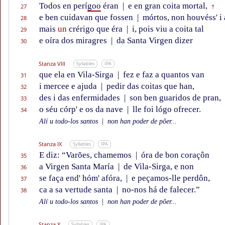
Todos en perí
goo
éran
|
e en gran coita mortal,
27
†
e ben cuidavan que fossen
|
mórtos, non houvéss' i 
28
mais
un
crérigo que éra
|
i, pois viu a coita tal
29
e oíra dos miragres
|
da Santa Virgen dizer
30
Stanza VIII
Syllables
IPA
que ela en Vila-Sirga
|
fez e faz a quantos van
31
i mercee e ajuda
|
pedir das coitas que han,
32
des i das enfermidades
|
son ben guaridos de pran,
33
o séu córp' e os da nave
|
lle foi lógo ofrecer.
34
Alí u todo-los santos
|
non han poder de põer...
Stanza IX
Syllables
IPA
E diz: “Varões, chamemos
|
óra de bon coraçôn
35
a Virgen Santa María
|
de Vila-Sirga, e non
36
se faça end' hóm' afóra,
|
e peçamos-lle perdôn,
37
ca a sa vertude santa
|
no-nos há de falecer.”
38
Alí u todo-los santos
|
non han poder de põer...
Stanza X
Syllables
IPA