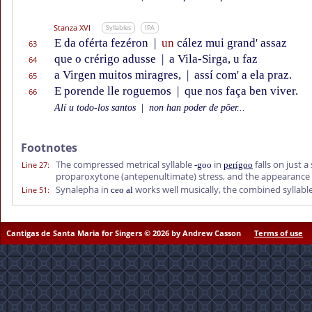
Stanza XVI
Syllables
IPA
E da oférta fezéron
|
un
cález mui grand' assaz
63
que o crérigo adusse
|
a Vila-Sirga, u faz
64
a Virgen muitos miragres,
|
assí com' a ela praz.
65
E porende lle roguemos
|
que nos faça ben viver.
66
Alí u todo-los santos
|
non han poder de põer...
Footnotes
The compressed metrical syllable
in
falls on just a
Line 27
:
-goo
perígoo
proparoxytone (antepenultimate) stress, and the appearance
Synalepha in
works well musically, the combined syllabl
Line 51
:
ceo al
Cantigas de Santa Maria for Singers © 2026 by Andrew Casson
Terms of use