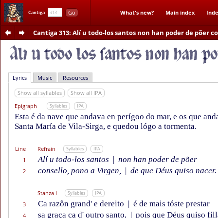
Go
What's new?
Main index
Inde
Cantiga
Cantiga 313
: Alí u todo-los santos non han poder de põer c
Lyrics
Music
Resources
Show all syllables
Show all IPA
Epigraph
Syllables
IPA
Esta é da nave que andava en perígoo do mar, e os que an
Santa María de Vila-Sirga, e quedou lógo a tormenta.
Line
Refrain
Syllables
IPA
Alí u todo-los santos
|
non han poder de põer
1
consello, pono a Virgen,
|
de que Déus quiso nacer.
2
Stanza I
Syllables
IPA
Ca razôn grand' e dereito
|
é de mais tóste prestar
3
sa graça ca d' outro santo,
|
pois que Déus quiso fill
4