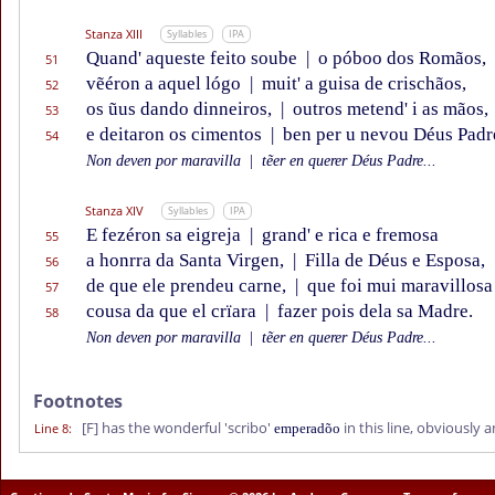
Stanza XIII
Syllables
IPA
Quand' aqueste feito soube
|
o póboo dos Romãos,
51
vẽéron a aquel lógo
|
muit' a guisa de crischãos,
52
os ũus dando dinneiros,
|
outros metend' i as mãos,
53
e deitaron os cimentos
|
ben per u nevou Déus Padr
54
Non deven por maravilla
|
tẽer en querer Déus Padre...
Stanza XIV
Syllables
IPA
E fezéron sa eigreja
|
grand' e rica e fremosa
55
a honrra da Santa Virgen,
|
Filla de Déus e Esposa,
56
de que ele prendeu carne,
|
que foi mui maravillosa
57
cousa da que el crïara
|
fazer pois dela sa Madre.
58
Non deven por maravilla
|
tẽer en querer Déus Padre...
Footnotes
[F]
has the wonderful 'scribo'
in this line, obviously 
Line 8
:
emperadõo