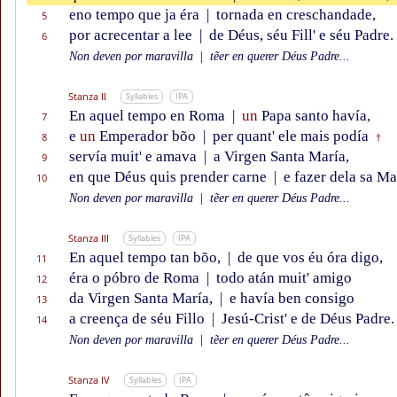
eno tempo que ja éra
|
tornada en creschandade,
5
por acrecentar a lee
|
de Déus, séu Fill' e séu Padre.
6
Non deven por maravilla
|
tẽer en querer Déus Padre...
Stanza II
Syllables
IPA
En aquel tempo en Roma
|
un
Papa santo havía,
7
e
un
Emperador bõo
|
per quant' ele mais podía
8
†
servía muit' e amava
|
a Virgen Santa María,
9
en que Déus quis prender carne
|
e fazer dela sa Ma
10
Non deven por maravilla
|
tẽer en querer Déus Padre...
Stanza III
Syllables
IPA
En aquel tempo tan bõo,
|
de que vos éu óra digo,
11
éra o póbro de Roma
|
todo atán muit' amigo
12
da Virgen Santa María,
|
e havía ben consigo
13
a creença de séu Fillo
|
Jesú-Crist' e de Déus Padre.
14
Non deven por maravilla
|
tẽer en querer Déus Padre...
Stanza IV
Syllables
IPA