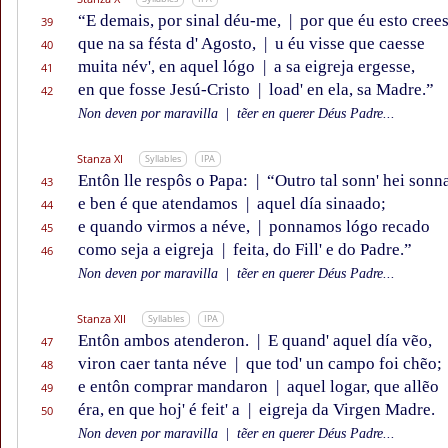
“E demais, por sinal déu-me,
|
por que éu esto crees
39
que na sa fésta d' Agosto,
|
u éu visse que caesse
40
muita név', en aquel lógo
|
a sa eigreja ergesse,
41
en que fosse Jesú-Cristo
|
load' en ela, sa Madre.”
42
Non deven por maravilla
|
tẽer en querer Déus Padre...
Stanza XI
Syllables
IPA
Entôn lle respôs o Papa:
|
“Outro tal sonn' hei sonn
43
e ben é que atendamos
|
aquel día sinaado;
44
e quando virmos a néve,
|
ponnamos lógo recado
45
como seja a eigreja
|
feita, do Fill' e do Padre.”
46
Non deven por maravilla
|
tẽer en querer Déus Padre...
Stanza XII
Syllables
IPA
Entôn ambos atenderon.
|
E quand' aquel día vẽo,
47
viron caer tanta néve
|
que tod' un campo foi chẽo;
48
e entôn comprar mandaron
|
aquel logar, que allẽo
49
éra, en que hoj' é feit' a
|
eigreja da Virgen Madre.
50
Non deven por maravilla
|
tẽer en querer Déus Padre...