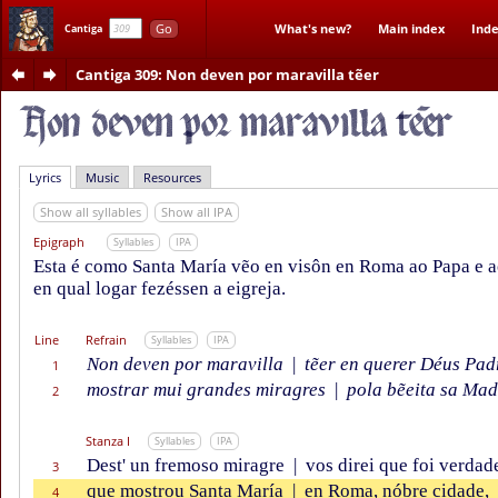
Go
What's new?
Main index
Inde
Cantiga
Cantiga 309
: Non deven por maravilla tẽer
Lyrics
Music
Resources
Show all syllables
Show all IPA
Epigraph
Syllables
IPA
Esta é como Santa María vẽo en visôn en Roma ao Papa e a
en qual logar fezéssen a eigreja.
Line
Refrain
Syllables
IPA
Non deven por maravilla
|
tẽer en querer Déus Pad
1
mostrar mui grandes miragres
|
pola bẽeita sa Mad
2
Stanza I
Syllables
IPA
Dest' un fremoso miragre
|
vos direi que foi verdad
3
que mostrou Santa María
|
en Roma, nóbre cidade,
4