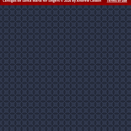
Cantigas de Santa Maria for Singers © 2026 by Andrew Casson
Terms of use