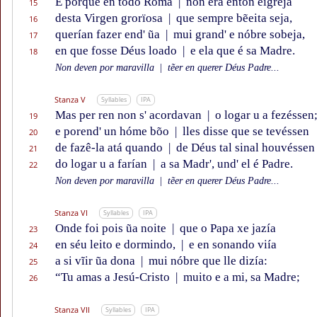
E porque en todo Roma
|
non éra entôn eigreja
15
desta Virgen grorïosa
|
que sempre bẽeita seja,
16
querían fazer end' ũa
|
mui grand' e nóbre sobeja,
17
en que fosse Déus loado
|
e ela que é sa Madre.
18
Non deven por maravilla
|
tẽer en querer Déus Padre...
Stanza V
Syllables
IPA
Mas per ren non s' acordavan
|
o logar u a fezéssen
19
e porend' un hóme bõo
|
lles disse que se tevéssen
20
de fazê-la atá quando
|
de Déus tal sinal houvéssen
21
do logar u a farían
|
a sa Madr', und' el é Padre.
22
Non deven por maravilla
|
tẽer en querer Déus Padre...
Stanza VI
Syllables
IPA
Onde foi pois ũa noite
|
que o Papa xe jazía
23
en séu leito e dormindo,
|
e en sonando viía
24
a si vĩir ũa dona
|
mui nóbre que lle dizía:
25
“Tu amas a Jesú-Cristo
|
muito e a mi, sa Madre;
26
Stanza VII
Syllables
IPA