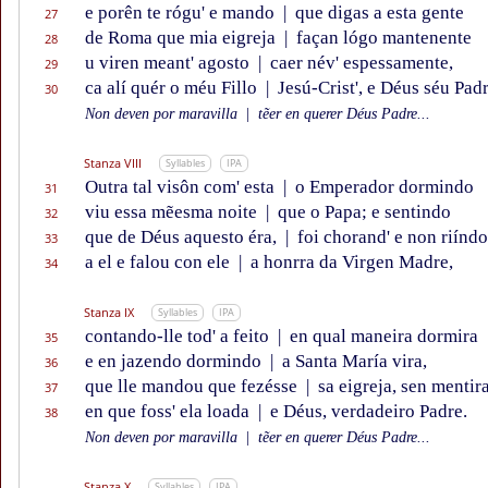
e porên te rógu' e mando
|
que digas a esta gente
27
de Roma que mia eigreja
|
façan lógo mantenente
28
u viren meant' agosto
|
caer név' espessamente,
29
ca alí quér o méu Fillo
|
Jesú-Crist', e Déus séu Padr
30
Non deven por maravilla
|
tẽer en querer Déus Padre...
Stanza VIII
Syllables
IPA
Outra tal visôn com' esta
|
o Emperador dormindo
31
viu essa mẽesma noite
|
que o Papa; e sentindo
32
que de Déus aquesto éra,
|
foi chorand' e non riíndo
33
a el e falou con ele
|
a honrra da Virgen Madre,
34
Stanza IX
Syllables
IPA
contando-lle tod' a feito
|
en qual maneira dormira
35
e en jazendo dormindo
|
a Santa María vira,
36
que lle mandou que fezésse
|
sa eigreja, sen mentira
37
en que foss' ela loada
|
e Déus, verdadeiro Padre.
38
Non deven por maravilla
|
tẽer en querer Déus Padre...
Stanza X
Syllables
IPA