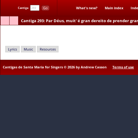
Go
What's new?
Main index
Inde
Cantiga
Cantiga 293
: Par Déus, muit' é gran dereito de prender gra
Par Déus, muit' é gran dereito de prender grand' ocajôn
Lyrics
Music
Resources
Cantigas de Santa Maria for Singers © 2026 by Andrew Casson
Terms of use