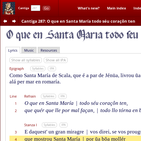
Go
What's new?
Main index
Inde
Cantiga
Cantiga 287
: O que en Santa María todo séu coraçôn ten
Lyrics
Music
Resources
Show all syllables
Show all IPA
Epigraph
Syllables
IPA
Como Santa María de Scala, que é a par de Jénüa, livrou ũa
alá per mar en romaría.
Line
Refrain
Syllables
IPA
O que en Santa María
|
todo séu coraçôn ten,
1
que quér que lle por mal façan,
|
todo llo tórna en 
2
Stanza I
Syllables
IPA
E daquest' un gran miragre
|
vos direi, se vos proug
3
que mostrou Santa María
|
por ũa bõa mollér
4