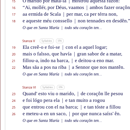
O marido por matá-la
|
mostrou aquesta razôn:
15
“Ai, mollér, por Déus, vaamos
|
ambos fazer oraçôn
16
aa ermida de Scala
|
per mar, ca per térra non,
17
e aqueste méu conssello
|
non tennades en desdên.
18
O que en Santa María
|
todo séu coraçôn ten...
Stanza V
Syllables
IPA
Ela creê-o e foi-se
|
con el a aquel logar;
19
mais o falsso, que havía
|
gran sabor de a matar,
20
fillou-a, indo na barca,
|
e deitou-a eno mar.
21
Mas sãa a pos na riba
|
a Sennor que nos mantên.
22
O que en Santa María
|
todo séu coraçôn ten...
Stanza VI
Syllables
IPA
Quand' esto viu o marido,
|
de coraçôn lle pesou
23
e foi lógo pera ela
|
e tan muito a rogou
24
que entrou con el na barca;
|
e tan tóste a fillou
25
e meteu-a en un saco,
|
por que nunca saíss' ên.
26
O que en Santa María
|
todo séu coraçôn ten...