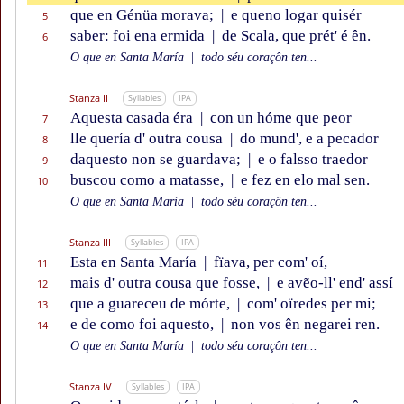
que en Génüa morava;
|
e queno logar quisér
5
saber: foi ena ermida
|
de Scala, que prét' é ên.
6
O que en Santa María
|
todo séu coraçôn ten...
Stanza II
Syllables
IPA
Aquesta casada éra
|
con un hóme que peor
7
lle quería d' outra cousa
|
do mund', e a pecador
8
daquesto non se guardava;
|
e o falsso traedor
9
buscou como a matasse,
|
e fez en elo mal sen.
10
O que en Santa María
|
todo séu coraçôn ten...
Stanza III
Syllables
IPA
Esta en Santa María
|
fïava, per com' oí,
11
mais d' outra cousa que fosse,
|
e avẽo-ll' end' assí
12
que a guareceu de mórte,
|
com' oïredes per mi;
13
e de como foi aquesto,
|
non vos ên negarei ren.
14
O que en Santa María
|
todo séu coraçôn ten...
Stanza IV
Syllables
IPA