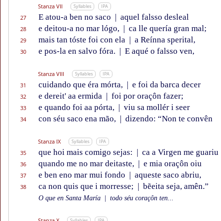
Stanza VII
Syllables
IPA
E atou-a ben no saco
|
aquel falsso desleal
27
e deitou-a no mar lógo,
|
ca lle quería gran mal;
28
mais tan tóste foi con ela
|
a Reínna sperital,
29
e pos-la en salvo fóra.
|
E aqué o falsso ven,
30
Stanza VIII
Syllables
IPA
cuidando que éra mórta,
|
e foi da barca decer
31
e dereit' aa ermida
|
foi por oraçôn fazer;
32
e quando foi aa pórta,
|
viu sa mollér i seer
33
con séu saco ena mão,
|
dizendo: “Non te convên
34
Stanza IX
Syllables
IPA
que hoi mais comigo sejas:
|
ca a Virgen me guariu
35
quando me no mar deitaste,
|
e mia oraçôn oiu
36
e ben eno mar mui fondo
|
aqueste saco abriu,
37
ca non quis que i morresse;
|
bẽeita seja, amên.”
38
O que en Santa María
|
todo séu coraçôn ten...
Stanza X
Syllables
IPA