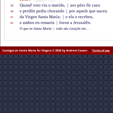
Quand' esto viu o marido,
|
aos pées lle caeu
39
e perdôn pediu chorando
|
por aquele que naceu
40
da Virgen Santa María;
|
e ela o recebeu,
41
e ambos en romaría
|
foron a Jerusalên.
42
O que en Santa María
|
todo séu coraçôn ten...
Cantigas de Santa Maria for Singers © 2026 by Andrew Casson
Terms of use