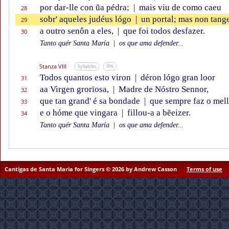
por dar-lle con ũa pédra;
|
mais viu de como caeu
28
sobr' aqueles judéus lógo
|
un portal; mas non tang
29
a outro senôn a eles,
|
que foi todos desfazer.
30
Tanto quér Santa María
|
os que ama defender...
Stanza VIII
Syllables
IPA
Todos quantos esto viron
|
déron lógo gran loor
31
aa Virgen grorïosa,
|
Madre de Nóstro Sennor,
32
que tan grand' é sa bondade
|
que sempre faz o mell
33
e o hóme que vingara
|
fillou-a a bẽeizer.
34
Tanto quér Santa María
|
os que ama defender...
Cantigas de Santa Maria for Singers © 2026 by Andrew Casson
Terms of use