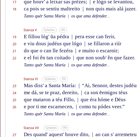
que houv' a leixar sas prézes;
|
e lógo se levantou,
17
ca pois se sentiu maltreito
|
non quis mais alá jazer.
18
Tanto quér Santa María
|
os que ama defender...
Stanza V
Syllables
IPA
E fillou lóg' ũa pédra
|
pera esse can ferir,
19
e viu dous judéus que lógo
|
se fillaron a riír
20
do que o can lle fezéra
|
e muito o escarnir;
21
e el foi ên tan coitado
|
que non soub' ên que fazer.
22
Tanto quér Santa María
|
os que ama defender...
Stanza VI
Syllables
IPA
Mas diss' a Santa María:
|
“Ai, Sennor, destes judéu
23
me dá, se te praz, dereito,
|
ca son ẽemigos téus
24
que mataron a téu Fillo,
|
que éra hóme e Déus
25
e por ti me escarnecen,
|
como tu pódes veer.”
26
Tanto quér Santa María
|
os que ama defender...
Stanza VII
Syllables
IPA
Des quand' aquest' houve dito,
|
ao can s' arremeteu
27