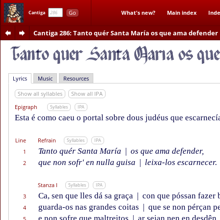
Go
What's new?
Main index
Inde
Cantiga
Cantiga 286
: Tanto quér Santa María os que ama defender
Lyrics
Music
Resources
Show all syllables
Show all IPA
Epigraph
Syllables
IPA
Esta é como caeu o portal sobre dous judéus que escarnec
Line
Refrain
Syllables
IPA
Tanto quér Santa María
|
os que ama defender,
1
que non sofr' en nulla guisa
|
leixa-los escarnecer.
2
Stanza I
Syllables
IPA
Ca, sen que lles dá sa graça
|
con que póssan fazer 
3
guarda-os nas grandes coitas
|
que se non pérçan pe
4
e non sofre que maltreitos
|
ar sejan nen en desdên
5