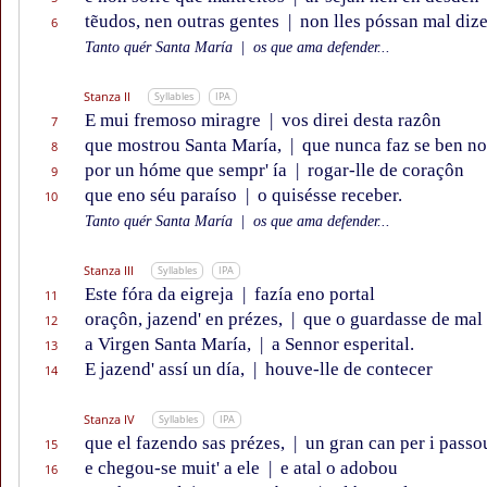
tẽudos, nen outras gentes
|
non lles póssan mal dize
6
Tanto quér Santa María
|
os que ama defender...
Stanza II
Syllables
IPA
E mui fremoso miragre
|
vos direi desta razôn
7
que mostrou Santa María,
|
que nunca faz se ben no
8
por un hóme que sempr' ía
|
rogar-lle de coraçôn
9
que eno séu paraíso
|
o quisésse receber.
10
Tanto quér Santa María
|
os que ama defender...
Stanza III
Syllables
IPA
Este fóra da eigreja
|
fazía eno portal
11
oraçôn, jazend' en prézes,
|
que o guardasse de mal
12
a Virgen Santa María,
|
a Sennor esperital.
13
E jazend' assí un día,
|
houve-lle de contecer
14
Stanza IV
Syllables
IPA
que el fazendo sas prézes,
|
un gran can per i passo
15
e chegou-se muit' a ele
|
e atal o adobou
16