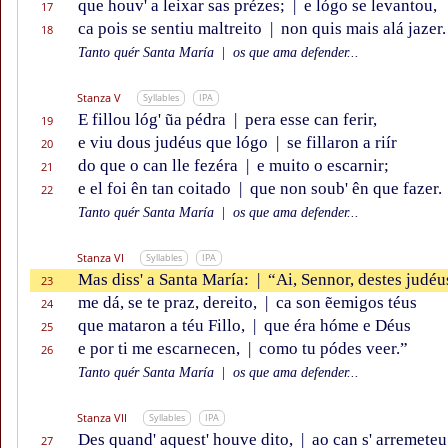
que houv' a leixar sas prézes;
|
e lógo se levantou,
17
ca pois se sentiu maltreito
|
non quis mais alá jazer.
18
Tanto quér Santa María
|
os que ama defender...
Stanza V
Syllables
IPA
E fillou lóg' ũa pédra
|
pera esse can ferir,
19
e viu dous judéus que lógo
|
se fillaron a riír
20
do que o can lle fezéra
|
e muito o escarnir;
21
e el foi ên tan coitado
|
que non soub' ên que fazer.
22
Tanto quér Santa María
|
os que ama defender...
Stanza VI
Syllables
IPA
Mas diss' a Santa María:
|
“Ai, Sennor, destes judéu
23
me dá, se te praz, dereito,
|
ca son ẽemigos téus
24
que mataron a téu Fillo,
|
que éra hóme e Déus
25
e por ti me escarnecen,
|
como tu pódes veer.”
26
Tanto quér Santa María
|
os que ama defender...
Stanza VII
Syllables
IPA
Des quand' aquest' houve dito,
|
ao can s' arremeteu
27