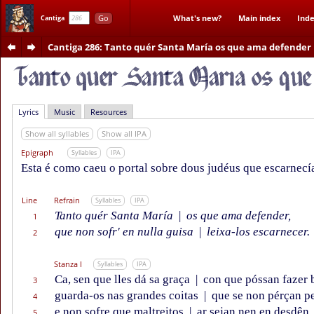
Go
What's new?
Main index
Inde
Cantiga
Cantiga 286
: Tanto quér Santa María os que ama defender
Lyrics
Music
Resources
Show all syllables
Show all IPA
Epigraph
Syllables
IPA
Esta é como caeu o portal sobre dous judéus que escarnec
Line
Refrain
Syllables
IPA
Tanto quér Santa María
|
os que ama defender,
1
que non sofr' en nulla guisa
|
leixa-los escarnecer.
2
Stanza I
Syllables
IPA
Ca, sen que lles dá sa graça
|
con que póssan fazer 
3
guarda-os nas grandes coitas
|
que se non pérçan pe
4
e non sofre que maltreitos
|
ar sejan nen en desdên
5