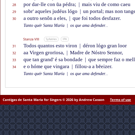
por dar-lle con ũa pédra;
|
mais viu de como caeu
28
sobr' aqueles judéus lógo
|
un portal; mas non tang
29
a outro senôn a eles,
|
que foi todos desfazer.
30
Tanto quér Santa María
|
os que ama defender...
Stanza VIII
Syllables
IPA
Todos quantos esto viron
|
déron lógo gran loor
31
aa Virgen grorïosa,
|
Madre de Nóstro Sennor,
32
que tan grand' é sa bondade
|
que sempre faz o mell
33
e o hóme que vingara
|
fillou-a a bẽeizer.
34
Tanto quér Santa María
|
os que ama defender...
Cantigas de Santa Maria for Singers © 2026 by Andrew Casson
Terms of use