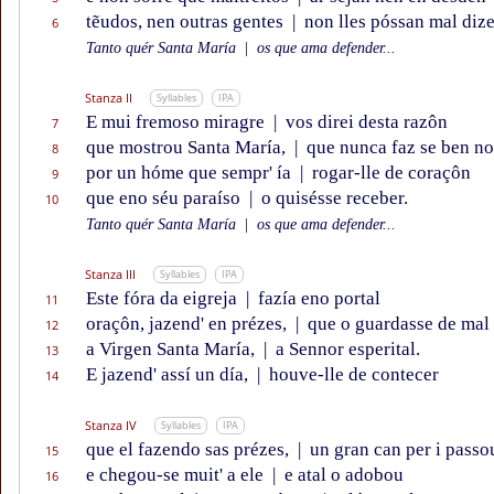
tẽudos, nen outras gentes
|
non lles póssan mal dize
6
Tanto quér Santa María
|
os que ama defender...
Stanza II
Syllables
IPA
E mui fremoso miragre
|
vos direi desta razôn
7
que mostrou Santa María,
|
que nunca faz se ben no
8
por un hóme que sempr' ía
|
rogar-lle de coraçôn
9
que eno séu paraíso
|
o quisésse receber.
10
Tanto quér Santa María
|
os que ama defender...
Stanza III
Syllables
IPA
Este fóra da eigreja
|
fazía eno portal
11
oraçôn, jazend' en prézes,
|
que o guardasse de mal
12
a Virgen Santa María,
|
a Sennor esperital.
13
E jazend' assí un día,
|
houve-lle de contecer
14
Stanza IV
Syllables
IPA
que el fazendo sas prézes,
|
un gran can per i passo
15
e chegou-se muit' a ele
|
e atal o adobou
16