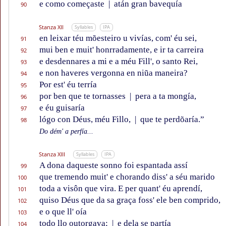
e como começaste
|
atán gran bavequía
90
Stanza XII
Syllables
IPA
en leixar téu mõesteiro u vivías, com' éu sei,
91
mui ben e muit' honrradamente, e ir ta carreira
92
e desdennares a mi e a méu Fill', o santo Rei,
93
e non haveres vergonna en niũa maneira?
94
Por est' éu terría
95
por ben que te tornasses
|
pera a ta mongía,
96
e éu guisaría
97
lógo con Déus, méu Fillo,
|
que te perdõaría.”
98
Do dém' a perfía...
Stanza XIII
Syllables
IPA
A dona daqueste sonno foi espantada assí
99
que tremendo muit' e chorando diss' a séu marido
100
toda a visôn que vira. E per quant' éu aprendí,
101
quiso Déus que da sa graça foss' ele ben comprido,
102
e o que ll' oía
103
todo llo outorgava;
|
e dela se partía
104