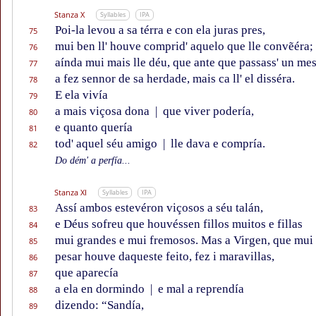
Stanza X
Syllables
IPA
Poi-la levou a sa térra e con ela juras pres,
75
mui ben ll' houve comprid' aquelo que lle convẽéra;
76
aínda mui mais lle déu, que ante que passass' un me
77
a fez sennor de sa herdade, mais ca ll' el disséra.
78
E ela vivía
79
a mais viçosa dona
|
que viver podería,
80
e quanto quería
81
tod' aquel séu amigo
|
lle dava e compría.
82
Do dém' a perfía...
Stanza XI
Syllables
IPA
Assí ambos estevéron viçosos a séu talán,
83
e Déus sofreu que houvéssen fillos muitos e fillas
84
mui grandes e mui fremosos. Mas a Virgen, que mui
85
pesar houve daqueste feito, fez i maravillas,
86
que aparecía
87
a ela en dormindo
|
e mal a reprendía
88
dizendo: “Sandía,
89