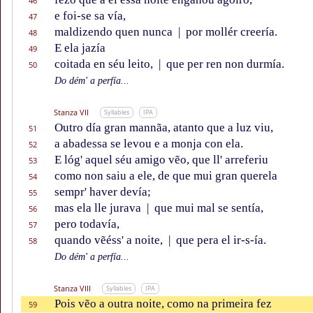
46
e foi-se sa vía,
47
maldizendo quen nunca
|
por mollér creería.
48
E ela jazía
49
coitada en séu leito,
|
que per ren non durmía.
50
Do dém' a perfía...
Stanza VII
Syllables
IPA
Outro día gran mannãa, atanto que a luz viu,
51
a abadessa se levou e a monja con ela.
52
E lóg' aquel séu amigo vẽo, que ll' arreferiu
53
como non saiu a ele, de que mui gran querela
54
sempr' haver devía;
55
mas ela lle jurava
|
que mui mal se sentía,
56
pero todavía,
57
quando vẽéss' a noite,
|
que pera el ir-s-ía.
58
Do dém' a perfía...
Stanza VIII
Syllables
IPA
Pois vẽo a outra noite, como na primeira fez
59