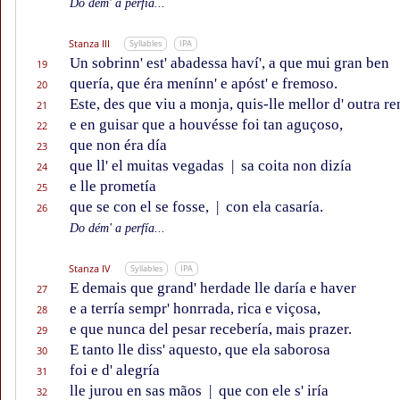
Do dém' a perfía...
Stanza III
Syllables
IPA
Un sobrinn' est' abadessa haví', a que mui gran ben
19
quería, que éra menínn' e apóst' e fremoso.
20
Este, des que viu a monja, quis-lle mellor d' outra re
21
e en guisar que a houvésse foi tan aguçoso,
22
que non éra día
23
que ll' el muitas vegadas
|
sa coita non dizía
24
e lle prometía
25
que se con el se fosse,
|
con ela casaría.
26
Do dém' a perfía...
Stanza IV
Syllables
IPA
E demais que grand' herdade lle daría e haver
27
e a terría sempr' honrrada, rica e viçosa,
28
e que nunca del pesar recebería, mais prazer.
29
E tanto lle diss' aquesto, que ela saborosa
30
foi e d' alegría
31
lle jurou en sas mãos
|
que con ele s' iría
32