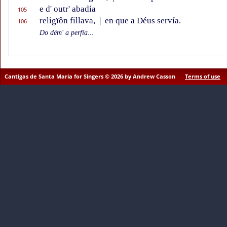
e d' outr' abadía
105
religïôn fillava,
|
en que a Déus servía.
106
Do dém' a perfía...
Cantigas de Santa Maria for Singers © 2026 by Andrew Casson
Terms of use