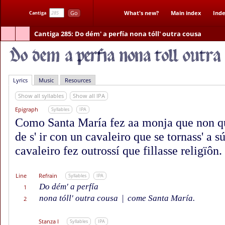
Go
What's new?
Main index
Inde
Cantiga
Cantiga 285
: Do dém' a perfía nona tóll' outra cousa
Lyrics
Music
Resources
Show all syllables
Show all IPA
Epigraph
Syllables
IPA
Como Santa María fez aa monja que non qui
de s' ir con un cavaleiro que se tornass' a s
cavaleiro fez outrossí que fillasse religïôn.
Line
Refrain
Syllables
IPA
Do dém' a perfía
1
nona tóll' outra cousa
|
come Santa María.
2
Stanza I
Syllables
IPA