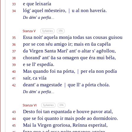
e que leixaría
33
lóg' aquel mõesteiro,
|
u al non havería.
34
Do dém' a perfía...
Stanza V
Syllables
IPA
Essa noit' aquela monja todas sas cousas guisou
35
por se con séu amigo ir; mais en ũa capéla
36
da Virgen Santa Marí' ant' o altar s' agẽollou,
37
chorand' ant' ũa sa omagen que éra mui béla,
38
e se ll' espedía.
39
Mas quando foi na pórta,
|
per ela non podía
40
saír, ca viía
41
deant' a magestade
|
que ll' a pórta choía.
42
Do dém' a perfía...
Stanza VI
Syllables
IPA
Desto foi tan espantada e houve pavor atal,
43
que se foi quanto ir mais pode ao dormidoiro.
44
Mai la Virgen grorïosa, Reínna esperital,
45
fezo que a el essa noite enganou agoiro,