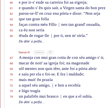
e por ir-s' ende sa carreira foi aa eigreja;
60
e quando s' ên quis saír, a Virgen santa do bon prez
61
parou-se-ll' en cruz ena pórta e disse: “Non seja
62
que tan gran folía
63
faças contra méu Fillo
|
nen tan grand' ousadía,
64
ca éu non sería
65
tẽuda de rogar-lle
|
por ti, nen m' oïría.”
66
Do dém' a perfía...
Stanza IX
Syllables
IPA
A monja con mui gran coita de con séu amigo s' ir,
67
macar de noit' aa igreja foi; na magestade
68
sól mentes non quis tẽer, ante foi a pórta abrir
69
e saiu per ela e foi-se. E fez i maldade;
70
mais muit' ên prazía
71
a aquel séu amigo,
|
e ben a recebía
72
e lógo tragía
73
un palafrên mui branco
|
en que a el subía.
74
Do dém' a perfía...