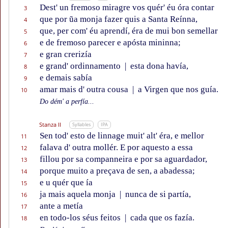
Dest' un fremoso miragre vos quér' éu óra contar
3
que por ũa monja fazer quis a Santa Reínna,
4
que, per com' éu aprendí, éra de mui bon semellar
5
e de fremoso parecer e apósta mininna;
6
e gran crerizía
7
e grand' ordinnamento
|
esta dona havía,
8
e demais sabía
9
amar mais d' outra cousa
|
a Virgen que nos guía.
10
Do dém' a perfía...
Stanza II
Syllables
IPA
Sen tod' esto de linnage muit' alt' éra, e mellor
11
falava d' outra mollér. E por aquesto a essa
12
fillou por sa companneira e por sa aguardador,
13
porque muito a preçava de sen, a abadessa;
14
e u quér que ía
15
ja mais aquela monja
|
nunca de si partía,
16
ante a metía
17
en todo-los séus feitos
|
cada que os fazía.
18