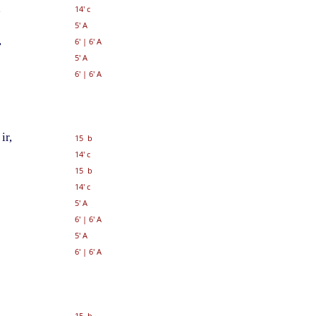
a
14' c
5' A
,
6'
|
6' A
5' A
6'
|
6' A
ir,
15 b
14' c
15 b
14' c
5' A
6'
|
6' A
5' A
6'
|
6' A
15 b