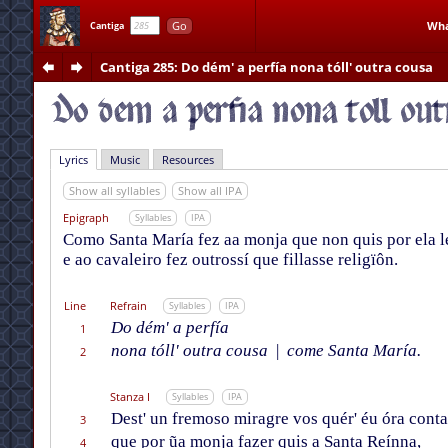
Go
Wha
Cantiga
Cantiga 285
: Do dém' a perfía nona tóll' outra cousa
Lyrics
Music
Resources
Show all syllables
Show all IPA
Epigraph
Syllables
IPA
Como Santa María fez aa monja que non quis por ela leix
e ao cavaleiro fez outrossí que fillasse religïôn.
Line
Refrain
Syllables
IPA
Do dém' a perfía
1
nona tóll' outra cousa
|
come Santa María.
2
Stanza I
Syllables
IPA
Dest' un fremoso miragre vos quér' éu óra conta
3
que por ũa monja fazer quis a Santa Reínna,
4