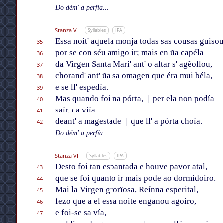
Do dém' a perfía...
Stanza V
Syllables
IPA
Essa noit' aquela monja todas sas cousas guiso
35
por se con séu amigo ir; mais en ũa capéla
36
da Virgen Santa Marí' ant' o altar s' agẽollou,
37
chorand' ant' ũa sa omagen que éra mui béla,
38
e se ll' espedía.
39
Mas quando foi na pórta,
|
per ela non podía
40
saír, ca viía
41
deant' a magestade
|
que ll' a pórta choía.
42
Do dém' a perfía...
Stanza VI
Syllables
IPA
Desto foi tan espantada e houve pavor atal,
43
que se foi quanto ir mais pode ao dormidoiro.
44
Mai la Virgen grorïosa, Reínna esperital,
45
fezo que a el essa noite enganou agoiro,
46
e foi-se sa vía,
47