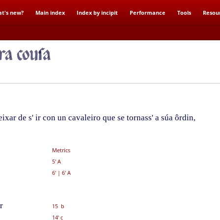
t's new?
Main index
Index by incipit
Performance
Tools
Resou
ar de s' ir con un cavaleiro que se tornass' a súa ôrdin,
Metrics
5' A
6'
|
6' A
r
15 b
14' c