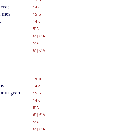
éra;
14' c
n mes
15 b
.
14' c
5' A
6'
|
6' A
5' A
6'
|
6' A
15 b
as
14' c
 mui gran
15 b
14' c
5' A
6'
|
6' A
5' A
6'
|
6' A