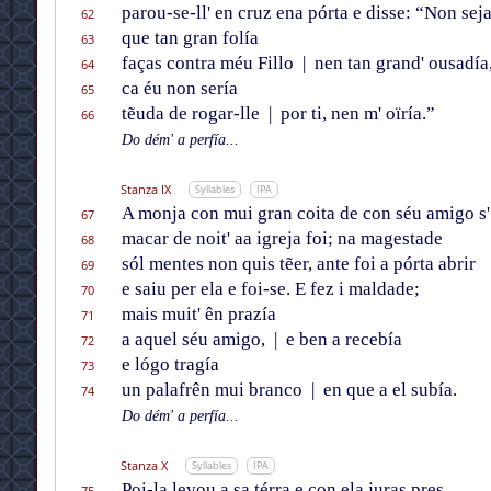
parou-se-ll' en cruz ena pórta e disse: “Non sej
62
que tan gran folía
63
faças contra méu Fillo
|
nen tan grand' ousadía
64
ca éu non sería
65
tẽuda de rogar-lle
|
por ti, nen m' oïría.”
66
Do dém' a perfía...
Stanza IX
Syllables
IPA
A monja con mui gran coita de con séu amigo s' 
67
macar de noit' aa igreja foi; na magestade
68
sól mentes non quis tẽer, ante foi a pórta abrir
69
e saiu per ela e foi-se. E fez i maldade;
70
mais muit' ên prazía
71
a aquel séu amigo,
|
e ben a recebía
72
e lógo tragía
73
un palafrên mui branco
|
en que a el subía.
74
Do dém' a perfía...
Stanza X
Syllables
IPA
Poi-la levou a sa térra e con ela juras pres,
75