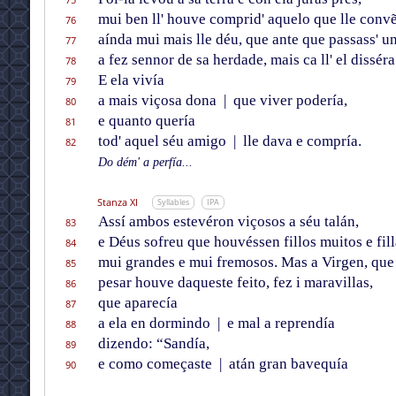
mui ben ll' houve comprid' aquelo que lle convẽ
76
aínda mui mais lle déu, que ante que passass' u
77
a fez sennor de sa herdade, mais ca ll' el disséra
78
E ela vivía
79
a mais viçosa dona
|
que viver podería,
80
e quanto quería
81
tod' aquel séu amigo
|
lle dava e compría.
82
Do dém' a perfía...
Stanza XI
Syllables
IPA
Assí ambos estevéron viçosos a séu talán,
83
e Déus sofreu que houvéssen fillos muitos e fill
84
mui grandes e mui fremosos. Mas a Virgen, que
85
pesar houve daqueste feito, fez i maravillas,
86
que aparecía
87
a ela en dormindo
|
e mal a reprendía
88
dizendo: “Sandía,
89
e como começaste
|
atán gran bavequía
90