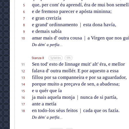
que, per com' éu aprendí, éra de mui bon semell
5
e de fremoso parecer e apósta mininna;
6
e gran crerizía
7
e grand' ordinnamento
|
esta dona havía,
8
e demais sabía
9
amar mais d' outra cousa
|
a Virgen que nos guí
10
Do dém' a perfía...
Stanza II
Syllables
IPA
Sen tod' esto de linnage muit' alt' éra, e mellor
11
falava d' outra mollér. E por aquesto a essa
12
fillou por sa companneira e por sa aguardador,
13
porque muito a preçava de sen, a abadessa;
14
e u quér que ía
15
ja mais aquela monja
|
nunca de si partía,
16
ante a metía
17
en todo-los séus feitos
|
cada que os fazía.
18
Do dém' a perfía...