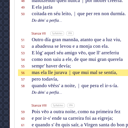
maldizendo quen nunca
|
por mollér creería.
48
E ela jazía
49
coitada en séu leito,
|
que per ren non durmía.
50
Do dém' a perfía...
Stanza VII
Syllables
IPA
Outro día gran mannãa, atanto que a luz viu,
51
a abadessa se levou e a monja con ela.
52
E lóg' aquel séu amigo vẽo, que ll' arreferiu
53
como non saiu a ele, de que mui gran querela
54
sempr' haver devía;
55
mas ela lle jurava
|
que mui mal se sentía,
56
pero todavía,
57
quando vẽéss' a noite,
|
que pera el ir-s-ía.
58
Do dém' a perfía...
Stanza VIII
Syllables
IPA
Pois vẽo a outra noite, como na primeira fez
59
e por ir-s' ende sa carreira foi aa eigreja;
60
e quando s' ên quis saír, a Virgen santa do bon 
61