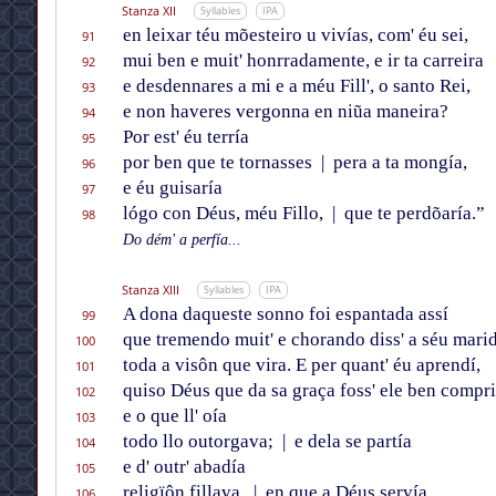
Stanza XII
Syllables
IPA
en leixar téu mõesteiro u vivías, com' éu sei,
91
mui ben e muit' honrradamente, e ir ta carreira
92
e desdennares a mi e a méu Fill', o santo Rei,
93
e non haveres vergonna en niũa maneira?
94
Por est' éu terría
95
por ben que te tornasses
|
pera a ta mongía,
96
e éu guisaría
97
lógo con Déus, méu Fillo,
|
que te perdõaría.”
98
Do dém' a perfía...
Stanza XIII
Syllables
IPA
A dona daqueste sonno foi espantada assí
99
que tremendo muit' e chorando diss' a séu mari
100
toda a visôn que vira. E per quant' éu aprendí,
101
quiso Déus que da sa graça foss' ele ben compr
102
e o que ll' oía
103
todo llo outorgava;
|
e dela se partía
104
e d' outr' abadía
105
religïôn fillava,
|
en que a Déus servía.
106