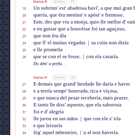
Stanza III
Syllables
IPA
Un sobrinn' est' abadessa haví', a que mui gran 
19
quería, que éra menínn' e apóst' e fremoso.
20
Este, des que viu a monja, quis-lle mellor d' out
21
e en guisar que a houvésse foi tan aguçoso,
22
que non éra día
23
que ll' el muitas vegadas
|
sa coita non dizía
24
e lle prometía
25
que se con el se fosse,
|
con ela casaría.
26
Do dém' a perfía...
Stanza IV
Syllables
IPA
E demais que grand' herdade lle daría e haver
27
e a terría sempr' honrrada, rica e viçosa,
28
e que nunca del pesar recebería, mais prazer.
29
E tanto lle diss' aquesto, que ela saborosa
30
foi e d' alegría
31
lle jurou en sas mãos
|
que con ele s' iría
32
e que leixaría
33
lóg' aquel mõesteiro,
|
u al non havería.
34