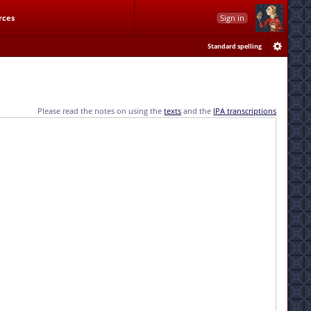
rces
Sign in
Standard spelling
Please read the notes on using the
texts
and the
IPA transcriptions