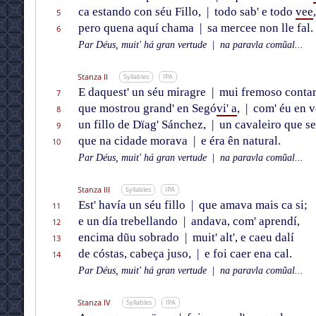
ca estando con séu Fillo,
|
todo sab' e todo
vee
,
5
pero quena aquí chama
|
sa mercee non lle fal.
6
Par Déus, muit' há gran vertude
|
na paravla comũal...
Stanza II
Syllables
IPA
E daquest' un séu miragre
|
mui fremoso contar
7
que mostrou grand' en Segó
vi' a
,
|
com' éu en v
8
un fillo de Dïag' Sánchez,
|
un cavaleiro que se
9
que na cidade morava
|
e éra ên natural.
10
Par Déus, muit' há gran vertude
|
na paravla comũal...
Stanza III
Syllables
IPA
Est' havía un séu fillo
|
que amava mais ca si;
11
e un día trebellando
|
andava, com' aprendí,
12
encima dũu sobrado
|
muit' alt', e caeu dalí
13
de cóstas, cabeça juso,
|
e foi caer ena cal.
14
Par Déus, muit' há gran vertude
|
na paravla comũal...
Stanza IV
Syllables
IPA