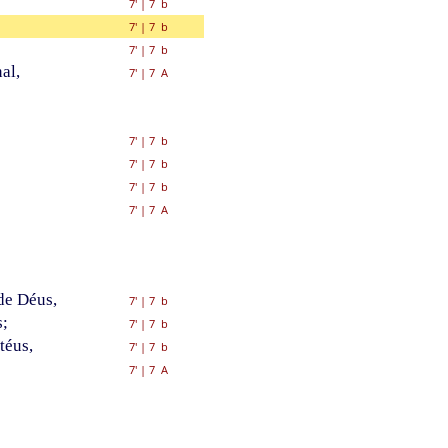
7'
|
7 b
7'
|
7 b
7'
|
7 b
al,
7'
|
7 A
7'
|
7 b
7'
|
7 b
7'
|
7 b
7'
|
7 A
de Déus,
7'
|
7 b
s;
7'
|
7 b
téus,
7'
|
7 b
7'
|
7 A