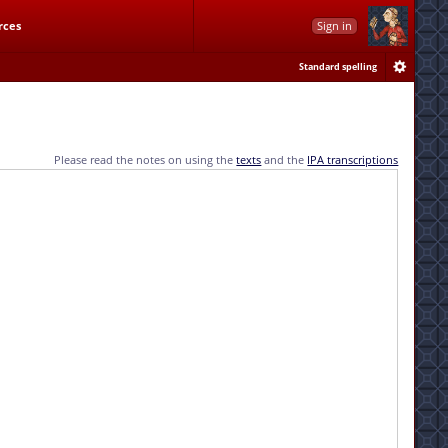
rces
Sign in
Standard spelling
Please read the notes on using the
texts
and the
IPA transcriptions