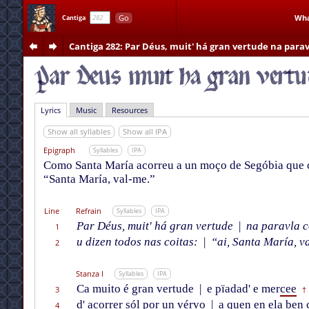
Go
Wha
Cantiga
Cantiga 282
: Par Déus, muit' há gran vertude na parav
Lyrics
Music
Resources
Show all syllables
Show all IPA
Epigraph
Syllables
IPA
Como Santa María acorreu a un moço de Segóbia que ca
“Santa María, val-me.”
Line
Refrain
Syllables
IPA
Par Déus, muit' há gran vertude
|
na paravla 
1
u dizen todos nas coitas:
|
“ai, Santa María, v
2
Stanza I
Syllables
IPA
Ca muito é gran vertude
|
e pïadad' e mer
cee
3
†
d' acorrer sól por un vérvo
|
a quen en ela ben
4