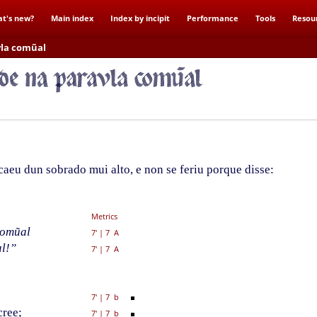
t's new?
Main index
Index by incipit
Performance
Tools
Resou
la comũal
eu dun sobrado mui alto, e non se feriu porque disse:
Metrics
comũal
7'
|
7 A
al!”
7'
|
7 A
7'
|
7 b
cree
;
7'
|
7 b