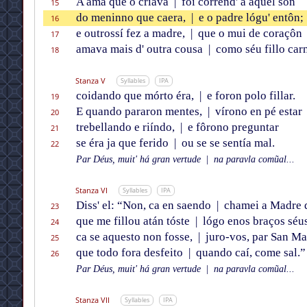
A ama que o crïava
|
foi corrend' a aquel son
15
do meninno que caera,
|
e o padre lógu' entôn;
16
e outrossí fez a madre,
|
que o mui de coraçôn
17
amava mais d' outra cousa
|
como séu fillo carn
18
Stanza V
Syllables
IPA
coidando que mórto éra,
|
e foron polo fillar.
19
E quando pararon mentes,
|
vírono en pé estar
20
trebellando e riíndo,
|
e fôrono preguntar
21
se éra ja que ferido
|
ou se se sentía mal.
22
Par Déus, muit' há gran vertude
|
na paravla comũal...
Stanza VI
Syllables
IPA
Diss' el: “Non, ca en saendo
|
chamei a Madre 
23
que me fillou atán tóste
|
lógo enos braços séu
24
ca se aquesto non fosse,
|
juro-vos, par San Ma
25
que todo fora desfeito
|
quando caí, come sal.”
26
Par Déus, muit' há gran vertude
|
na paravla comũal...
Stanza VII
Syllables
IPA