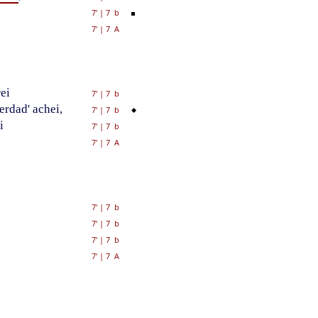
7'
|
7 b
7'
|
7 A
ei
7'
|
7 b
erdad' achei,
7'
|
7 b
i
7'
|
7 b
7'
|
7 A
7'
|
7 b
7'
|
7 b
7'
|
7 b
7'
|
7 A