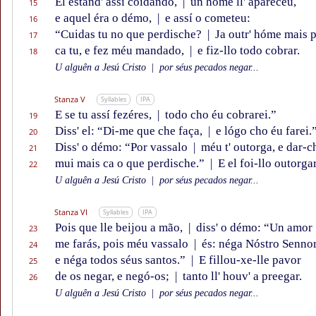
El estand' assí coidando,
|
un hóme ll' apareceu,
15
e aquel éra o démo,
|
e assí o cometeu:
16
“Cuidas tu no que perdische?
|
Ja outr' hóme mais 
17
ca tu, e fez méu mandado,
|
e fiz-llo todo cobrar.
18
U alguên a Jesú Cristo
|
por séus pecados negar...
Stanza V
Syllables
IPA
E se tu assí fezéres,
|
todo cho éu cobrarei.”
19
Diss' el: “Di-me que che faça,
|
e lógo cho éu farei.
20
Diss' o démo: “Por vassalo
|
méu t' outorga, e dar-c
21
mui mais ca o que perdische.”
|
E el foi-llo outorgar
22
U alguên a Jesú Cristo
|
por séus pecados negar...
Stanza VI
Syllables
IPA
Pois que lle beijou a mão,
|
diss' o démo: “Un amor
23
me farás, pois méu vassalo
|
és: néga Nóstro Senno
24
e néga todos séus santos.”
|
E fillou-xe-lle pavor
25
de os negar, e negó-os;
|
tanto ll' houv' a preegar.
26
U alguên a Jesú Cristo
|
por séus pecados negar...