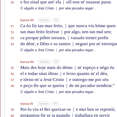
e fez sinal que ant' ela
|
sól non m' ousasse parar.
50
U alguên a Jesú Cristo
|
por séus pecados negar...
Stanza XIII
Syllables
IPA
Ca éu fiz tan mao feito,
|
que nunca viu hóme quen
51
tan mao feito fezésse
|
por algo, nen tan mal sen;
52
ca porque póbre tornara,
|
vassalo tornei porên
53
do dém', e Déus e os santos
|
neguei por m' enrreque
54
U alguên a Jesú Cristo
|
por séus pecados negar...
Stanza XIV
Syllables
IPA
Mais des hoje mais do démo
|
m' espeço e négo éu
55
el e todas súas óbras
|
e leixo quanto m' el déu,
56
e tórno-m' a Jesú-Cristo
|
e outorgo-me por séu
57
e peço-lle que se queira
|
de mi pecador nembrar.”
58
U alguên a Jesú Cristo
|
por séus pecados negar...
Stanza XV
Syllables
IPA
Poi-lo viu el Rei queixar-se
|
e mui ben se repentir,
59
preguntou-lle se ja quando
|
traballara en servir
60