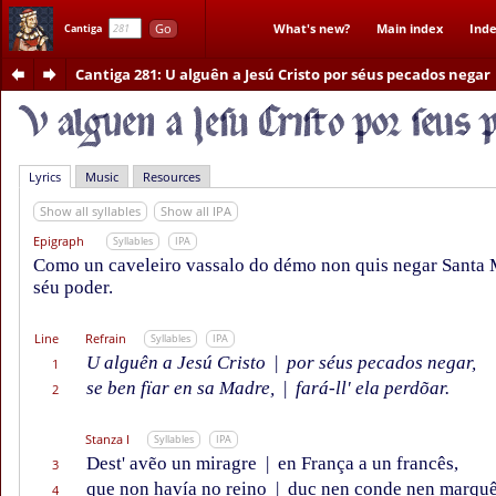
Go
What's new?
Main index
Inde
Cantiga
Cantiga 281
: U alguên a Jesú Cristo por séus pecados negar
Lyrics
Music
Resources
Show all syllables
Show all IPA
Epigraph
Syllables
IPA
Como un caveleiro vassalo do démo non quis negar Santa Ma
séu poder.
Line
Refrain
Syllables
IPA
U alguên a Jesú Cristo
|
por séus pecados negar,
1
se ben fïar en sa Madre,
|
fará-ll' ela perdõar.
2
Stanza I
Syllables
IPA
Dest' avẽo un miragre
|
en França a un francês,
3
que non havía no reino
|
duc nen conde nen marqu
4