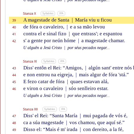
Stanza X
Syllables
IPA
A magestade de Santa
|
María viu u ficou
39
de fóra o cavaleiro,
|
e a sa mão levou
40
contra el e sinal fizo
|
que entrass'; e espantou
41
s' a gente por neún hóme
|
a magestade chamar.
42
U alguên a Jesú Cristo
|
por séus pecados negar...
Stanza XI
Syllables
IPA
Diss' entôn el Rei: “Amigos,
|
algún sant' entre nós 
43
e non entrou na eigreja,
|
mais algur de fóra 'stá.”
44
E fezo catar de fóra
|
quaes estavan alá,
45
e viron o cavaleiro
|
sóo senlleiro estar.
46
U alguên a Jesú Cristo
|
por séus pecados negar...
Stanza XII
Syllables
IPA
Diss' el Rei: “Santa María
|
mui pagada de vós é,
47
ca a súa magestade
|
vos chamou, que aquí sé.”
48
Disso el: “Mais é m' irada
|
con dereito, a la fé,
49