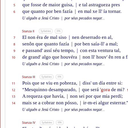
que fosse de maior guisa,
|
e tal astragueza pres
5
que quanto por ben fazía
|
en mal xe ll' ía tornar.
6
U alguên a Jesú Cristo
|
por séus pecados negar...
Stanza II
Syllables
IPA
El non éra de mal siso
|
nen deserrado en al,
7
senôn que quanto fazía
|
por ben saía-ll' a mal;
8
e passand' assí séu tempo,
|
con esta ventura tal,
9
de grand' algo que houvéra
|
non ll' houv' ên ren a f
10
U alguên a Jesú Cristo
|
por séus pecados negar...
Stanza III
Syllables
IPA
Pois que se viu en pobreza,
|
diss' un día entre si:
11
“Mesquinno desamparado,
|
que será
'gora
de mi?
12
A requeza que havía,
|
non sei por que mia perdí;
13
mais se a cobrar non pósso,
|
ir-m-ei algur esterrar.
14
U alguên a Jesú Cristo
|
por séus pecados negar...
Stanza IV
Syllables
IPA