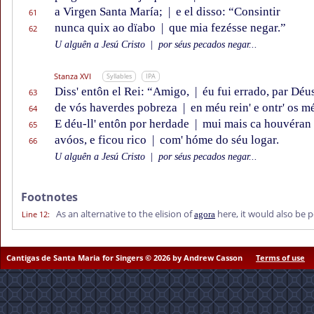
a Virgen Santa María;
|
e el disso: “Consintir
61
nunca quix ao dïabo
|
que mia fezésse negar.”
62
U alguên a Jesú Cristo
|
por séus pecados negar...
Stanza XVI
Syllables
IPA
Diss' entôn el Rei: “Amigo,
|
éu fui errado, par Déus
63
de vós haverdes pobreza
|
en méu rein' e ontr' os m
64
E déu-ll' entôn por herdade
|
mui mais ca houvéran 
65
avóos, e ficou rico
|
com' hóme do séu logar.
66
U alguên a Jesú Cristo
|
por séus pecados negar...
Footnotes
As an alternative to the elision of
here, it would also be 
Line 12
:
agora
Cantigas de Santa Maria for Singers © 2026 by Andrew Casson
Terms of use