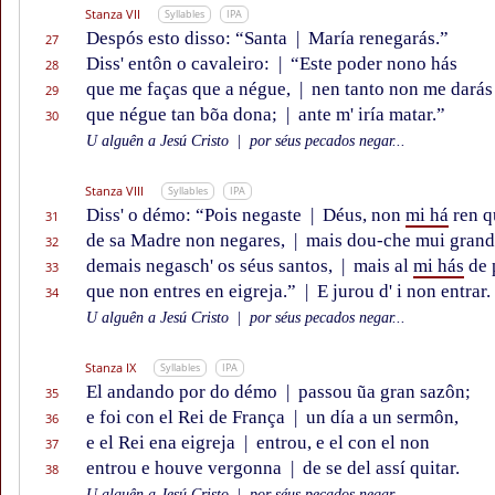
Stanza VII
Syllables
IPA
Despós esto disso: “Santa
|
María renegarás.”
27
Diss' entôn o cavaleiro:
|
“Este poder nono hás
28
que me faças que a négue,
|
nen tanto non me darás
29
que négue tan bõa dona;
|
ante m' iría matar.”
30
U alguên a Jesú Cristo
|
por séus pecados negar...
Stanza VIII
Syllables
IPA
Diss' o démo: “Pois negaste
|
Déus, non
mi há
ren q
31
de sa Madre non negares,
|
mais dou-che mui grand'
32
demais negasch' os séus santos,
|
mais al
mi hás
de 
33
que non entres en eigreja.”
|
E jurou d' i non entrar.
34
U alguên a Jesú Cristo
|
por séus pecados negar...
Stanza IX
Syllables
IPA
El andando por do démo
|
passou ũa gran sazôn;
35
e foi con el Rei de França
|
un día a un sermôn,
36
e el Rei ena eigreja
|
entrou, e el con el non
37
entrou e houve vergonna
|
de se del assí quitar.
38
U alguên a Jesú Cristo
|
por séus pecados negar...