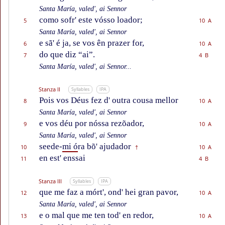
Santa María, valed', ai Sennor
como sofr' este vósso loador;
5
10 A
Santa María, valed', ai Sennor
e sã' é ja, se vos ên prazer for,
6
10 A
do que diz “ai”.
7
4 B
Santa María, valed', ai Sennor...
Stanza II
Syllables
IPA
Pois vos Déus fez d' outra cousa mellor
8
10 A
Santa María, valed', ai Sennor
e vos déu por nóssa rezõador,
9
10 A
Santa María, valed', ai Sennor
seede-
mi ó
ra bõ' ajudador
10
10 A
†
en est' enssai
11
4 B
Stanza III
Syllables
IPA
que me faz a mórt', ond' hei gran pavor,
12
10 A
Santa María, valed', ai Sennor
e o mal que me ten tod' en redor,
13
10 A