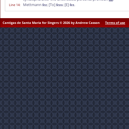
Mettmann
;
[To]
;
[E]
.
Line 14
:
fez
fezo
fez
Cantigas de Santa Maria for Singers © 2026 by Andrew Casson
Terms of use