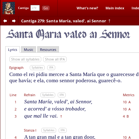
Go
What's new?
Main index
Inde
Cantiga
Cantiga 279
: Santa María, valed', ai Sennor
†
Lyrics
Music
Resources
Show all syllables
Show all IPA
Epigraph
Syllables
IPA
Como el rei pidiu mercee a Santa María que o guarecesse 
que havía; e ela, como sennor poderosa, guarecê-o.
Line
Refrain
Metrics
Syllables
IPA
Santa María, valed', ai Sennor,
1
10 A
e acorred' a vósso trobador,
2
10 A
que mal lle vai.
3
4 B
†
Stanza I
Syllables
IPA
A tan gran mal e a tan gran door,
4
10 A