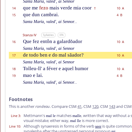
Santa María, valed', ai Sennor
que me
fezo
mais verde mia coor
14
10 A
†
que dun cambrai.
15
4 B
Santa María, valed', ai Sennor...
Stanza IV
Syllables
IPA
Que fez entôn a galardõador
16
10 A
Santa María, valed', ai Sennor
de todo ben e do mal sãador?
17
10 A
Santa María, valed', ai Sennor
Tolleu-ll' a féver e aquel humor
18
10 A
mao e lai.
19
4 B
Santa María, valed', ai Sennor...
Footnotes
This is another
rondeau
. Compare CSM
41
, CSM
120
, CSM
143
and CS
Mettmann's
matches
, written that way without a 
Line 3
:
mal le
malle
visual mistake; either way,
is more correct.
mal lle
Although synaeresis in forms of the verb
is quite common, 
Line 10
:
seer
synalepha after the unstressed personal pronoun
.
mi