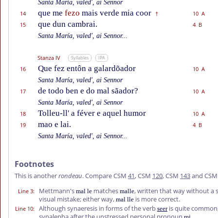
Santa María, valed', ai Sennor
que me
fezo
mais verde mia coor
14
10 A
†
que dun cambrai.
15
4 B
Santa María, valed', ai Sennor...
Stanza IV
Syllables
IPA
Que fez entôn a galardõador
16
10 A
Santa María, valed', ai Sennor
de todo ben e do mal sãador?
17
10 A
Santa María, valed', ai Sennor
Tolleu-ll' a féver e aquel humor
18
10 A
mao e lai.
19
4 B
Santa María, valed', ai Sennor...
Footnotes
This is another
rondeau
. Compare CSM
41
, CSM
120
, CSM
143
and CS
Mettmann's
matches
, written that way without a 
Line 3
:
mal le
malle
visual mistake; either way,
is more correct.
mal lle
Although synaeresis in forms of the verb
is quite common, 
Line 10
:
seer
synalepha after the unstressed personal pronoun
.
mi