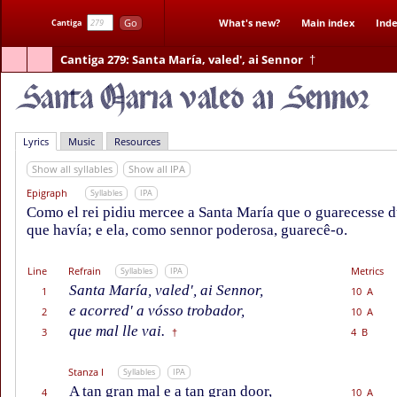
Go
What's new?
Main index
Inde
Cantiga
Cantiga 279
: Santa María, valed', ai Sennor
†
Lyrics
Music
Resources
Show all syllables
Show all IPA
Epigraph
Syllables
IPA
Como el rei pidiu mercee a Santa María que o guarecesse 
que havía; e ela, como sennor poderosa, guarecê-o.
Line
Refrain
Metrics
Syllables
IPA
Santa María, valed', ai Sennor,
1
10 A
e acorred' a vósso trobador,
2
10 A
que mal lle vai.
3
4 B
†
Stanza I
Syllables
IPA
A tan gran mal e a tan gran door,
4
10 A