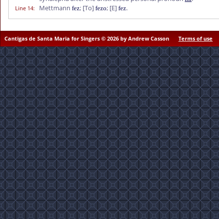
Mettmann
;
[To]
;
[E]
.
Line 14
:
fez
fezo
fez
Cantigas de Santa Maria for Singers © 2026 by Andrew Casson
Terms of use