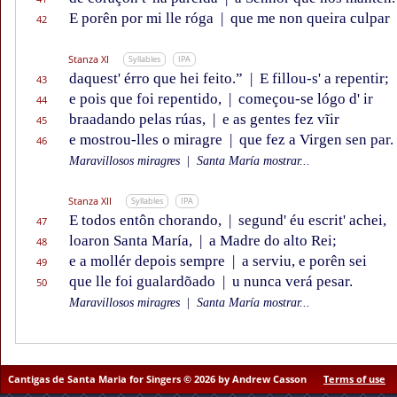
E porên por mi lle róga
|
que me non queira culpar
42
Stanza XI
Syllables
IPA
daquest' érro que hei feito.”
|
E fillou-s' a repentir;
43
e pois que foi repentido,
|
começou-se lógo d' ir
44
braadando pelas rúas,
|
e as gentes fez vĩir
45
e mostrou-lles o miragre
|
que fez a Virgen sen par.
46
Maravillosos miragres
|
Santa María mostrar...
Stanza XII
Syllables
IPA
E todos entôn chorando,
|
segund' éu escrit' achei,
47
loaron Santa María,
|
a Madre do alto Rei;
48
e a mollér depois sempre
|
a serviu, e porên sei
49
que lle foi gualardõado
|
u nunca verá pesar.
50
Maravillosos miragres
|
Santa María mostrar...
Cantigas de Santa Maria for Singers © 2026 by Andrew Casson
Terms of use