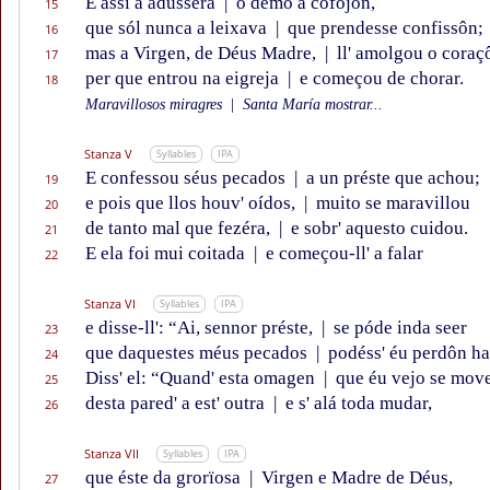
E assí a adusséra
|
o démo a cofojôn,
15
que sól nunca a leixava
|
que prendesse confissôn;
16
mas a Virgen, de Déus Madre,
|
ll' amolgou o coraç
17
per que entrou na eigreja
|
e começou de chorar.
18
Maravillosos miragres
|
Santa María mostrar...
Stanza V
Syllables
IPA
E confessou séus pecados
|
a un préste que achou;
19
e pois que llos houv' oídos,
|
muito se maravillou
20
de tanto mal que fezéra,
|
e sobr' aquesto cuidou.
21
E ela foi mui coitada
|
e começou-ll' a falar
22
Stanza VI
Syllables
IPA
e disse-ll': “Ai, sennor préste,
|
se póde inda seer
23
que daquestes méus pecados
|
podéss' éu perdôn h
24
Diss' el: “Quand' esta omagen
|
que éu vejo se mov
25
desta pared' a est' outra
|
e s' alá toda mudar,
26
Stanza VII
Syllables
IPA
que éste da grorïosa
|
Virgen e Madre de Déus,
27