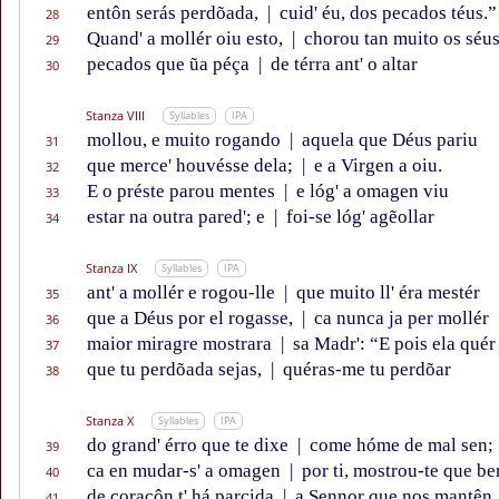
entôn serás perdõada,
|
cuid' éu, dos pecados téus.”
28
Quand' a mollér oiu esto,
|
chorou tan muito os séu
29
pecados que ũa péça
|
de térra ant' o altar
30
Stanza VIII
Syllables
IPA
mollou, e muito rogando
|
aquela que Déus pariu
31
que merce' houvésse dela;
|
e a Virgen a oiu.
32
E o préste parou mentes
|
e lóg' a omagen viu
33
estar na outra pared'; e
|
foi-se lóg' agẽollar
34
Stanza IX
Syllables
IPA
ant' a mollér e rogou-lle
|
que muito ll' éra mestér
35
que a Déus por el rogasse,
|
ca nunca ja per mollér
36
maior miragre mostrara
|
sa Madr': “E pois ela quér
37
que tu perdõada sejas,
|
quéras-me tu perdõar
38
Stanza X
Syllables
IPA
do grand' érro que te dixe
|
come hóme de mal sen;
39
ca en mudar-s' a omagen
|
por ti, mostrou-te que be
40
de coraçôn t' há parcida
|
a Sennor que nos mantên.
41