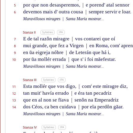
por que non desasperemos,
|
e porend' atal sennor
5
devemos mais d' outra cousa
|
sempre servir e loar.
6
Maravillosos miragres
|
Santa María mostrar...
Stanza II
Syllables
IPA
E de tal razôn miragre
|
vos contarei que oí
7
mui grande, que fez a Virgen
|
en Roma, com' apren
8
en ũa eigreja nóbre
|
de Leterán que há i,
9
por ũa mollér errada
|
que s' i foi mãefestar.
10
Maravillosos miragres
|
Santa María mostrar...
Stanza III
Syllables
IPA
Esta mollér que vos digo,
|
com' este miragre diz,
11
tan muit' havía errado
|
e éra tan pecadriz
12
que en al non se fïava
|
senôn na Emperadriz
13
dos Céos, ca ben cuidava
|
por ela perdôn gãar.
14
Maravillosos miragres
|
Santa María mostrar...
Stanza IV
Syllables
IPA