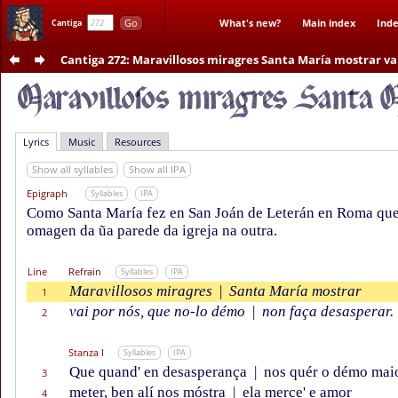
Go
What's new?
Main index
Inde
Cantiga
Cantiga 272
: Maravillosos miragres Santa María mostrar va
Lyrics
Music
Resources
Show all syllables
Show all IPA
Epigraph
Syllables
IPA
Como Santa María fez en San Joán de Leterán en Roma que
omagen da ũa parede da igreja na outra.
Line
Refrain
Syllables
IPA
Maravillosos miragres
|
Santa María mostrar
1
vai por nós, que no-lo démo
|
non faça desasperar.
2
Stanza I
Syllables
IPA
Que quand' en desasperança
|
nos quér o démo mai
3
meter, ben alí nos móstra
|
ela merce' e amor
4