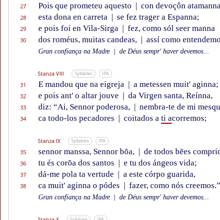
Pois que prometeu aquesto
|
con devoçôn atamanna
27
esta dona en carreta
|
se fez trager a Espanna;
28
e pois foi en Vila-Sirga
|
fez, como sól seer manna
29
dos roméus, muitas candeas,
|
assí como entendemo
30
Gran confïança na Madre
|
de Déus sempr' haver devemos...
Stanza VIII
Syllables
IPA
E mandou que na eigreja
|
a metessen muit' aginna;
31
e pois ant' o altar jouve
|
da Virgen santa, Reínna,
32
diz: “Ai, Sennor poderosa,
|
nembra-te de mi mesqu
33
ca todo-los pecadores
|
coitados a
ti a
corremos;
34
Stanza IX
Syllables
IPA
sennor manssa, Sennor bõa,
|
de todos bẽes compri
35
tu és corõa dos santos
|
e tu dos ángeos vida;
36
dá-me pola ta vertude
|
a este córpo guarida,
37
ca muit' aginna o pódes
|
fazer, como nós creemos.
38
Gran confïança na Madre
|
de Déus sempr' haver devemos...
Stanza X
Syllables
IPA