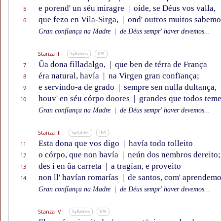
e porend' un séu miragre
|
oíde, se Déus vos valla,
5
que fezo en Vila-Sirga,
|
ond' outros muitos sabemo
6
Gran confïança na Madre
|
de Déus sempr' haver devemos...
Stanza II
Syllables
IPA
Ũa dona filladalgo,
|
que ben de térra de França
7
éra natural, havía
|
na Virgen gran confïança;
8
e servindo-a de grado
|
sempre sen nulla dultança,
9
houv' en séu córpo doores
|
grandes que todos tem
10
Gran confïança na Madre
|
de Déus sempr' haver devemos...
Stanza III
Syllables
IPA
Esta dona que vos digo
|
havía todo tolleito
11
o córpo, que non havía
|
neún dos nembros dereito;
12
des i en ũa carreta
|
a tragían, e proveito
13
non ll' havían romarías
|
de santos, com' aprendemo
14
Gran confïança na Madre
|
de Déus sempr' haver devemos...
Stanza IV
Syllables
IPA