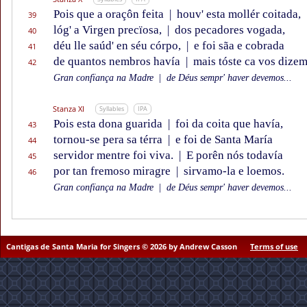
Pois que a oraçôn feita
|
houv' esta mollér coitada,
39
lóg' a Virgen precïosa,
|
dos pecadores vogada,
40
déu lle saúd' en séu córpo,
|
e foi sãa e cobrada
41
de quantos nembros havía
|
mais tóste ca vos dizem
42
Gran confïança na Madre
|
de Déus sempr' haver devemos...
Stanza XI
Syllables
IPA
Pois esta dona guarida
|
foi da coita que havía,
43
tornou-se pera sa térra
|
e foi de Santa María
44
servidor mentre foi viva.
|
E porên nós todavía
45
por tan fremoso miragre
|
sirvamo-la e loemos.
46
Gran confïança na Madre
|
de Déus sempr' haver devemos...
Cantigas de Santa Maria for Singers © 2026 by Andrew Casson
Terms of use