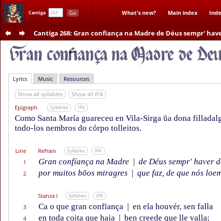
Go
What's new?
Main index
Inde
Cantiga
Cantiga 268
: Gran confïança na Madre de Déus sempr' hav
Lyrics
Music
Resources
Show all syllables
Show all IPA
Epigraph
Syllables
IPA
Como Santa María guareceu en Vila-Sirga ũa dona filladal
todo-los nembros do córpo tolleitos.
Line
Refrain
Syllables
IPA
Gran confïança na Madre
|
de Déus sempr' haver 
1
por muitos bõos miragres
|
que faz, de que nós loe
2
Stanza I
Syllables
IPA
Ca o que gran confïança
|
en ela houvér, sen falla
3
en toda coita que haja
|
ben creede que lle valla;
4