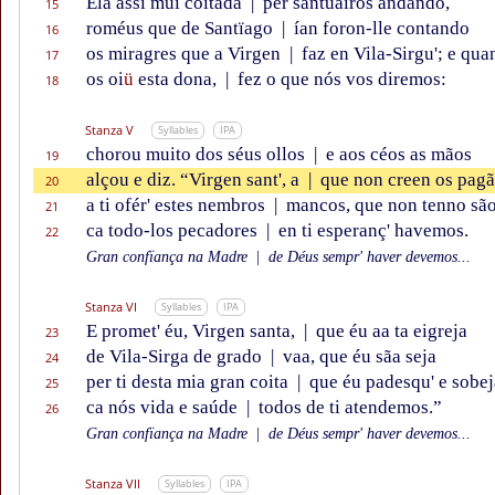
Ela assí mui coitada
|
per santüairos andando,
15
roméus que de Santïago
|
ían foron-lle contando
16
os miragres que a Virgen
|
faz en Vila-Sirgu'; e qu
17
os oi
ü
esta dona,
|
fez o que nós vos diremos:
18
Stanza V
Syllables
IPA
chorou muito dos séus ollos
|
e aos céos as mãos
19
alçou e diz. “Virgen sant', a
|
que non creen os pagã
20
a ti ofér' estes nembros
|
mancos, que non tenno são
21
ca todo-los pecadores
|
en ti esperanç' havemos.
22
Gran confïança na Madre
|
de Déus sempr' haver devemos...
Stanza VI
Syllables
IPA
E promet' éu, Virgen santa,
|
que éu aa ta eigreja
23
de Vila-Sirga de grado
|
vaa, que éu sãa seja
24
per ti desta mia gran coita
|
que éu padesqu' e sobej
25
ca nós vida e saúde
|
todos de ti atendemos.”
26
Gran confïança na Madre
|
de Déus sempr' haver devemos...
Stanza VII
Syllables
IPA