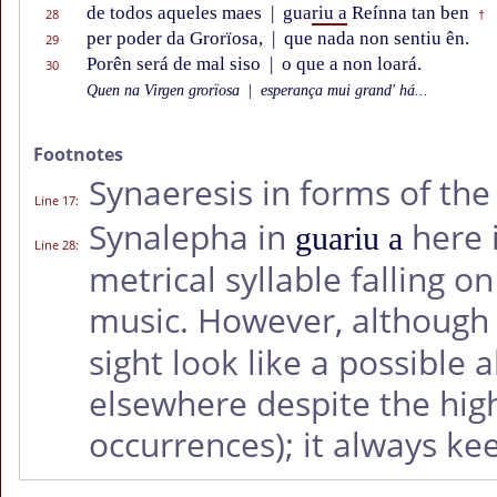
de todos aqueles maes
|
gua
riu a
Reínna tan ben
28
†
per poder da Grorïosa,
|
que nada non sentiu ên.
29
Porên será de mal siso
|
o que a non loará.
30
Quen na Virgen grorïosa
|
esperança mui grand' há...
Footnotes
Synaeresis in forms of th
Line 17
:
Synalepha in
here 
guariu a
Line 28
:
metrical syllable falling on
music. However, although 
sight look like a possible a
elsewhere despite the hig
occurrences); it always kee