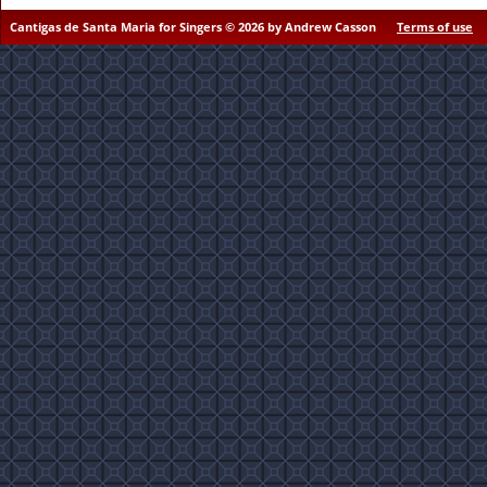
Cantigas de Santa Maria for Singers © 2026 by Andrew Casson
Terms of use