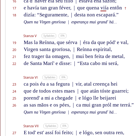
ca d' haver ela séu fillo
|
estava ena sazôn;
16
e havía tan gran féver,
|
que quena
vií
a entôn
17
†
dizía: “Seguramente,
|
desta non escapará.”
18
Quen na Virgen grorïosa
|
esperança mui grand' há...
Stanza V
Syllables
IPA
Mas la Reínna, que sérva
|
éra da que pód' e val,
19
Virgen santa grorïosa,
|
Reínna espirital,
20
fez trager ũa omagen,
|
mui ben feita de metal,
21
de Santa Marí' e disse:
|
“Esta cabo mi será,
22
Stanza VI
Syllables
IPA
ca pois éu a sa fegura
|
vir, atal creença hei
23
que de todos estes maes
|
que atán tóste guarrei;
24
porend' a mi a chegade
|
e lógo lle beijarei
25
as sas mãos e os pées,
|
ca mui gran pról me terrá.”
26
Quen na Virgen grorïosa
|
esperança mui grand' há...
Stanza VII
Syllables
IPA
E tod' est' assí foi feito;
|
e lógo, sen outra ren,
27