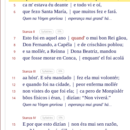
ca m' estava éu deante
|
e todo vi e oí,
5
que fezo Santa María,
|
que muitos fez e fará.
6
Quen na Virgen grorïosa
|
esperança mui grand' há...
Stanza II
Syllables
IPA
Esto foi en aquel ano
|
quand'
o mui bon Rei gãou,
7
Don Fernando, a Capéla
|
e de crischãos poblou;
8
e sa mollér, a Reínna
|
Dona Beatriz, mandou
9
que fosse morar en Conca,
|
enquant' el foi acolá
10
Stanza III
Syllables
IPA
aa hóst'. E séu mandado
|
fez ela mui volontér;
11
e quando foi na cidade,
|
peor enferma mollér
12
non vistes do que foi ela;
|
ca pero de Monpislér
13
bõos físicos i éran,
|
dizían: “Non viverá.”
14
Quen na Virgen grorïosa
|
esperança mui grand' há...
Stanza IV
Syllables
IPA
E por que esto dizían
|
non éra mui sen razôn,
15