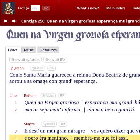
Go
What's new?
Main index
Inde
Cantiga
Cantiga 256
: Quen na Virgen grorïosa esperança mui grand
Lyrics
Music
Resources
Show all syllables
Show all IPA
Epigraph
Syllables
IPA
Como Santa María guareceu a reínna Dona Beatriz de gran
aorou a sa omage con grand' esperança.
Line
Refrain
Syllables
IPA
Quen na Virgen grorïosa
|
esperança mui grand' há
1
macar seja muit' enfermo,
|
ela mui ben o guarrá.
2
Stanza I
Syllables
IPA
E dest' un mui gran miragre
|
vos quéro dizer que vi
3
e pero éra meninno,
|
membra-me que foi assí,
4