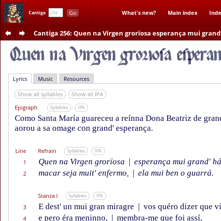
Go
What's new?
Main index
Inde
Cantiga
Cantiga 256
: Quen na Virgen grorïosa esperança mui grand
Lyrics
Music
Resources
Show all syllables
Show all IPA
Epigraph
Syllables
IPA
Como Santa María guareceu a reínna Dona Beatriz de gran
aorou a sa omage con grand' esperança.
Line
Refrain
Syllables
IPA
Quen na Virgen grorïosa
|
esperança mui grand' há
1
macar seja muit' enfermo,
|
ela mui ben o guarrá.
2
Stanza I
Syllables
IPA
E dest' un mui gran miragre
|
vos quéro dizer que vi
3
e pero éra meninno,
|
membra-me que foi assí,
4