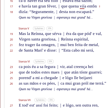
ca d' haver ela séu fillo
|
estava ena sazôn;
16
e havía tan gran féver,
|
que quena
vií
a entôn
17
†
dizía: “Seguramente,
|
desta non escapará.”
18
Quen na Virgen grorïosa
|
esperança mui grand' há...
Stanza V
Syllables
IPA
Mas la Reínna, que sérva
|
éra da que pód' e val,
19
Virgen santa grorïosa,
|
Reínna espirital,
20
fez trager ũa omagen,
|
mui ben feita de metal,
21
de Santa Marí' e disse:
|
“Esta cabo mi será,
22
Stanza VI
Syllables
IPA
ca pois éu a sa fegura
|
vir, atal creença hei
23
que de todos estes maes
|
que atán tóste guarrei;
24
porend' a mi a chegade
|
e lógo lle beijarei
25
as sas mãos e os pées,
|
ca mui gran pról me terrá.”
26
Quen na Virgen grorïosa
|
esperança mui grand' há...
Stanza VII
Syllables
IPA
E tod' est' assí foi feito;
|
e lógo, sen outra ren,
27