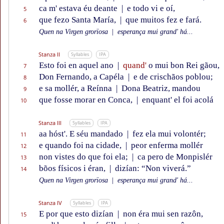
ca m' estava éu deante
|
e todo vi e oí,
5
que fezo Santa María,
|
que muitos fez e fará.
6
Quen na Virgen grorïosa
|
esperança mui grand' há...
Stanza II
Syllables
IPA
Esto foi en aquel ano
|
quand'
o mui bon Rei gãou,
7
Don Fernando, a Capéla
|
e de crischãos poblou;
8
e sa mollér, a Reínna
|
Dona Beatriz, mandou
9
que fosse morar en Conca,
|
enquant' el foi acolá
10
Stanza III
Syllables
IPA
aa hóst'. E séu mandado
|
fez ela mui volontér;
11
e quando foi na cidade,
|
peor enferma mollér
12
non vistes do que foi ela;
|
ca pero de Monpislér
13
bõos físicos i éran,
|
dizían: “Non viverá.”
14
Quen na Virgen grorïosa
|
esperança mui grand' há...
Stanza IV
Syllables
IPA
E por que esto dizían
|
non éra mui sen razôn,
15