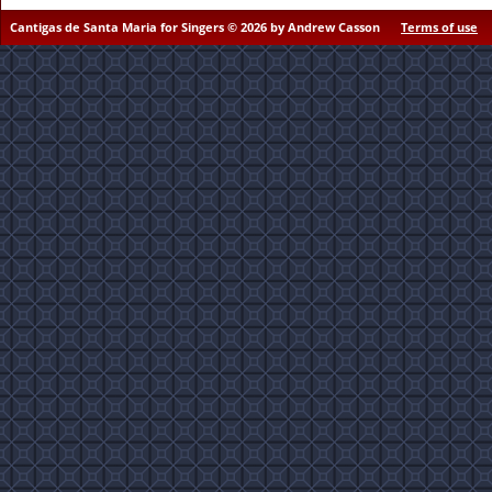
Cantigas de Santa Maria for Singers © 2026 by Andrew Casson
Terms of use