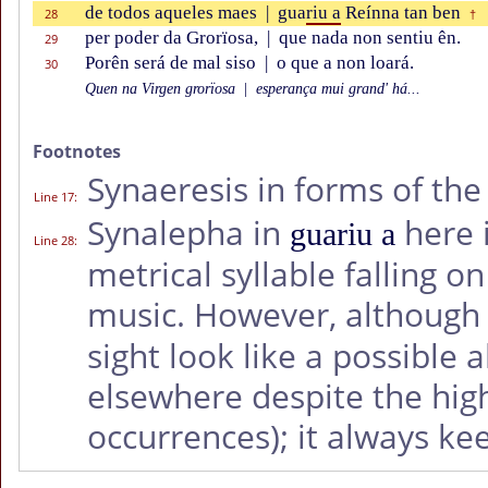
de todos aqueles maes
|
gua
riu a
Reínna tan ben
28
†
per poder da Grorïosa,
|
que nada non sentiu ên.
29
Porên será de mal siso
|
o que a non loará.
30
Quen na Virgen grorïosa
|
esperança mui grand' há...
Footnotes
Synaeresis in forms of th
Line 17
:
Synalepha in
here 
guariu a
Line 28
:
metrical syllable falling on
music. However, although 
sight look like a possible a
elsewhere despite the hig
occurrences); it always kee