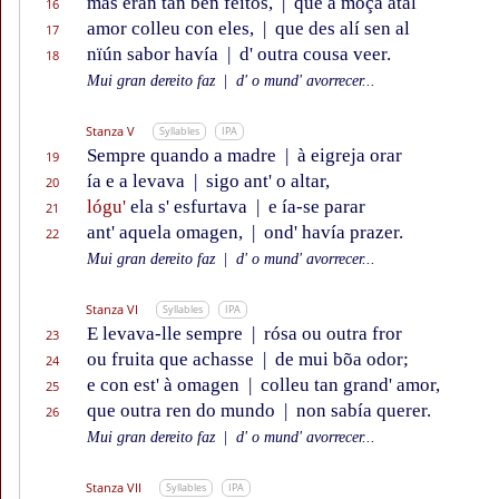
mas éran tan ben feitos,
|
que a moça atal
16
amor colleu con eles,
|
que des alí sen al
17
nïún sabor havía
|
d' outra cousa veer.
18
Mui gran dereito faz
|
d' o mund' avorrecer...
Stanza V
Syllables
IPA
Sempre quando a madre
|
à eigreja orar
19
ía e a levava
|
sigo ant' o altar,
20
lógu'
ela s' esfurtava
|
e ía-se parar
21
ant' aquela omagen,
|
ond' havía prazer.
22
Mui gran dereito faz
|
d' o mund' avorrecer...
Stanza VI
Syllables
IPA
E levava-lle sempre
|
rósa ou outra fror
23
ou fruita que achasse
|
de mui bõa odor;
24
e con est' à omagen
|
colleu tan grand' amor,
25
que outra ren do mundo
|
non sabía querer.
26
Mui gran dereito faz
|
d' o mund' avorrecer...
Stanza VII
Syllables
IPA