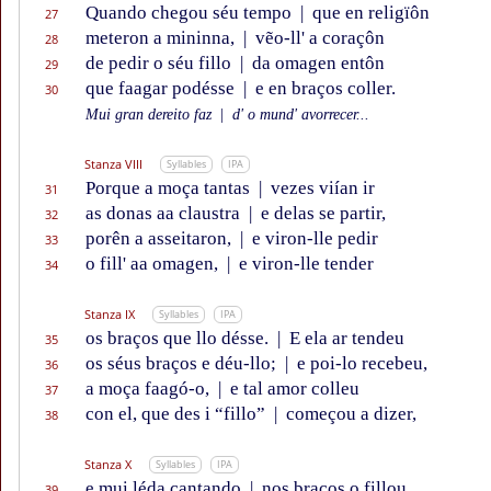
Quando chegou séu tempo
|
que en religïôn
27
meteron a mininna,
|
vẽo-ll' a coraçôn
28
de pedir o séu fillo
|
da omagen entôn
29
que faagar podésse
|
e en braços coller.
30
Mui gran dereito faz
|
d' o mund' avorrecer...
Stanza VIII
Syllables
IPA
Porque a moça tantas
|
vezes viían ir
31
as donas aa claustra
|
e delas se partir,
32
porên a asseitaron,
|
e viron-lle pedir
33
o fill' aa omagen,
|
e viron-lle tender
34
Stanza IX
Syllables
IPA
os braços que llo désse.
|
E ela ar tendeu
35
os séus braços e déu-llo;
|
e poi-lo recebeu,
36
a moça faagó-o,
|
e tal amor colleu
37
con el, que des i “fillo”
|
começou a dizer,
38
Stanza X
Syllables
IPA
e mui léda cantando
|
nos braços o fillou.
39