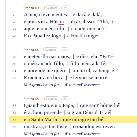
Stanza XIX
Syllables
IPA
A moça teve mentes
|
e dacá e dalá,
75
e pois vi
ü
a Hós
tïa
|
alçar, disso: “Ahá,
76
†
aquel é o méu fillo,
|
e dade-mio acá.”
77
E o Papa fez lógo
|
a Hóstïa trager
78
Stanza XX
Syllables
IPA
e meteu-lla nas mãos;
|
e diss' ela: “Est' é
79
o méu amado fillo,
|
fillo méu, a la fé;
80
e porende me quéro
|
ir con el, ca temp' é.”
81
E meteu-a na boca
|
e leixou-se morrer.
82
Mui gran dereito faz
|
d' o mund' avorrecer...
Stanza XXI
Syllables
IPA
Quand' esto viu o Papa,
|
que sant' hóme fïél
83
éra, loou porende
|
o gran Déus d' Irraél
84
e a Santa María
|
que miragre tan bél
85
mostrara, e tan tóste
|
o mandou escrever.
86
Mui gran dereito faz
|
d' o mund' avorrecer...