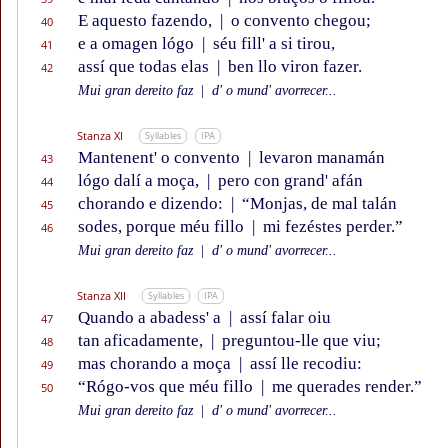
E aquesto fazendo,
|
o convento chegou;
40
e a omagen lógo
|
séu fill' a si tirou,
41
assí que todas elas
|
ben llo viron fazer.
42
Mui gran dereito faz
|
d' o mund' avorrecer...
Stanza XI
Syllables
IPA
Mantenent' o convento
|
levaron manamán
43
lógo dalí a moça,
|
pero con grand' afán
44
chorando e dizendo:
|
“Monjas, de mal talán
45
sodes, porque méu fillo
|
mi fezéstes perder.”
46
Mui gran dereito faz
|
d' o mund' avorrecer...
Stanza XII
Syllables
IPA
Quando a abadess' a
|
assí falar oiu
47
tan aficadamente,
|
preguntou-lle que viu;
48
mas chorando a moça
|
assí lle recodiu:
49
“Rógo-vos que méu fillo
|
me querades render.”
50
Mui gran dereito faz
|
d' o mund' avorrecer...