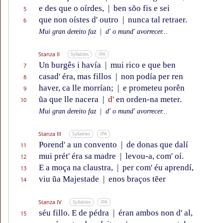
e des que o oírdes,
|
ben sõo fis e sei
5
que non oístes d' outro
|
nunca tal retraer.
6
Mui gran dereito faz
|
d' o mund' avorrecer...
Stanza II
Syllables
IPA
Un burgês i havía
|
mui rico e que ben
7
casad' éra, mas fillos
|
non podía per ren
8
haver, ca lle morrían;
|
e prometeu porên
9
ũa que lle nacera
|
d'
en orden-na meter.
10
Mui gran dereito faz
|
d' o mund' avorrecer...
Stanza III
Syllables
IPA
Porend' a un convento
|
de donas que dalí
11
mui prét' éra sa madre
|
levou-a, com' oí.
12
E a moça na claustra,
|
per com' éu aprendí,
13
viu ũa Majestade
|
enos braços tẽer
14
Stanza IV
Syllables
IPA
séu fillo. E de pédra
|
éran ambos non d' al,
15