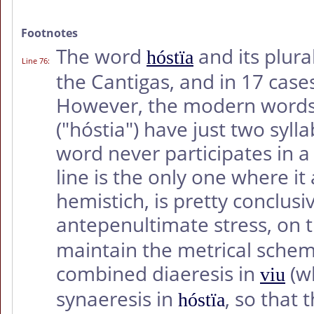
Footnotes
The word
and its plura
hóstïa
Line 76
:
the Cantigas, and in 17 cases 
However, the modern words i
("hóstia") have just two sylla
word never participates in a
line is the only one where i
hemistich, is pretty conclus
antepenultimate stress, on th
maintain the metrical scheme
combined diaeresis in
(w
viu
synaeresis in
, so that 
hóstïa