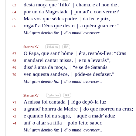
desta moça que ‘fillo’
|
chama, e al non diz,
63
por un da Magestade
|
pintad' e con verniz?
64
Mas vós que sédes padre
|
da lee e joíz,
65
rogad' a Déus que desto
|
a quéra guarecer.”
66
Mui gran dereito faz
|
d' o mund' avorrecer...
Stanza XVII
Syllables
IPA
O Papa, que sant' hóme
|
éra, respôs-lles: “Cras
67
mandarei cantar missa,
|
e tu a levarás”,
68
diss' à ama da moça,
|
“e se de Satanás
69
ven aquesta sandece,
|
póde-se desfazer.”
70
Mui gran dereito faz
|
d' o mund' avorrecer...
Stanza XVIII
Syllables
IPA
A missa foi cantada
|
lógo depó-la luz
71
a grand' honrra da Madre
|
do que morreu na cruz;
72
e quando foi na sagra,
|
aqué a madr' aduz
73
ant' o altar sa filla
|
polo feito saber.
74
Mui gran dereito faz
|
d' o mund' avorrecer...