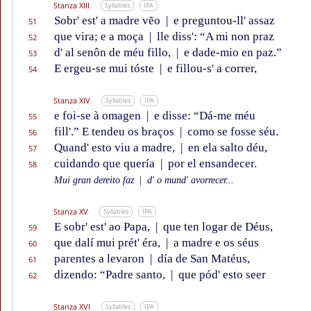
Stanza XIII
Syllables
IPA
Sobr' est' a madre vẽo
|
e preguntou-ll' assaz
51
que vira; e a moça
|
lle diss': “A mi non praz
52
d' al senôn de méu fillo,
|
e dade-mio en paz.”
53
E ergeu-se mui tóste
|
e fillou-s' a correr,
54
Stanza XIV
Syllables
IPA
e foi-se à omagen
|
e disse: “Dá-me méu
55
fill'.” E tendeu os braços
|
como se fosse séu.
56
Quand' esto viu a madre,
|
en ela salto déu,
57
cuidando que quería
|
por el ensandecer.
58
Mui gran dereito faz
|
d' o mund' avorrecer...
Stanza XV
Syllables
IPA
E sobr' est' ao Papa,
|
que ten logar de Déus,
59
que dalí mui prét' éra,
|
a madre e os séus
60
parentes a levaron
|
día de San Matéus,
61
dizendo: “Padre santo,
|
que pód' esto seer
62
Stanza XVI
Syllables
IPA