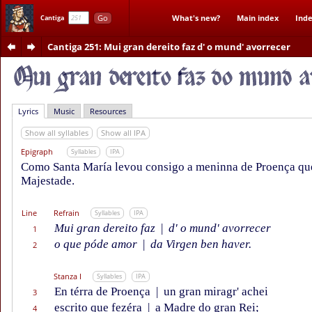
Go
What's new?
Main index
Inde
Cantiga
Cantiga 251
: Mui gran dereito faz d' o mund' avorrecer
Lyrics
Music
Resources
Show all syllables
Show all IPA
Epigraph
Syllables
IPA
Como Santa María levou consigo a meninna de Proença que 
Majestade.
Line
Refrain
Syllables
IPA
Mui gran dereito faz
|
d' o mund' avorrecer
1
o que póde amor
|
da Virgen ben haver.
2
Stanza I
Syllables
IPA
En térra de Proença
|
un gran miragr' achei
3
escrito que fezéra
|
a Madre do gran Rei;
4