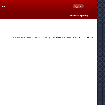
rces
Sign in
Standard spelling
Please read the notes on using the
texts
and the
IPA transcriptions