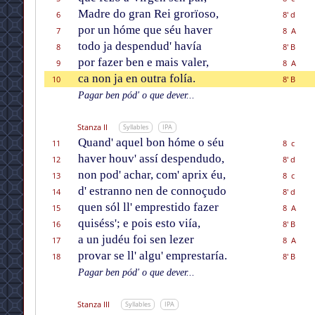
Madre do gran Rei grorïoso,
6
8' d
por un hóme que séu haver
7
8 A
todo ja despendud' havía
8
8' B
por fazer ben e mais valer,
9
8 A
ca non ja en outra folía.
10
8' B
Pagar ben pód' o que dever...
Stanza II
Syllables
IPA
Quand' aquel bon hóme o séu
11
8 c
haver houv' assí despendudo,
12
8' d
non pod' achar, com' aprix éu,
13
8 c
d' estranno nen de connoçudo
14
8' d
quen sól ll' emprestido fazer
15
8 A
quiséss'; e pois esto viía,
16
8' B
a un judéu foi sen lezer
17
8 A
provar se ll' algu' emprestaría.
18
8' B
Pagar ben pód' o que dever...
Stanza III
Syllables
IPA