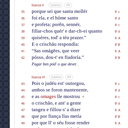
Stanza V
Syllables
IPA
porque sei que santa mollér
35
8 c
foi ela, e el hóme santo
36
8' d
e profeta; porên, sennér,
37
8 c
fillar-chos quér' e dar-ch-ei quanto
38
8' d
quiséres, tod' a téu prazer.”
39
8 A
E o crischão respondía:
40
8' B
“Sas omágẽes, que veer
41
8 A
pósso, dou-t' en fïadoría.”
42
8' B
Pagar ben pód' o que dever...
Stanza VI
Syllables
IPA
Pois o judéu est' outorgou,
43
8 c
ambos se foron mantenente,
44
8' d
e as
omages
lle mostrou
45
8 c
†
o crischão, e ant' a gente
46
8' d
tangeu e fillou-s' a dizer
47
8 A
que por fïança llas metía
48
8' B
por que ll' o séu fosse render
49
8 A