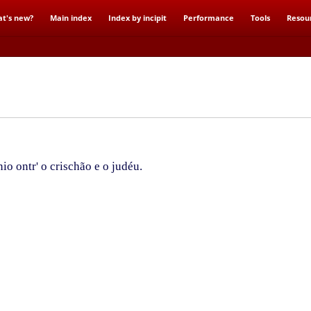
t's new?
Main index
Index by incipit
Performance
Tools
Resou
o ontr' o crischão e o judéu.