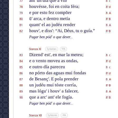
ant' un día que a vĩir
77
8 c
houvésse, foi en coita féra;
78
8' d
e por esto fez compõer
79
8 A
ũ' arca, e dentro metía
80
8' B
quant' el ao judéu render
81
8 A
houv', e diss': “Ai, Déus, tu o guía.”
82
8' B
Pagar ben pód' o que dever...
Stanza XI
Syllables
IPA
Dizend' est', en mar la meteu;
83
8 c
e o vento moveu as ondas,
84
8' d
e outro día pareceu
85
8 c
no pórto das aguas mui fondas
86
8' d
de Besanç'. E pola prender
87
8 A
un judéu mui tóste corría,
88
8' B
mas lógu' i houv' a falecer,
89
8 A
que a arc' ant' ele fogía.
90
8' B
Pagar ben pód' o que dever...
Stanza XII
Syllables
IPA