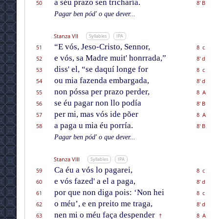
a séu prazo sen tricharía.
50
8' B
Pagar ben pód' o que dever...
Stanza VII
Syllables
IPA
“E vós, Jeso-Cristo, Sennor,
51
8 c
e vós, sa Madre muit' honrrada,”
52
8' d
diss' el, “se daquí longe for
53
8 c
ou mia fazenda embargada,
54
8' d
non póssa per prazo perder,
55
8 A
se éu pagar non llo podía
56
8' B
per mi, mas vós ide põer
57
8 A
a paga u mia éu porría.
58
8' B
Pagar ben pód' o que dever...
Stanza VIII
Syllables
IPA
Ca éu a vós lo pagarei,
59
8 c
e vós fazed' a el a paga,
60
8' d
por que non diga pois: ‘Non hei
61
8 c
o méu’, e en preito me traga,
62
8' d
nen
mi o
méu faça despender
63
8 A
†