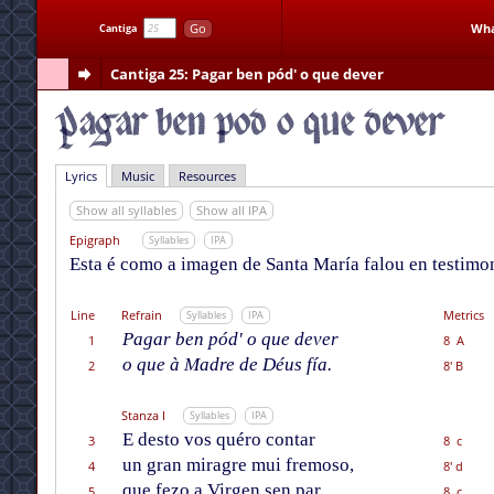
Go
Wha
Cantiga
Cantiga 25
: Pagar ben pód' o que dever
Lyrics
Music
Resources
Show all syllables
Show all IPA
Epigraph
Syllables
IPA
Esta é como a imagen de Santa María falou en testimoni
Line
Refrain
Metrics
Syllables
IPA
Pagar ben pód' o que dever
1
8 A
o que à Madre de Déus fía.
2
8' B
Stanza I
Syllables
IPA
E desto vos quéro contar
3
8 c
un gran miragre mui fremoso,
4
8' d
que fezo a Virgen sen par,
5
8 c