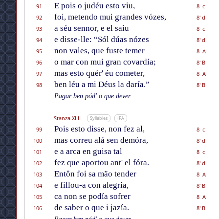
E pois o judéu esto viu,
91
8 c
foi, metendo mui grandes vózes,
92
8' d
a séu sennor, e el saiu
93
8 c
e disse-lle: “Sól dúas nózes
94
8' d
non vales, que fuste temer
95
8 A
o mar con mui gran covardía;
96
8' B
mas esto quér' éu cometer,
97
8 A
ben léu a mi Déus la daría.”
98
8' B
Pagar ben pód' o que dever...
Stanza XIII
Syllables
IPA
Pois esto disse, non fez al,
99
8 c
mas correu alá sen demóra,
100
8' d
e a arca en guisa tal
101
8 c
fez que aportou ant' el fóra.
102
8' d
Entôn foi sa mão tender
103
8 A
e fillou-a con alegría,
104
8' B
ca non se podía sofrer
105
8 A
de saber o que i jazía.
106
8' B