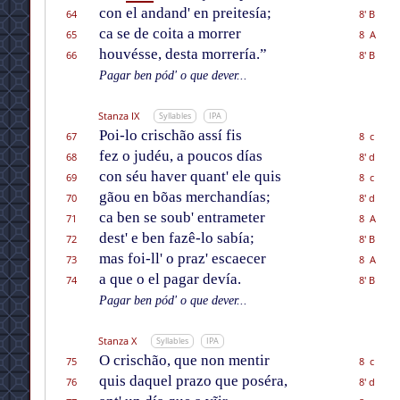
con el andand' en preitesía;
64
8' B
ca se de coita a morrer
65
8 A
houvésse, desta morrería.”
66
8' B
Pagar ben pód' o que dever...
Stanza IX
Syllables
IPA
Poi-lo crischão assí fis
67
8 c
fez o judéu, a poucos días
68
8' d
con séu haver quant' ele quis
69
8 c
gãou en bõas merchandías;
70
8' d
ca ben se soub' entrameter
71
8 A
dest' e ben fazê-lo sabía;
72
8' B
mas foi-ll' o praz' escaecer
73
8 A
a que o el pagar devía.
74
8' B
Pagar ben pód' o que dever...
Stanza X
Syllables
IPA
O crischão, que non mentir
75
8 c
quis daquel prazo que poséra,
76
8' d