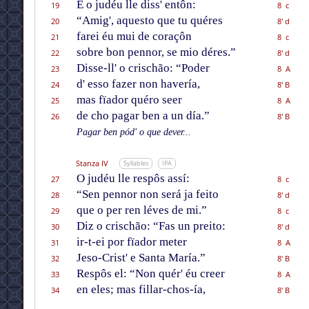
E o judéu lle diss' entôn:
19
8 c
“Amig', aquesto que tu quéres
20
8' d
farei éu mui de coraçôn
21
8 c
sobre bon pennor, se mio déres.”
22
8' d
Disse-ll' o crischão: “Poder
23
8 A
d' esso fazer non havería,
24
8' B
mas fïador quéro seer
25
8 A
de cho pagar ben a un día.”
26
8' B
Pagar ben pód' o que dever...
Stanza IV
Syllables
IPA
O judéu lle respôs assí:
27
8 c
“Sen pennor non será ja feito
28
8' d
que o per ren léves de mi.”
29
8 c
Diz o crischão: “Fas un preito:
30
8' d
ir-t-ei por fïador meter
31
8 A
Jeso-Crist' e Santa María.”
32
8' B
Respôs el: “Non quér' éu creer
33
8 A
en eles; mas fillar-chos-ía,
34
8' B