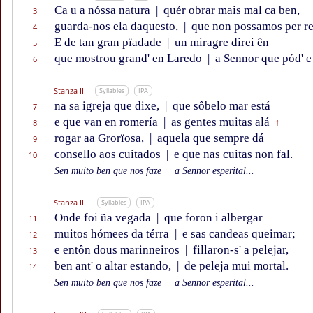
Ca u a nóssa natura
|
quér obrar mais mal ca ben,
3
guarda-nos ela daquesto,
|
que non possamos per re
4
E de tan gran pïadade
|
un miragre direi ên
5
que mostrou grand' en Laredo
|
a Sennor que pód' e
6
Stanza II
Syllables
IPA
na sa igreja que dixe,
|
que sôbelo mar está
7
e que van en romería
|
as gentes muitas alá
8
†
rogar aa Grorïosa,
|
aquela que sempre dá
9
consello aos cuitados
|
e que nas cuitas non fal.
10
Sen muito ben que nos faze
|
a Sennor esperital...
Stanza III
Syllables
IPA
Onde foi ũa vegada
|
que foron i albergar
11
muitos hómees da térra
|
e sas candeas queimar;
12
e entôn dous marinneiros
|
fillaron-s' a pelejar,
13
ben ant' o altar estando,
|
de peleja mui mortal.
14
Sen muito ben que nos faze
|
a Sennor esperital...