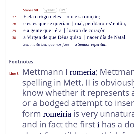
Stanza VII
Syllables
IPA
E ela o rógo deles
|
oiu e sa oraçôn;
27
e estes que se querían
|
mal, perdõaron-s' entôn,
28
e a gente que i éra
|
loaron de coraçôn
29
a Virgen de que Déus quiso
|
nacer día de Natal.
30
Sen muito ben que nos faze
|
a Sennor esperital...
Footnotes
Mettmann I
; Mettman
romeria
Line 8
:
spelling in Mett. II is obvious
know whether it represents a
or a bodged attempt to insert
form
is very unnatur
romeiria
and in fact the first
has a do
i