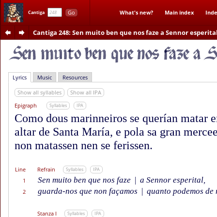
Go
What's new?
Main index
Inde
Cantiga
Cantiga 248
: Sen muito ben que nos faze a Sennor esperita
Lyrics
Music
Resources
Show all syllables
Show all IPA
Epigraph
Syllables
IPA
Como dous marinneiros se querían matar e
altar de Santa María, e pola sa gran merce
non matassen nen se ferissen.
Line
Refrain
Syllables
IPA
Sen muito ben que nos faze
|
a Sennor esperital,
1
guarda-nos que non façamos
|
quanto podemos de 
2
Stanza I
Syllables
IPA