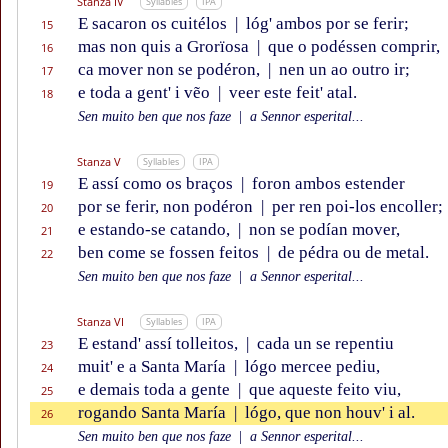
Stanza IV
Syllables
IPA
E sacaron os cuitélos
|
lóg' ambos por se ferir;
15
mas non quis a Grorïosa
|
que o podéssen comprir,
16
ca mover non se podéron,
|
nen un ao outro ir;
17
e toda a gent' i vẽo
|
veer este feit' atal.
18
Sen muito ben que nos faze
|
a Sennor esperital...
Stanza V
Syllables
IPA
E assí como os braços
|
foron ambos estender
19
por se ferir, non podéron
|
per ren poi-los encoller;
20
e estando-se catando,
|
non se podían mover,
21
ben come se fossen feitos
|
de pédra ou de metal.
22
Sen muito ben que nos faze
|
a Sennor esperital...
Stanza VI
Syllables
IPA
E estand' assí tolleitos,
|
cada un se repentiu
23
muit' e a Santa María
|
lógo mercee pediu,
24
e demais toda a gente
|
que aqueste feito viu,
25
rogando Santa María
|
lógo, que non houv' i al.
26
Sen muito ben que nos faze
|
a Sennor esperital...