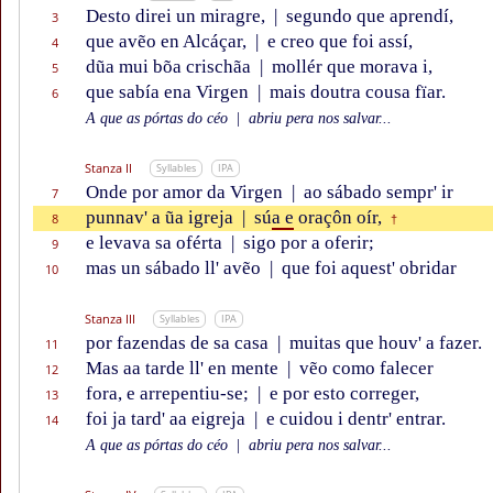
Desto direi un miragre,
|
segundo que aprendí,
3
que avẽo en Alcáçar,
|
e creo que foi assí,
4
dũa mui bõa crischãa
|
mollér que morava i,
5
que sabía ena Virgen
|
mais doutra cousa fïar.
6
A que as pórtas do céo
|
abriu pera nos salvar...
Stanza II
Syllables
IPA
Onde por amor da Virgen
|
ao sábado sempr' ir
7
punnav' a ũa igreja
|
sú
a e
oraçôn oír,
8
†
e levava sa oférta
|
sigo por a oferir;
9
mas un sábado ll' avẽo
|
que foi aquest' obridar
10
Stanza III
Syllables
IPA
por fazendas de sa casa
|
muitas que houv' a fazer.
11
Mas aa tarde ll' en mente
|
vẽo como falecer
12
fora, e arrepentiu-se;
|
e por esto correger,
13
foi ja tard' aa eigreja
|
e cuidou i dentr' entrar.
14
A que as pórtas do céo
|
abriu pera nos salvar...