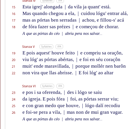
Stanza IV
Syllables
IPA
Esta igrej' alongada
|
da vila ja quant' está.
15
Mas quando chegou a ela,
|
cuidou lógu' entrar alá,
16
mas as pórtas ben serradas
|
achou, e fillou-s' acá
17
de fóra fazer sas prézes
|
e começou de chorar.
18
A que as pórtas do céo
|
abriu pera nos salvar...
Stanza V
Syllables
IPA
E pois aquest' houve feito
|
e compriu sa oraçôn,
19
viu lóg' as pórtas abértas,
|
e foi en séu coraçôn
20
muit' ende maravillada,
|
porque mollér nen barôn
21
non vira que llas abrisse.
|
E foi lóg' ao altar
22
Stanza VI
Syllables
IPA
e pos i sa oferenda,
|
des i lógo se saiu
23
da igreja. E pois fóra
|
foi, as pórtas serrar viu;
24
e con gran medo que houve,
|
lógo dalí recodiu
25
e foi-se pera a vila,
|
mas non de mui gran vagar.
26
A que as pórtas do céo
|
abriu pera nos salvar...