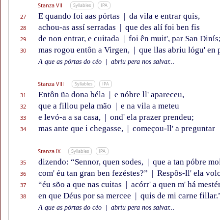
Stanza VII
Syllables
IPA
E quando foi aas pórtas
|
da vila e entrar quis,
27
achou-as assí serradas
|
que des alí foi ben fis
28
de non entrar, e cuitada
|
foi ên muit', par San Dinís
29
mas rogou entôn a Virgen,
|
que llas abriu lógu' en 
30
A que as pórtas do céo
|
abriu pera nos salvar...
Stanza VIII
Syllables
IPA
Entôn ũa dona béla
|
e nóbre ll' apareceu,
31
que a fillou pela mão
|
e na vila a meteu
32
e levó-a a sa casa,
|
ond' ela prazer prendeu;
33
mas ante que i chegasse,
|
começou-ll' a preguntar
34
Stanza IX
Syllables
IPA
dizendo: “Sennor, quen sodes,
|
que a tan póbre mol
35
com' éu tan gran ben fezéstes?”
|
Respôs-ll' ela vol
36
“éu sõo a que nas cuitas
|
acórr' a quen m' há mestér
37
en que Déus por sa mercee
|
quis de mi carne fillar.
38
A que as pórtas do céo
|
abriu pera nos salvar...