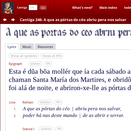
Go
What's new?
Main index
Inde
Cantiga
Cantiga 246
: A que as pórtas do céo abriu pera nos salvar
Lyrics
Music
Resources
Show all syllables
Show all IPA
Epigraph
Syllables
IPA
Esta é dũa bõa mollér que ía cada sábado a
chaman Santa María dos Martires, e obridô-
foi alá de noite, e abriron-xe-lle as pórtas d
Line
Refrain
Syllables
IPA
A que as pórtas do céo
|
abriu pera nos salvar,
1
poder há nas deste mundo
|
de as abrir e serrar.
2
Stanza I
Syllables
IPA