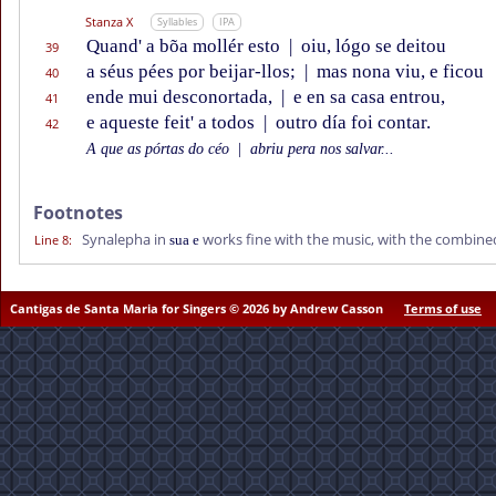
Stanza X
Syllables
IPA
Quand' a bõa mollér esto
|
oiu, lógo se deitou
39
a séus pées por beijar-llos;
|
mas nona viu, e ficou
40
ende mui desconortada,
|
e en sa casa entrou,
41
e aqueste feit' a todos
|
outro día foi contar.
42
A que as pórtas do céo
|
abriu pera nos salvar...
Footnotes
Synalepha in
works fine with the music, with the combined 
Line 8
:
sua e
Cantigas de Santa Maria for Singers © 2026 by Andrew Casson
Terms of use