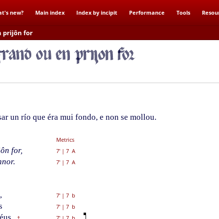
t's new?
Main index
Index by incipit
Performance
Tools
Resou
 prijôn for
ar un río que éra mui fondo, e non se mollou.
Metrics
ôn for,
7'
|
7 A
nor.
7'
|
7 A
,
7'
|
7 b
s
7'
|
7 b
éus,
7'
|
7 b
†