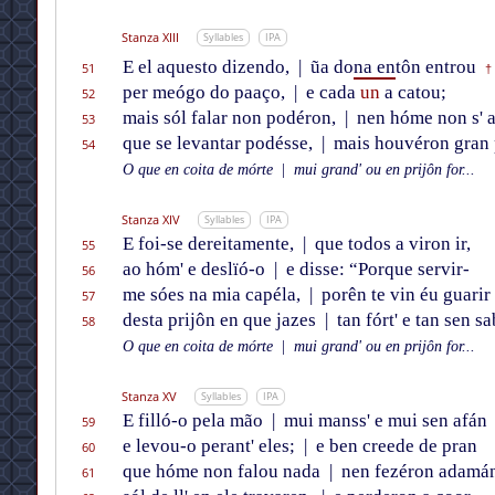
Stanza XIII
Syllables
IPA
E el aquesto dizendo,
|
ũa do
na en
tôn entrou
51
†
per meógo do paaço,
|
e cada
un
a catou;
52
mais sól falar non podéron,
|
nen hóme non s' 
53
que se levantar podésse,
|
mais houvéron gran 
54
O que en coita de mórte
|
mui grand' ou en prijôn for...
Stanza XIV
Syllables
IPA
E foi-se dereitamente,
|
que todos a viron ir,
55
ao hóm' e deslïó-o
|
e disse: “Porque servir-
56
me sóes na mia capéla,
|
porên te vin éu guarir
57
desta prijôn en que jazes
|
tan fórt' e tan sen sa
58
O que en coita de mórte
|
mui grand' ou en prijôn for...
Stanza XV
Syllables
IPA
E filló-o pela mão
|
mui manss' e mui sen afán
59
e levou-o perant' eles;
|
e ben creede de pran
60
que hóme non falou nada
|
nen fezéron adamá
61