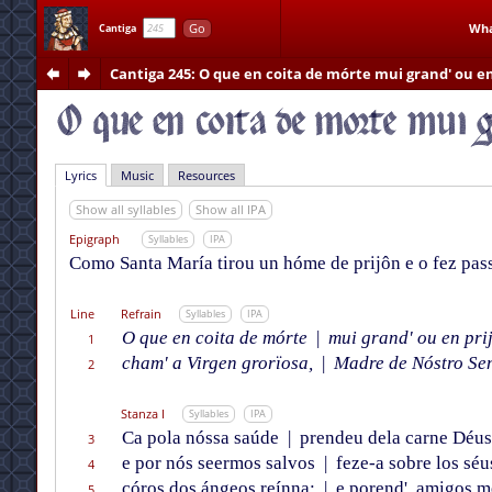
Go
Wha
Cantiga
Cantiga 245
: O que en coita de mórte mui grand' ou en
Lyrics
Music
Resources
Show all syllables
Show all IPA
Epigraph
Syllables
IPA
Como Santa María tirou un hóme de prijôn e o fez pass
Line
Refrain
Syllables
IPA
O que en coita de mórte
|
mui grand' ou en prij
1
cham' a Virgen grorïosa,
|
Madre de Nóstro Sen
2
Stanza I
Syllables
IPA
Ca pola nóssa saúde
|
prendeu dela carne Déus
3
e por nós seermos salvos
|
feze-a sobre los séu
4
córos dos án
geos
reínna;
|
e porend', amigos m
5