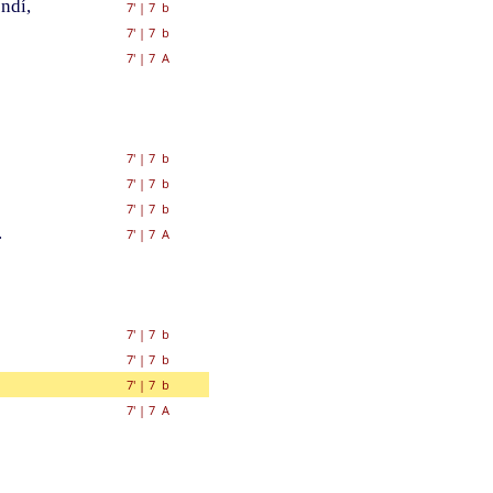
ndí,
7'
|
7 b
7'
|
7 b
7'
|
7 A
7'
|
7 b
7'
|
7 b
7'
|
7 b
.
7'
|
7 A
7'
|
7 b
7'
|
7 b
7'
|
7 b
7'
|
7 A