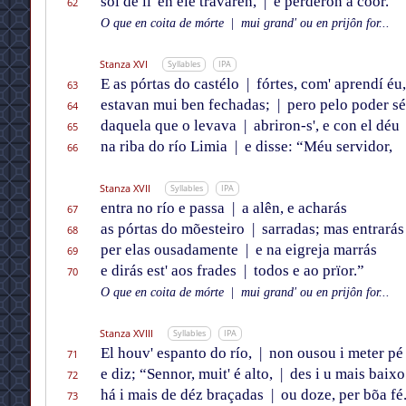
sól de ll' en ele travaren,
|
e perderon a coor.
62
O que en coita de mórte
|
mui grand' ou en prijôn for...
Stanza XVI
Syllables
IPA
E as pórtas do castélo
|
fórtes, com' aprendí éu,
63
estavan mui ben fechadas;
|
pero pelo poder s
64
daquela que o levava
|
abriron-s', e con el déu
65
na riba do río Limia
|
e disse: “Méu servidor,
66
Stanza XVII
Syllables
IPA
entra no río e passa
|
a alên, e acharás
67
as pórtas do mõesteiro
|
sarradas; mas entrarás
68
per elas ousadamente
|
e na eigreja marrás
69
e dirás est' aos frades
|
todos e ao prïor.”
70
O que en coita de mórte
|
mui grand' ou en prijôn for...
Stanza XVIII
Syllables
IPA
El houv' espanto do río,
|
non ousou i meter pé
71
e diz; “Sennor, muit' é alto,
|
des i u mais baixo
72
há i mais de déz braçadas
|
ou doze, per bõa fé
73