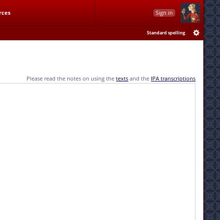
rces
Sign in
Standard spelling
Please read the notes on using the
texts
and the
IPA transcriptions