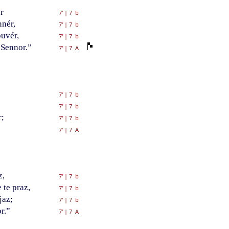
r
7'
|
7 b
nnér,
7'
|
7 b
ouvér,
7'
|
7 b
 Sennor.”
7'
|
7 A
7'
|
7 b
7'
|
7 b
r;
7'
|
7 b
7'
|
7 A
z,
7'
|
7 b
 te praz,
7'
|
7 b
jaz;
7'
|
7 b
or.”
7'
|
7 A