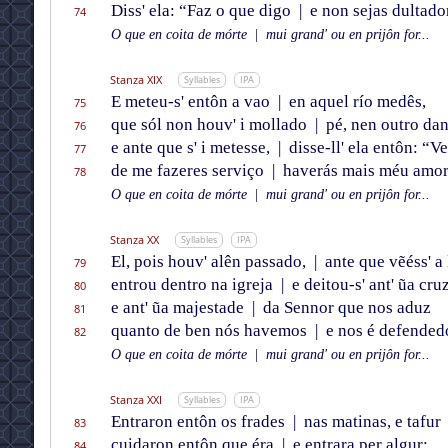
Diss' ela: “Faz o que digo
|
e non sejas dultado
74
O que en coita de mórte
|
mui grand' ou en prijôn for...
Stanza XIX
Syllables
IPA
E meteu-s' entôn a vao
|
en aquel río medês,
75
que sól non houv' i mollado
|
pé, nen outro dan
76
e ante que s' i metesse,
|
disse-ll' ela entôn: “Ve
77
de me fazeres serviço
|
haverás mais méu amor
78
O que en coita de mórte
|
mui grand' ou en prijôn for...
Stanza XX
Syllables
IPA
El, pois houv' alên passado,
|
ante que vẽéss' a 
79
entrou dentro na igreja
|
e deitou-s' ant' ũa cru
80
e ant' ũa majestade
|
da Sennor que nos aduz
81
quanto de ben nós havemos
|
e nos é defendedo
82
O que en coita de mórte
|
mui grand' ou en prijôn for...
Stanza XXI
Syllables
IPA
Entraron entôn os frades
|
nas matinas, e tafur
83
cuidaron entôn que éra
|
e entrara per algur;
84