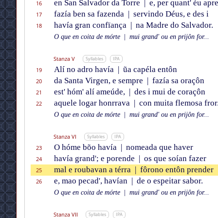
en San Salvador da Torre
|
e, per quant' éu apre
16
fazía ben sa fazenda
|
servindo Déus, e des i
17
havía gran confïança
|
na Madre do Salvador.
18
O que en coita de mórte
|
mui grand' ou en prijôn for...
Stanza V
Syllables
IPA
Alí no adro havía
|
ũa capéla entôn
19
da Santa Virgen, e sempre
|
fazía sa oraçôn
20
est' hóm' alí ameúde,
|
des i mui de coraçôn
21
aquele logar honrrava
|
con muita flemosa fror
22
O que en coita de mórte
|
mui grand' ou en prijôn for...
Stanza VI
Syllables
IPA
O hóme bõo havía
|
nomeada que haver
23
havía grand'; e porende
|
os que soían fazer
24
mal e roubavan a térra
|
fôrono entôn prender
25
e, mao pecad', havían
|
de o espeitar sabor.
26
O que en coita de mórte
|
mui grand' ou en prijôn for...
Stanza VII
Syllables
IPA