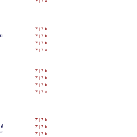
7'
|
7 A
7'
|
7 b
éu
7'
|
7 b
7'
|
7 b
7'
|
7 A
7'
|
7 b
7'
|
7 b
7'
|
7 b
7'
|
7 A
7'
|
7 b
 é
7'
|
7 b
.”
7'
|
7 b