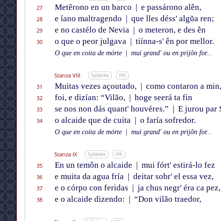
Metêrono en un barco
|
e passárono alên,
27
e íano maltragendo
|
que lles déss' algũa ren;
28
e no castélo de Nevia
|
o meteron, e des ên
29
o que o peor julgava
|
tiínna-s' ên por mellor.
30
O que en coita de mórte
|
mui grand' ou en prijôn for...
Stanza VIII
Syllables
IPA
Muitas vezes açoutado,
|
como contaron a min
31
foi, e dizían: “Vilão,
|
hoge seerá ta fin
32
se nos non dás quant' houvéres.”
|
E jurou par 
33
o alcaide que de cuita
|
o faría sofredor.
34
O que en coita de mórte
|
mui grand' ou en prijôn for...
Stanza IX
Syllables
IPA
En un temôn o alcaide
|
mui fórt' estirá-lo fez
35
e muita da agua fría
|
deitar sobr' el essa vez,
36
e o córpo con feridas
|
ja chus negr' éra ca pez,
37
e o alcaide dizendo:
|
“Don vilão traedor,
38