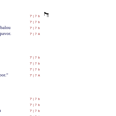
7'
|
7 b
7'
|
7 b
abalou
7'
|
7 b
pavor.
7'
|
7 A
7'
|
7 b
7'
|
7 b
7'
|
7 b
bor.”
7'
|
7 A
7'
|
7 b
7'
|
7 b
n
7'
|
7 b