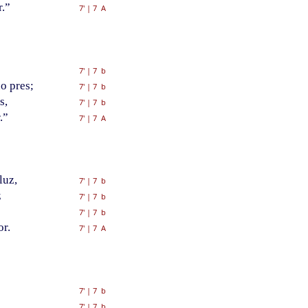
r.”
7'
|
7 A
7'
|
7 b
o pres;
7'
|
7 b
s,
7'
|
7 b
.”
7'
|
7 A
luz,
7'
|
7 b
z
7'
|
7 b
7'
|
7 b
r.
7'
|
7 A
7'
|
7 b
7'
|
7 b