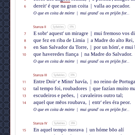
dereit' é que na gran coita
|
valla ao pecador.
6
O que en coita de mórte
|
mui grand' ou en prijôn for...
Stanza II
Syllables
IPA
E sobr' aquest' un miragre
|
mui fremoso vos di
7
que fez en riba de Limia
|
a Madre do alto Rei,
8
en San Salvador da Torre,
|
por un hóm', e mui 
9
que haveredes fïança
|
na Madre do Salvador.
10
O que en coita de mórte
|
mui grand' ou en prijôn for...
Stanza III
Syllables
IPA
Entre Doir' e Minn' havía,
|
no reino de Portuga
11
tal tempo foi, roubadores
|
que fazían muito ma
12
escudeiros e peões,
|
cavaleiros outro tal;
13
aquel que mẽos roubava,
|
entr' eles éra peor.
14
O que en coita de mórte
|
mui grand' ou en prijôn for...
Stanza IV
Syllables
IPA
En aquel tempo morava
|
un hóme bõo alí
15