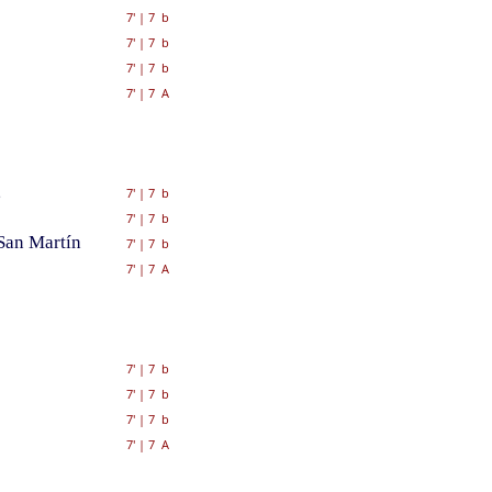
7'
|
7 b
7'
|
7 b
7'
|
7 b
7'
|
7 A
,
7'
|
7 b
7'
|
7 b
San Martín
7'
|
7 b
7'
|
7 A
7'
|
7 b
7'
|
7 b
7'
|
7 b
7'
|
7 A