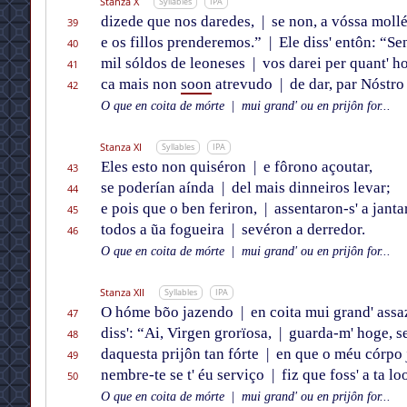
Stanza X
Syllables
IPA
dizede que nos daredes,
|
se non, a vóssa mollé
39
e os fillos prenderemos.”
|
Ele diss' entôn: “Se
40
mil sóldos de leoneses
|
vos darei per quant' h
41
ca mais non
soon
atrevudo
|
de dar, par Nóstro
42
O que en coita de mórte
|
mui grand' ou en prijôn for...
Stanza XI
Syllables
IPA
Eles esto non quiséron
|
e fôrono açoutar,
43
se poderían aínda
|
del mais dinneiros levar;
44
e pois que o ben feriron,
|
assentaron-s' a janta
45
todos a ũa fogueira
|
sevéron a derredor.
46
O que en coita de mórte
|
mui grand' ou en prijôn for...
Stanza XII
Syllables
IPA
O hóme bõo jazendo
|
en coita mui grand' assa
47
diss': “Ai, Virgen grorïosa,
|
guarda-m' hoge, se
48
daquesta prijôn tan fórte
|
en que o méu córpo 
49
nembre-te se t' éu serviço
|
fiz que foss' a ta lo
50
O que en coita de mórte
|
mui grand' ou en prijôn for...