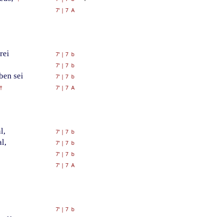
7'
|
7 A
rei
7'
|
7 b
7'
|
7 b
ben sei
7'
|
7 b
7'
|
7 A
†
l,
7'
|
7 b
l,
7'
|
7 b
7'
|
7 b
7'
|
7 A
7'
|
7 b