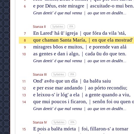
e por Déus, este miragre
|
ascuitade-o mui ben.
6
Gran dereit' é que mal venna
|
ao que ten en desdên...
Stanza II
Syllables
IPA
En Lared' há ũ' igreja
|
que fóra da vila 'stá,
7
que chaman Santa María,
|
en que ela mostrad'
8
miragres bõos e muitos,
|
e porende van alá
9
as gentes e dan i algo,
|
cada ũu do que ten.
10
Gran dereit' é que mal venna
|
ao que ten en desdên...
Stanza III
Syllables
IPA
Ond' avẽo que un día
|
ũa balẽa saiu
11
e per esse mar andando
|
ao pórto recondiu;
12
e leixou-s' ir lóg' a ela
|
a gente quando a viu,
13
que mui poucos i ficaron,
|
senôn foi ou quen 
14
Gran dereit' é que mal venna
|
ao que ten en desdên...
Stanza IV
Syllables
IPA
E pois a balẽa mórta
|
foi, fillaron-s' a tornar
15