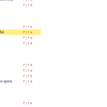
7'
|
7 A
7'
|
7 b
 há
7'
|
7 b
7'
|
7 b
7'
|
7 A
7'
|
7 b
7'
|
7 b
7'
|
7 b
ou quen.
7'
|
7 A
7'
|
7 b