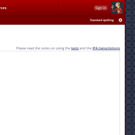
rces
Sign in
Standard spelling
Please read the notes on using the
texts
and the
IPA transcriptions