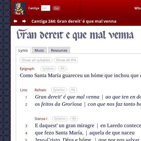
Go
Wha
Cantiga
Cantiga 244
: Gran dereit' é que mal venna
Lyrics
Music
Resources
Show all syllables
Show all IPA
Epigraph
Syllables
IPA
Como Santa María guareceu un hóme que inchou que cui
Line
Refrain
Syllables
IPA
Gran dereit' é que mal venna
|
ao que ten en d
1
os feitos da Grorïosa
|
con que nos faz tanto b
2
Stanza I
Syllables
IPA
E daquest' un gran miragre
|
en Laredo contece
3
que fezo Santa María,
|
aquela de que naceu
4
Jeso-Cristo, Déus e hóme,
|
que por nos salvar
5