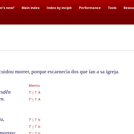
t's new?
Main index
Index by incipit
Performance
Tools
Resou
dou morrer, porque escarnecía dos que ían a sa igreja.
Metrics
esdên
7'
|
7 A
en.
7'
|
7 A
u,
7'
|
7 b
7'
|
7 b
 morreu;
7'
|
7 b