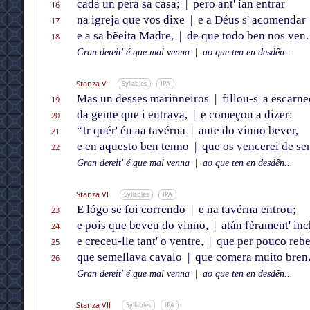
cada un pera sa casa;
|
pero ant' ían entrar
16
na igreja que vos dixe
|
e a Déus s' acomendar
17
e a sa bẽeita Madre,
|
de que todo ben nos ven.
18
Gran dereit' é que mal venna
|
ao que ten en desdên...
Stanza V
Syllables
IPA
Mas un desses marinneiros
|
fillou-s' a escarne
19
da gente que i entrava,
|
e começou a dizer:
20
“Ir quér' éu aa tavérna
|
ante do vinno bever,
21
e en aquesto ben tenno
|
que os vencerei de se
22
Gran dereit' é que mal venna
|
ao que ten en desdên...
Stanza VI
Syllables
IPA
E lógo se foi correndo
|
e na tavérna entrou;
23
e pois que beveu do vinno,
|
atán fèrament' in
24
e creceu-lle tant' o ventre,
|
que per pouco rebe
25
que semellava cavalo
|
que comera muito bren
26
Gran dereit' é que mal venna
|
ao que ten en desdên...
Stanza VII
Syllables
IPA