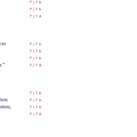
7'
|
7 b
7'
|
7 b
7'
|
7 A
cer
7'
|
7 b
7'
|
7 b
7'
|
7 b
n.”
7'
|
7 A
7'
|
7 b
chou
7'
|
7 b
ntou,
7'
|
7 b
.
7'
|
7 A