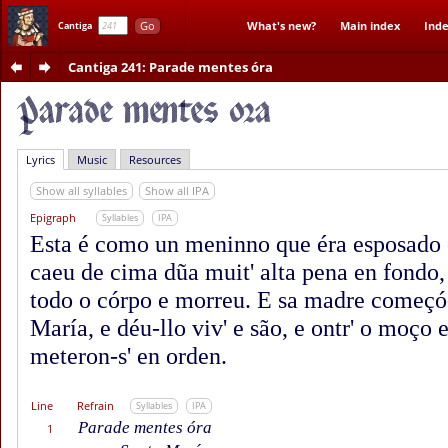
Go
What's new?
Main index
Inde
Cantiga
Cantiga 241
: Parade mentes óra
Lyrics
Music
Resources
Show all syllables
Show all IPA
Epigraph
Syllables
IPA
Esta é como un meninno que éra esposado
caeu de cima dũa muit' alta pena en fondo,
todo o córpo e morreu. E sa madre começó-
María, e déu-llo viv' e são, e ontr' o moço 
meteron-s' en orden.
Line
Refrain
Syllables
IPA
Parade mentes óra
1