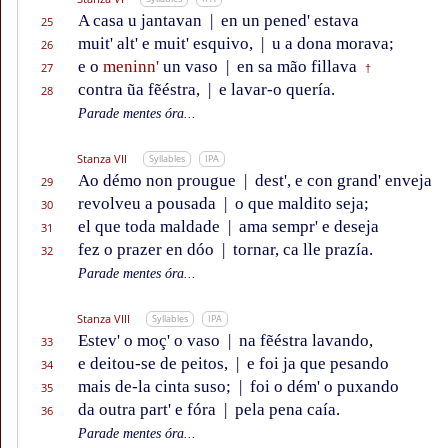
A casa u jantavan
|
en un pened' estava
25
muit' alt' e muit' esquivo,
|
u a dona morava;
26
e o
meninn'
un vaso
|
en sa mão fillava
27
†
contra ũa fẽéstra,
|
e lavar-o quería.
28
Parade mentes óra...
Stanza VII
Syllables
IPA
Ao démo non prougue
|
dest', e con grand' enveja
29
revolveu a pousada
|
o que maldito seja;
30
el que toda maldade
|
ama sempr' e deseja
31
fez o prazer en dóo
|
tornar, ca lle prazía.
32
Parade mentes óra...
Stanza VIII
Syllables
IPA
Estev' o moç' o vaso
|
na fẽéstra lavando,
33
e deitou-se de peitos,
|
e foi ja que pesando
34
mais de-la cinta suso;
|
foi o dém' o puxando
35
da outra part' e fóra
|
pela pena caía.
36
Parade mentes óra...