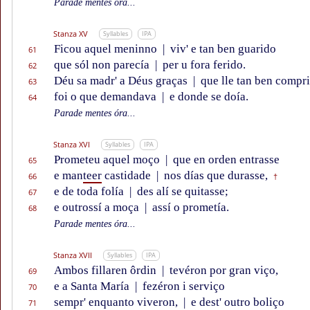
Parade mentes óra...
Stanza XV
Syllables
IPA
Ficou aquel meninno
|
viv' e tan ben guarido
61
que sól non parecía
|
per u fora ferido.
62
Déu sa madr' a Déus graças
|
que lle tan ben compr
63
foi o que demandava
|
e donde se doía.
64
Parade mentes óra...
Stanza XVI
Syllables
IPA
Prometeu aquel moço
|
que en orden entrasse
65
e man
teer
castidade
|
nos días que durasse,
66
†
e de toda folía
|
des alí se quitasse;
67
e outrossí a moça
|
assí o prometía.
68
Parade mentes óra...
Stanza XVII
Syllables
IPA
Ambos fillaren ôrdin
|
tevéron por gran viço,
69
e a Santa María
|
fezéron i serviço
70
sempr' enquanto viveron,
|
e dest' outro boliço
71