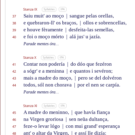
Stanza IX
Syllables
IPA
Saiu muit' ao moço
|
sangue pelas orellas,
37
e quebraron-ll' os braços,
|
ollos e sobrencellas,
38
e houve fèramente
|
desfeita-las semellas,
39
e foi o moço mórto
|
alá jus' u jazía.
40
Parade mentes óra...
Stanza X
Syllables
IPA
Contar non podería
|
do dóo que fezéron
41
a sógr' e a meninna
|
e quantos i sevéron;
42
mais a madre do moço,
|
pero se del dolvéron
43
todos, sól non chorava
|
por el nen se carpía.
44
Parade mentes óra...
Stanza XI
Syllables
IPA
A madre do meninno,
|
que havía fïança
45
na Virgen grorïosa
|
sen neũa dultança,
46
feze-o levar lógo
|
con mui grand' esperança
47
ant' o altar da Virgen,
|
e assí lle dizía:
48