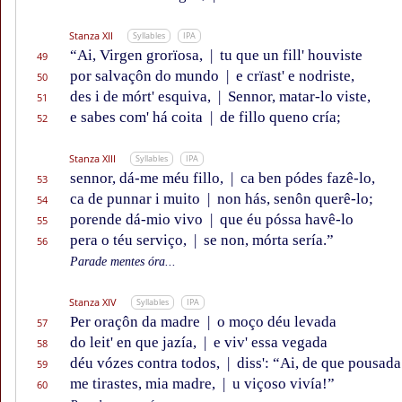
Stanza XII
Syllables
IPA
“Ai, Virgen grorïosa,
|
tu que un fill' houviste
49
por salvaçôn do mundo
|
e crïast' e nodriste,
50
des i de mórt' esquiva,
|
Sennor, matar-lo viste,
51
e sabes com' há coita
|
de fillo queno cría;
52
Stanza XIII
Syllables
IPA
sennor, dá-me méu fillo,
|
ca ben pódes fazê-lo,
53
ca de punnar i muito
|
non hás, senôn querê-lo;
54
porende dá-mio vivo
|
que éu póssa havê-lo
55
pera o téu serviço,
|
se non, mórta sería.”
56
Parade mentes óra...
Stanza XIV
Syllables
IPA
Per oraçôn da madre
|
o moço déu levada
57
do leit' en que jazía,
|
e viv' essa vegada
58
déu vózes contra todos,
|
diss': “Ai, de que pousada
59
me tirastes, mia madre,
|
u viçoso vivía!”
60