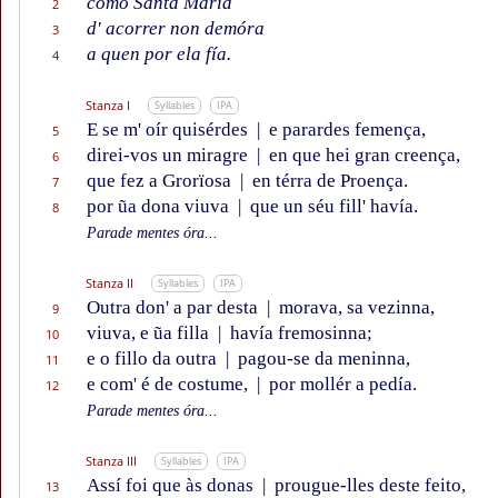
como Santa María
2
d' acorrer non demóra
3
a quen por ela fía.
4
Stanza I
Syllables
IPA
E se m' oír quisérdes
|
e parardes femença,
5
direi-vos un miragre
|
en que hei gran creença,
6
que fez a Grorïosa
|
en térra de Proença.
7
por ũa dona viuva
|
que un séu fill' havía.
8
Parade mentes óra...
Stanza II
Syllables
IPA
Outra don' a par desta
|
morava, sa vezinna,
9
viuva, e ũa filla
|
havía fremosinna;
10
e o fillo da outra
|
pagou-se da meninna,
11
e com' é de costume,
|
por mollér a pedía.
12
Parade mentes óra...
Stanza III
Syllables
IPA
Assí foi que às donas
|
prougue-lles deste feito,
13