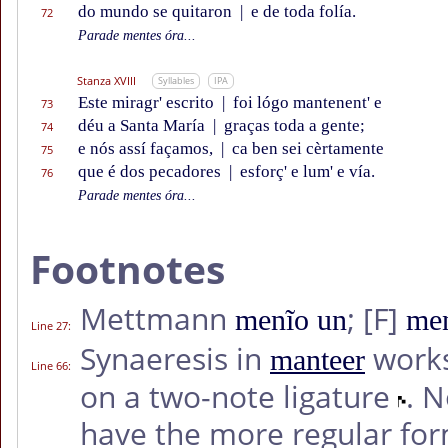
do mundo se quitaron
|
e de toda folía.
72
Parade mentes óra...
Stanza XVIII
Syllables
IPA
Este miragr' escrito
|
foi lógo mantenent' e
73
déu a Santa María
|
graças toda a gente;
74
e nós assí façamos,
|
ca ben sei cèrtamente
75
que é dos pecadores
|
esforç' e lum' e vía.
76
Parade mentes óra...
Footnotes
Mettmann
;
[F]
menĩo un
me
Line 27
:
Synaeresis in
works
manteer
Line 66
:
on a two-note ligature
. 
have the more regular fo