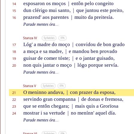
esposaron os moços
|
entôn pelo congeito
14
dun clérigo mui santo,
|
que juntou este preito,
15
prazend' aos parentes
|
muito da preitesía.
16
Parade mentes óra...
Stanza IV
Syllables
IPA
Lóg' a madre do moço
|
convidou de bon grado
17
a moça e sa madre,
|
e mandou ben provado
18
guisar de comer tóste;
|
e o jantar guisado,
19
non quis jantar o moço
|
lógo porque servía.
20
Parade mentes óra...
Stanza V
Syllables
IPA
O meninno andava,
|
con prazer da esposa,
21
servindo gran companna
|
de donas e fremosa,
22
que se entôn chegara;
|
mais quis a Grorïosa
23
mostrar i sa vertude
|
no menínn' aquel día.
24
Parade mentes óra...
Stanza VI
Syllables
IPA