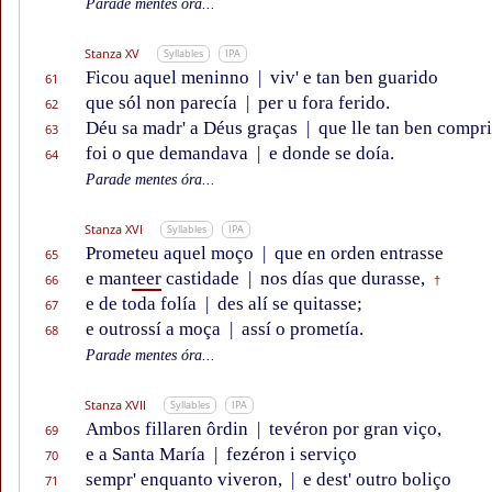
Parade mentes óra...
Stanza XV
Syllables
IPA
Ficou aquel meninno
|
viv' e tan ben guarido
61
que sól non parecía
|
per u fora ferido.
62
Déu sa madr' a Déus graças
|
que lle tan ben compr
63
foi o que demandava
|
e donde se doía.
64
Parade mentes óra...
Stanza XVI
Syllables
IPA
Prometeu aquel moço
|
que en orden entrasse
65
e man
teer
castidade
|
nos días que durasse,
66
†
e de toda folía
|
des alí se quitasse;
67
e outrossí a moça
|
assí o prometía.
68
Parade mentes óra...
Stanza XVII
Syllables
IPA
Ambos fillaren ôrdin
|
tevéron por gran viço,
69
e a Santa María
|
fezéron i serviço
70
sempr' enquanto viveron,
|
e dest' outro boliço
71