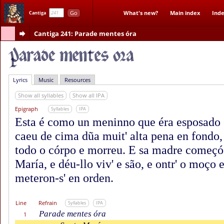
Go
What's new?
Main index
Inde
Cantiga
Cantiga 241
: Parade mentes óra
Lyrics
Music
Resources
Show all syllables
Show all IPA
Epigraph
Syllables
IPA
Esta é como un meninno que éra esposado
caeu de cima dũa muit' alta pena en fondo,
todo o córpo e morreu. E sa madre começó-
María, e déu-llo viv' e são, e ontr' o moço 
meteron-s' en orden.
Line
Refrain
Syllables
IPA
Parade mentes óra
1