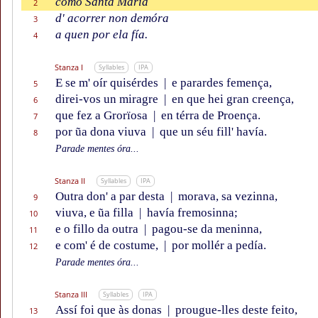
como Santa María
2
d' acorrer non demóra
3
a quen por ela fía.
4
Stanza I
Syllables
IPA
E se m' oír quisérdes
|
e parardes femença,
5
direi-vos un miragre
|
en que hei gran creença,
6
que fez a Grorïosa
|
en térra de Proença.
7
por ũa dona viuva
|
que un séu fill' havía.
8
Parade mentes óra...
Stanza II
Syllables
IPA
Outra don' a par desta
|
morava, sa vezinna,
9
viuva, e ũa filla
|
havía fremosinna;
10
e o fillo da outra
|
pagou-se da meninna,
11
e com' é de costume,
|
por mollér a pedía.
12
Parade mentes óra...
Stanza III
Syllables
IPA
Assí foi que às donas
|
prougue-lles deste feito,
13