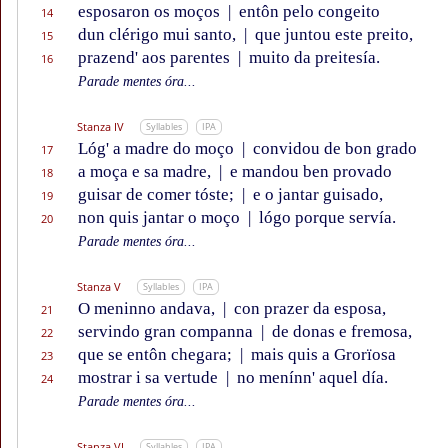
esposaron os moços
|
entôn pelo congeito
14
dun clérigo mui santo,
|
que juntou este preito,
15
prazend' aos parentes
|
muito da preitesía.
16
Parade mentes óra...
Stanza IV
Syllables
IPA
Lóg' a madre do moço
|
convidou de bon grado
17
a moça e sa madre,
|
e mandou ben provado
18
guisar de comer tóste;
|
e o jantar guisado,
19
non quis jantar o moço
|
lógo porque servía.
20
Parade mentes óra...
Stanza V
Syllables
IPA
O meninno andava,
|
con prazer da esposa,
21
servindo gran companna
|
de donas e fremosa,
22
que se entôn chegara;
|
mais quis a Grorïosa
23
mostrar i sa vertude
|
no menínn' aquel día.
24
Parade mentes óra...
Stanza VI
Syllables
IPA