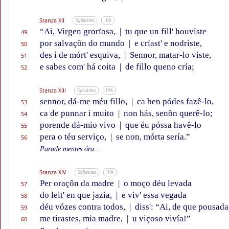
Stanza XII
Syllables
IPA
“Ai, Virgen grorïosa,
|
tu que un fill' houviste
49
por salvaçôn do mundo
|
e crïast' e nodriste,
50
des i de mórt' esquiva,
|
Sennor, matar-lo viste,
51
e sabes com' há coita
|
de fillo queno cría;
52
Stanza XIII
Syllables
IPA
sennor, dá-me méu fillo,
|
ca ben pódes fazê-lo,
53
ca de punnar i muito
|
non hás, senôn querê-lo;
54
porende dá-mio vivo
|
que éu póssa havê-lo
55
pera o téu serviço,
|
se non, mórta sería.”
56
Parade mentes óra...
Stanza XIV
Syllables
IPA
Per oraçôn da madre
|
o moço déu levada
57
do leit' en que jazía,
|
e viv' essa vegada
58
déu vózes contra todos,
|
diss': “Ai, de que pousada
59
me tirastes, mia madre,
|
u viçoso vivía!”
60