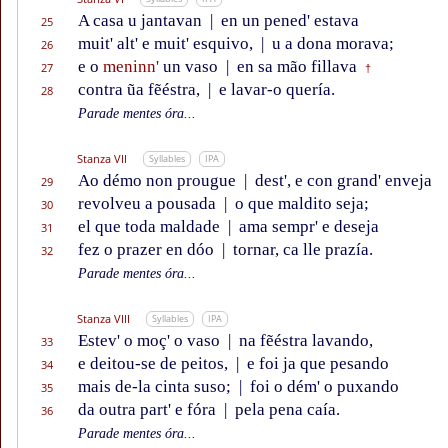
A casa u jantavan
|
en un pened' estava
25
muit' alt' e muit' esquivo,
|
u a dona morava;
26
e o
meninn'
un vaso
|
en sa mão fillava
27
†
contra ũa fẽéstra,
|
e lavar-o quería.
28
Parade mentes óra...
Stanza VII
Syllables
IPA
Ao démo non prougue
|
dest', e con grand' enveja
29
revolveu a pousada
|
o que maldito seja;
30
el que toda maldade
|
ama sempr' e deseja
31
fez o prazer en dóo
|
tornar, ca lle prazía.
32
Parade mentes óra...
Stanza VIII
Syllables
IPA
Estev' o moç' o vaso
|
na fẽéstra lavando,
33
e deitou-se de peitos,
|
e foi ja que pesando
34
mais de-la cinta suso;
|
foi o dém' o puxando
35
da outra part' e fóra
|
pela pena caía.
36
Parade mentes óra...