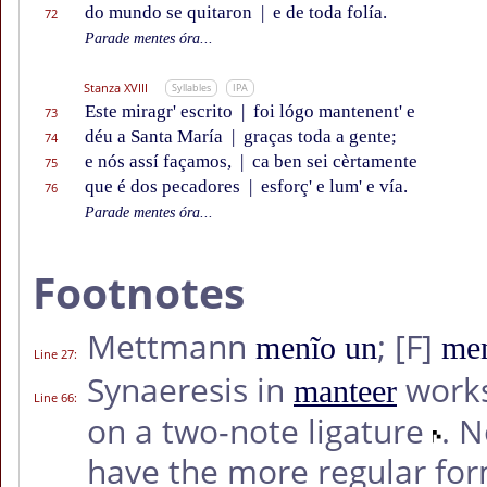
do mundo se quitaron
|
e de toda folía.
72
Parade mentes óra...
Stanza XVIII
Syllables
IPA
Este miragr' escrito
|
foi lógo mantenent' e
73
déu a Santa María
|
graças toda a gente;
74
e nós assí façamos,
|
ca ben sei cèrtamente
75
que é dos pecadores
|
esforç' e lum' e vía.
76
Parade mentes óra...
Footnotes
Mettmann
;
[F]
menĩo un
me
Line 27
:
Synaeresis in
works
manteer
Line 66
:
on a two-note ligature
. 
have the more regular fo