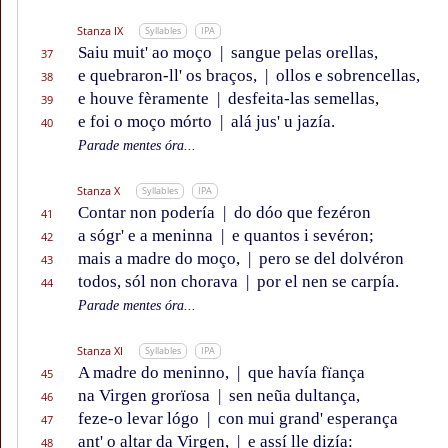
Stanza IX
Syllables
IPA
Saiu muit' ao moço
|
sangue pelas orellas,
37
e quebraron-ll' os braços,
|
ollos e sobrencellas,
38
e houve fèramente
|
desfeita-las semellas,
39
e foi o moço mórto
|
alá jus' u jazía.
40
Parade mentes óra...
Stanza X
Syllables
IPA
Contar non podería
|
do dóo que fezéron
41
a sógr' e a meninna
|
e quantos i sevéron;
42
mais a madre do moço,
|
pero se del dolvéron
43
todos, sól non chorava
|
por el nen se carpía.
44
Parade mentes óra...
Stanza XI
Syllables
IPA
A madre do meninno,
|
que havía fïança
45
na Virgen grorïosa
|
sen neũa dultança,
46
feze-o levar lógo
|
con mui grand' esperança
47
ant' o altar da Virgen,
|
e assí lle dizía:
48