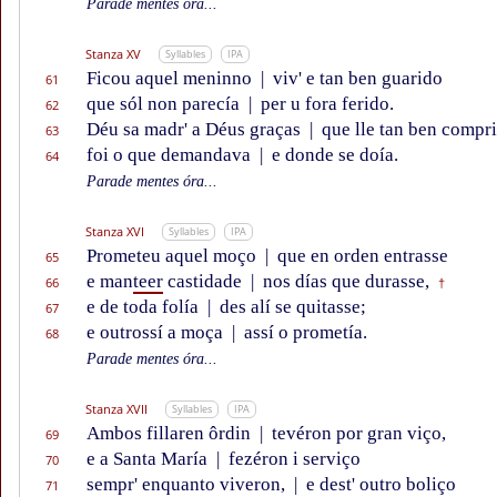
Parade mentes óra...
Stanza XV
Syllables
IPA
Ficou aquel meninno
|
viv' e tan ben guarido
61
que sól non parecía
|
per u fora ferido.
62
Déu sa madr' a Déus graças
|
que lle tan ben compr
63
foi o que demandava
|
e donde se doía.
64
Parade mentes óra...
Stanza XVI
Syllables
IPA
Prometeu aquel moço
|
que en orden entrasse
65
e man
teer
castidade
|
nos días que durasse,
66
†
e de toda folía
|
des alí se quitasse;
67
e outrossí a moça
|
assí o prometía.
68
Parade mentes óra...
Stanza XVII
Syllables
IPA
Ambos fillaren ôrdin
|
tevéron por gran viço,
69
e a Santa María
|
fezéron i serviço
70
sempr' enquanto viveron,
|
e dest' outro boliço
71