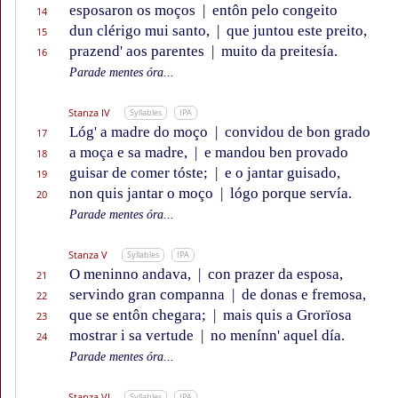
esposaron os moços
|
entôn pelo congeito
14
dun clérigo mui santo,
|
que juntou este preito,
15
prazend' aos parentes
|
muito da preitesía.
16
Parade mentes óra...
Stanza IV
Syllables
IPA
Lóg' a madre do moço
|
convidou de bon grado
17
a moça e sa madre,
|
e mandou ben provado
18
guisar de comer tóste;
|
e o jantar guisado,
19
non quis jantar o moço
|
lógo porque servía.
20
Parade mentes óra...
Stanza V
Syllables
IPA
O meninno andava,
|
con prazer da esposa,
21
servindo gran companna
|
de donas e fremosa,
22
que se entôn chegara;
|
mais quis a Grorïosa
23
mostrar i sa vertude
|
no menínn' aquel día.
24
Parade mentes óra...
Stanza VI
Syllables
IPA