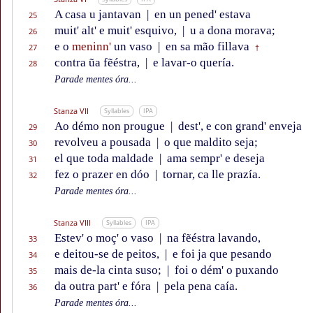
A casa u jantavan
|
en un pened' estava
25
muit' alt' e muit' esquivo,
|
u a dona morava;
26
e o
meninn'
un vaso
|
en sa mão fillava
27
†
contra ũa fẽéstra,
|
e lavar-o quería.
28
Parade mentes óra...
Stanza VII
Syllables
IPA
Ao démo non prougue
|
dest', e con grand' enveja
29
revolveu a pousada
|
o que maldito seja;
30
el que toda maldade
|
ama sempr' e deseja
31
fez o prazer en dóo
|
tornar, ca lle prazía.
32
Parade mentes óra...
Stanza VIII
Syllables
IPA
Estev' o moç' o vaso
|
na fẽéstra lavando,
33
e deitou-se de peitos,
|
e foi ja que pesando
34
mais de-la cinta suso;
|
foi o dém' o puxando
35
da outra part' e fóra
|
pela pena caía.
36
Parade mentes óra...