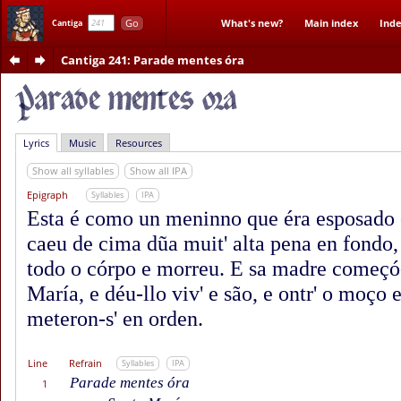
Go
What's new?
Main index
Inde
Cantiga
Cantiga 241
: Parade mentes óra
Lyrics
Music
Resources
Show all syllables
Show all IPA
Epigraph
Syllables
IPA
Esta é como un meninno que éra esposado
caeu de cima dũa muit' alta pena en fondo,
todo o córpo e morreu. E sa madre começó-
María, e déu-llo viv' e são, e ontr' o moço 
meteron-s' en orden.
Line
Refrain
Syllables
IPA
Parade mentes óra
1