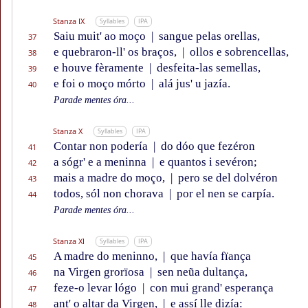
Stanza IX
Syllables
IPA
Saiu muit' ao moço
|
sangue pelas orellas,
37
e quebraron-ll' os braços,
|
ollos e sobrencellas,
38
e houve fèramente
|
desfeita-las semellas,
39
e foi o moço mórto
|
alá jus' u jazía.
40
Parade mentes óra...
Stanza X
Syllables
IPA
Contar non podería
|
do dóo que fezéron
41
a sógr' e a meninna
|
e quantos i sevéron;
42
mais a madre do moço,
|
pero se del dolvéron
43
todos, sól non chorava
|
por el nen se carpía.
44
Parade mentes óra...
Stanza XI
Syllables
IPA
A madre do meninno,
|
que havía fïança
45
na Virgen grorïosa
|
sen neũa dultança,
46
feze-o levar lógo
|
con mui grand' esperança
47
ant' o altar da Virgen,
|
e assí lle dizía:
48