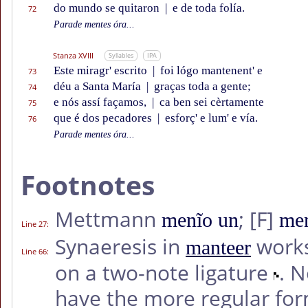
do mundo se quitaron
|
e de toda folía.
72
Parade mentes óra...
Stanza XVIII
Syllables
IPA
Este miragr' escrito
|
foi lógo mantenent' e
73
déu a Santa María
|
graças toda a gente;
74
e nós assí façamos,
|
ca ben sei cèrtamente
75
que é dos pecadores
|
esforç' e lum' e vía.
76
Parade mentes óra...
Footnotes
Mettmann
;
[F]
menĩo un
me
Line 27
:
Synaeresis in
works
manteer
Line 66
:
on a two-note ligature
. 
have the more regular fo