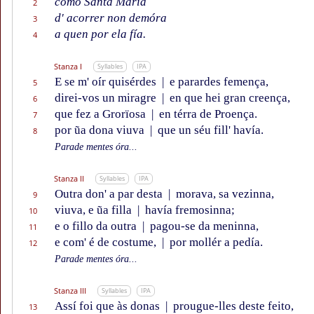
como Santa María
2
d' acorrer non demóra
3
a quen por ela fía.
4
Stanza I
Syllables
IPA
E se m' oír quisérdes
|
e parardes femença,
5
direi-vos un miragre
|
en que hei gran creença,
6
que fez a Grorïosa
|
en térra de Proença.
7
por ũa dona viuva
|
que un séu fill' havía.
8
Parade mentes óra...
Stanza II
Syllables
IPA
Outra don' a par desta
|
morava, sa vezinna,
9
viuva, e ũa filla
|
havía fremosinna;
10
e o fillo da outra
|
pagou-se da meninna,
11
e com' é de costume,
|
por mollér a pedía.
12
Parade mentes óra...
Stanza III
Syllables
IPA
Assí foi que às donas
|
prougue-lles deste feito,
13