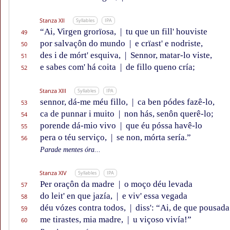
Stanza XII
Syllables
IPA
“Ai, Virgen grorïosa,
|
tu que un fill' houviste
49
por salvaçôn do mundo
|
e crïast' e nodriste,
50
des i de mórt' esquiva,
|
Sennor, matar-lo viste,
51
e sabes com' há coita
|
de fillo queno cría;
52
Stanza XIII
Syllables
IPA
sennor, dá-me méu fillo,
|
ca ben pódes fazê-lo,
53
ca de punnar i muito
|
non hás, senôn querê-lo;
54
porende dá-mio vivo
|
que éu póssa havê-lo
55
pera o téu serviço,
|
se non, mórta sería.”
56
Parade mentes óra...
Stanza XIV
Syllables
IPA
Per oraçôn da madre
|
o moço déu levada
57
do leit' en que jazía,
|
e viv' essa vegada
58
déu vózes contra todos,
|
diss': “Ai, de que pousada
59
me tirastes, mia madre,
|
u viçoso vivía!”
60