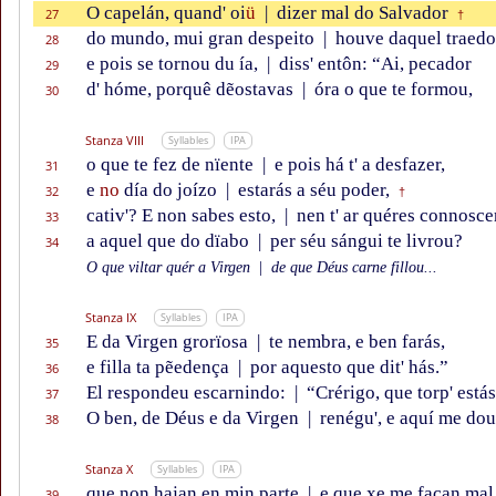
O capelán, quand' oi
ü
|
dizer mal do Salvador
27
†
do mundo, mui gran despeito
|
houve daquel traedo
28
e pois se tornou du ía,
|
diss' entôn: “Ai, pecador
29
d' hóme, porquê dẽostavas
|
óra o que te formou,
30
Stanza VIII
Syllables
IPA
o que te fez de nïente
|
e pois há t' a desfazer,
31
e
no
día do joízo
|
estarás a séu poder,
32
†
cativ'? E non sabes esto,
|
nen t' ar quéres connosce
33
a aquel que do dïabo
|
per séu sángui te livrou?
34
O que viltar quér a Virgen
|
de que Déus carne fillou...
Stanza IX
Syllables
IPA
E da Virgen grorïosa
|
te nembra, e ben farás,
35
e filla ta pẽedença
|
por aquesto que dit' hás.”
36
El respondeu escarnindo:
|
“Crérigo, que torp' estás
37
O ben, de Déus e da Virgen
|
renégu', e aquí me dou
38
Stanza X
Syllables
IPA
que non hajan en min parte
|
e que xe me façan mal
39