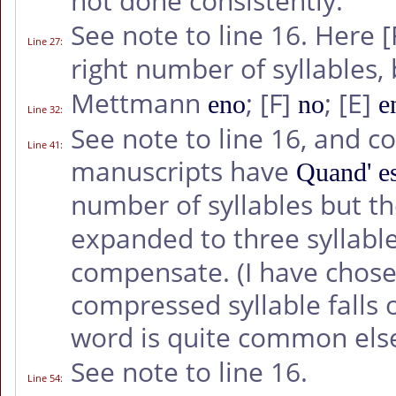
not done consistently.
See note to line 16. Here
[
Line 27
:
right number of syllables, 
Mettmann
;
[F]
;
[E]
eno
no
e
Line 32
:
See note to line 16, and c
Line 41
:
manuscripts have
Quand' es
number of syllables but t
expanded to three syllable
compensate. (I have chose
compressed syllable falls o
word is quite common els
See note to line 16.
Line 54
: