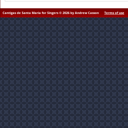
Cantigas de Santa Maria for Singers © 2026 by Andrew Casson
Terms of use