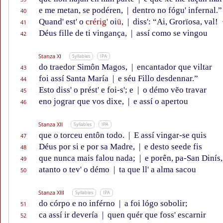
e me metan, se podéren,
|
dentro no fógu' infernal.”
40
Quand' est' o
crérig'
oi
ü
,
|
diss': “Ai, Grorïosa, val!
41
Déus fille de ti vingança,
|
assí como se vingou
42
Stanza XI
Syllables
IPA
do traedor Simôn Magos,
|
encantador que viltar
43
foi assí Santa María
|
e séu Fillo desdennar.”
44
Esto diss' o prést' e foi-s'; e
|
o démo vẽo travar
45
eno jograr que vos dixe,
|
e assí o apertou
46
Stanza XII
Syllables
IPA
que o torceu entôn todo.
|
E assí vingar-se quis
47
Déus por si e por sa Madre,
|
e desto seede fis
48
que nunca mais falou nada;
|
e porên, pa-San Dinís,
49
atanto o tev' o démo
|
ta que ll' a alma sacou
50
Stanza XIII
Syllables
IPA
do córpo e no inférno
|
a foi lógo sobolir;
51
ca assí ir devería
|
quen quér que foss' escarnir
52