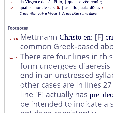
da Virgen e do séu Fillo,
|
que nos vẽo remĩir;
53
qual sennor ele servi
ü
,
|
assí llo gualardõou.
54
†
O que viltar quér a Virgen
|
de que Déus carne fillou...
Footnotes
Mettmann
;
[F]
Christo en
cr
Line 8
:
common Greek-based abb
There are four lines in thi
Line 16
:
form undergoes diaeresis i
end in an unstressed sylla
other cases are in lines 27 
line
[F]
actually has
prende
be intended to indicate a s