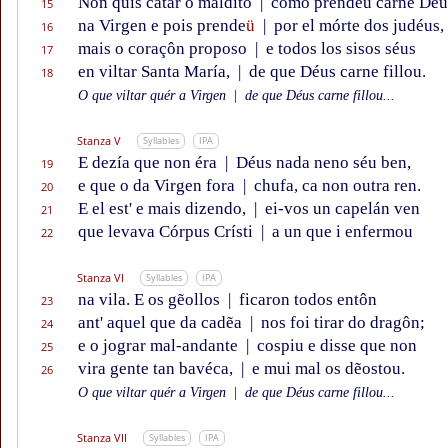
Non quis catar o maldito
|
como prendeu carne Déu
15
na Virgen e pois prende
ü
|
por el mórte dos judéus,
16
mais o coraçôn proposo
|
e todos los sisos séus
17
en viltar Santa María,
|
de que Déus carne fillou.
18
O que viltar quér a Virgen
|
de que Déus carne fillou...
Stanza V
Syllables
IPA
E dezía que non éra
|
Déus nada neno séu ben,
19
e que o da Virgen fora
|
chufa, ca non outra ren.
20
E el est' e mais dizendo,
|
ei-vos un capelán ven
21
que levava Córpus Crísti
|
a un que i enfermou
22
Stanza VI
Syllables
IPA
na vila. E os gẽollos
|
ficaron todos entôn
23
ant' aquel que da cadẽa
|
nos foi tirar do dragôn;
24
e o jograr mal-andante
|
cospiu e disse que non
25
vira gente tan bavéca,
|
e mui mal os dẽostou.
26
O que viltar quér a Virgen
|
de que Déus carne fillou...
Stanza VII
Syllables
IPA