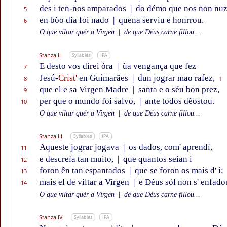
des i ten-nos amparados
|
do démo que nos non nuz
5
en bõo día foi nado
|
quena serviu e honrrou.
6
O que viltar quér a Virgen
|
de que Déus carne fillou...
Stanza II
Syllables
IPA
E desto vos direi óra
|
ũa vengança que fez
7
Jesú-
Crist'
en Guimarães
|
dun jograr mao rafez,
8
†
que el e sa Virgen Madre
|
santa e o séu bon prez,
9
per que o mundo foi salvo,
|
ante todos dẽostou.
10
O que viltar quér a Virgen
|
de que Déus carne fillou...
Stanza III
Syllables
IPA
Aqueste jograr jogava
|
os dados, com' aprendí,
11
e descreía tan muito,
|
que quantos seían i
12
foron ên tan espantados
|
que se foron os mais d' i;
13
mais el de viltar a Virgen
|
e Déus sól non s' enfado
14
O que viltar quér a Virgen
|
de que Déus carne fillou...
Stanza IV
Syllables
IPA