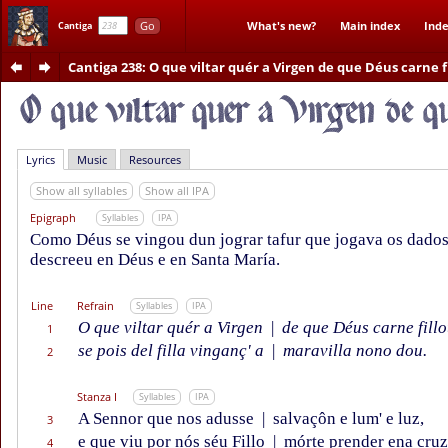
Go
What's new?
Main index
Inde
Cantiga
Cantiga 238
: O que viltar quér a Virgen de que Déus carne f
Lyrics
Music
Resources
Show all syllables
Show all IPA
Epigraph
Syllables
IPA
Como Déus se vingou dun jograr tafur que jogava os dados
descreeu en Déus e en Santa María.
Line
Refrain
Syllables
IPA
O que viltar quér a Virgen
|
de que Déus carne fillo
1
se pois del filla vinganç' a
|
maravilla nono dou.
2
Stanza I
Syllables
IPA
A Sennor que nos adusse
|
salvaçôn e lum' e luz,
3
e que viu por nós séu Fillo
|
mórte prender ena cruz
4