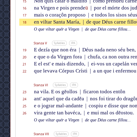
Non quis catar o maldito
|
como prendeu carne
15
na Virgen e pois prende
ü
|
por el mórte dos jud
16
mais o coraçôn proposo
|
e todos los sisos séu
17
en viltar Santa María,
|
de que Déus carne fillo
18
O que viltar quér a Virgen
|
de que Déus carne fillou...
Stanza V
Syllables
IPA
E dezía que non éra
|
Déus nada neno séu ben,
19
e que o da Virgen fora
|
chufa, ca non outra ren
20
E el est' e mais dizendo,
|
ei-vos un capelán ve
21
que levava Córpus Crísti
|
a un que i enfermou
22
Stanza VI
Syllables
IPA
na vila. E os gẽollos
|
ficaron todos entôn
23
ant' aquel que da cadẽa
|
nos foi tirar do dragô
24
e o jograr mal-andante
|
cospiu e disse que no
25
vira gente tan bavéca,
|
e mui mal os dẽostou.
26
O que viltar quér a Virgen
|
de que Déus carne fillou...
Stanza VII
Syllables
IPA