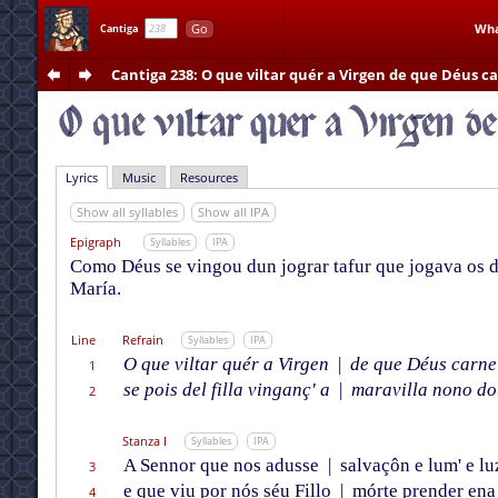
Go
Wha
Cantiga
Cantiga 238
: O que viltar quér a Virgen de que Déus ca
Lyrics
Music
Resources
Show all syllables
Show all IPA
Epigraph
Syllables
IPA
Como Déus se vingou dun jograr tafur que jogava os d
María.
Line
Refrain
Syllables
IPA
O que viltar quér a Virgen
|
de que Déus carne 
1
se pois del filla vinganç' a
|
maravilla nono do
2
Stanza I
Syllables
IPA
A Sennor que nos adusse
|
salvaçôn e lum' e lu
3
e que viu por nós séu Fillo
|
mórte prender ena 
4