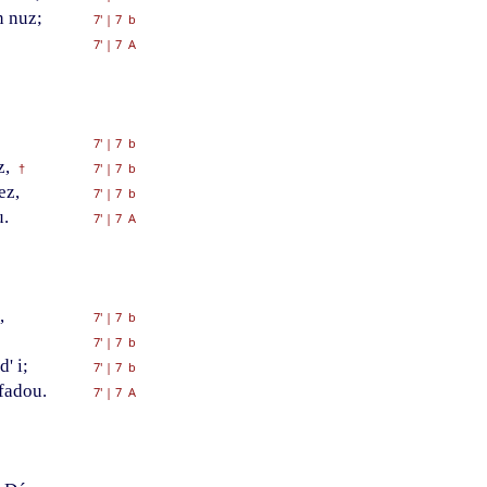
 nuz;
7'
|
7 b
7'
|
7 A
7'
|
7 b
z,
7'
|
7 b
†
ez,
7'
|
7 b
u.
7'
|
7 A
,
7'
|
7 b
7'
|
7 b
' i;
7'
|
7 b
fadou.
7'
|
7 A