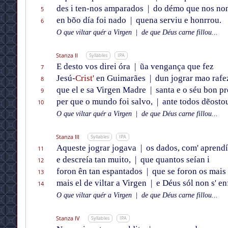
des i ten-nos amparados
|
do démo que nos non
5
en bõo día foi nado
|
quena serviu e honrrou.
6
O que viltar quér a Virgen
|
de que Déus carne fillou...
Stanza II
Syllables
IPA
E desto vos direi óra
|
ũa vengança que fez
7
Jesú-
Crist'
en Guimarães
|
dun jograr mao rafe
8
que el e sa Virgen Madre
|
santa e o séu bon pr
9
per que o mundo foi salvo,
|
ante todos dẽosto
10
O que viltar quér a Virgen
|
de que Déus carne fillou...
Stanza III
Syllables
IPA
Aqueste jograr jogava
|
os dados, com' aprendí
11
e descreía tan muito,
|
que quantos seían i
12
foron ên tan espantados
|
que se foron os mais d
13
mais el de viltar a Virgen
|
e Déus sól non s' en
14
O que viltar quér a Virgen
|
de que Déus carne fillou...
Stanza IV
Syllables
IPA