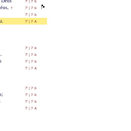
 Déus
7'
|
7 b
éus,
7'
|
7 b
†
s
7'
|
7 b
u.
7'
|
7 A
7'
|
7 b
.
7'
|
7 b
n
7'
|
7 b
7'
|
7 A
7'
|
7 b
n;
7'
|
7 b
n
7'
|
7 b
7'
|
7 A