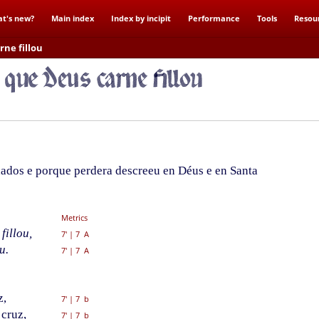
t's new?
Main index
Index by incipit
Performance
Tools
Resou
rne fillou
ados e porque perdera descreeu en Déus e en Santa
Metrics
fillou,
7'
|
7 A
u.
7'
|
7 A
z,
7'
|
7 b
cruz,
7'
|
7 b