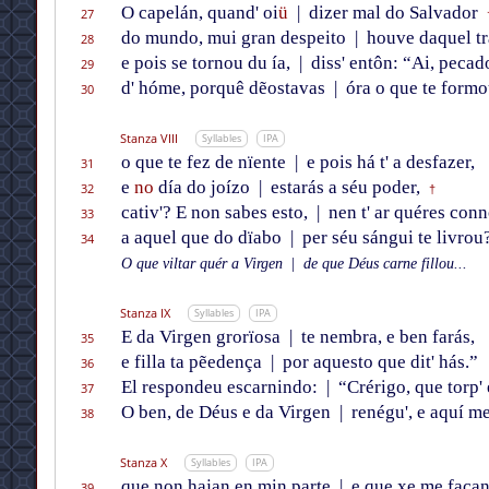
O capelán, quand' oi
ü
|
dizer mal do Salvador
27
do mundo, mui gran despeito
|
houve daquel tr
28
e pois se tornou du ía,
|
diss' entôn: “Ai, pecad
29
d' hóme, porquê dẽostavas
|
óra o que te formo
30
Stanza VIII
Syllables
IPA
o que te fez de nïente
|
e pois há t' a desfazer,
31
e
no
día do joízo
|
estarás a séu poder,
32
†
cativ'? E non sabes esto,
|
nen t' ar quéres con
33
a aquel que do dïabo
|
per séu sángui te livrou
34
O que viltar quér a Virgen
|
de que Déus carne fillou...
Stanza IX
Syllables
IPA
E da Virgen grorïosa
|
te nembra, e ben farás,
35
e filla ta pẽedença
|
por aquesto que dit' hás.”
36
El respondeu escarnindo:
|
“Crérigo, que torp' 
37
O ben, de Déus e da Virgen
|
renégu', e aquí m
38
Stanza X
Syllables
IPA
que non hajan en min parte
|
e que xe me façan
39