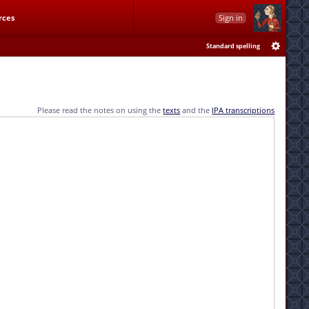
rces
Sign in
Standard spelling
Please read the notes on using the
texts
and the
IPA transcriptions