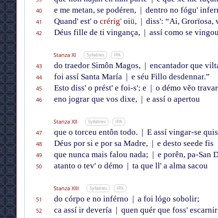
e me metan, se podéren,
|
dentro no fógu' infer
40
Quand' est' o
crérig'
oi
ü
,
|
diss': “Ai, Grorïosa, 
41
Déus fille de ti vingança,
|
assí como se vingo
42
Stanza XI
Syllables
IPA
do traedor Simôn Magos,
|
encantador que vilt
43
foi assí Santa María
|
e séu Fillo desdennar.”
44
Esto diss' o prést' e foi-s'; e
|
o démo vẽo travar
45
eno jograr que vos dixe,
|
e assí o apertou
46
Stanza XII
Syllables
IPA
que o torceu entôn todo.
|
E assí vingar-se quis
47
Déus por si e por sa Madre,
|
e desto seede fis
48
que nunca mais falou nada;
|
e porên, pa-San D
49
atanto o tev' o démo
|
ta que ll' a alma sacou
50
Stanza XIII
Syllables
IPA
do córpo e no inférno
|
a foi lógo sobolir;
51
ca assí ir devería
|
quen quér que foss' escarnir
52