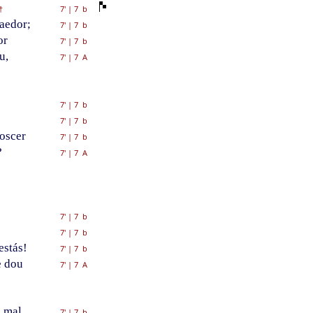
7'
|
7 b
†
aedor;
7'
|
7 b
or
7'
|
7 b
u,
7'
|
7 A
7'
|
7 b
7'
|
7 b
noscer
7'
|
7 b
?
7'
|
7 A
7'
|
7 b
7'
|
7 b
estás!
7'
|
7 b
e dou
7'
|
7 A
 mal
7'
|
7 b