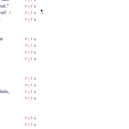
nal.”
7'
|
7 b
val!
7'
|
7 b
†
u
7'
|
7 A
ar
7'
|
7 b
7'
|
7 b
7'
|
7 b
7'
|
7 A
7'
|
7 b
7'
|
7 b
inís,
7'
|
7 b
7'
|
7 A
7'
|
7 b
7'
|
7 b