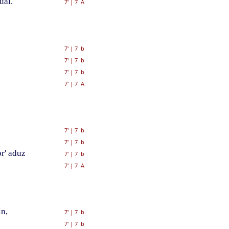
ual.
7'
|
7 A
7'
|
7 b
7'
|
7 b
7'
|
7 b
7'
|
7 A
7'
|
7 b
7'
|
7 b
r' aduz
7'
|
7 b
7'
|
7 A
in,
7'
|
7 b
7'
|
7 b