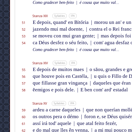
Como gradecer ben-feito
|
é cousa que muito val...
Stanza XIII
Syllables
IPA
E depois, quand' en Bitória
|
morou un an' e un
51
jazendo mui mal doente,
|
contra el o Rei franc
52
se moveu con mui gran gente;
|
mas depois foi 
53
ca Déus desfez o séu feito,
|
com' agua desfaz o
54
Como gradecer ben-feito
|
é cousa que muito val...
Stanza XIV
Syllables
IPA
E depois de muitos maes
|
o sãou, grandes e gr
55
que houve pois en Castéla,
|
u quis o Fillo de 
56
que fillasse gran vingança
|
daqueles que éran
57
ẽemigos e pois dele.
|
E ben com' ard' estadal
58
Stanza XV
Syllables
IPA
ardeu a carne daqueles
|
que non querían mollé
59
os outros pera o démo
|
foron e, se Déus quisér
60
assí irá tod' aquele
|
que atal feito fezér,
61
e do mal que lles ên venna,
|
a mi mui pouco m'
62