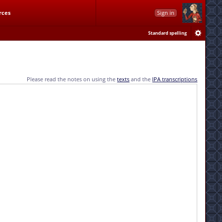
rces
Sign in
Standard spelling
Please read the notes on using the
texts
and the
IPA transcriptions