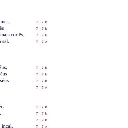
 mes,
7'
|
7 b
ês
7'
|
7 b
mais cortês,
7'
|
7 b
 sal.
7'
|
7 A
éus,
7'
|
7 b
Déus
7'
|
7 b
 séus
7'
|
7 b
7'
|
7 A
r;
7'
|
7 b
,
7'
|
7 b
7'
|
7 b
 incal.
7'
|
7 A