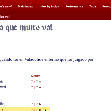
t's new?
Main index
Index by incipit
Performance
Tools
Resou
to val
quando foi en Valadolide enfermo que foi juïgado por
Metrics
al,
7'
|
7 A
 mal.
7'
|
7 A
zôn,
7'
|
7 b
7'
|
7 b
†