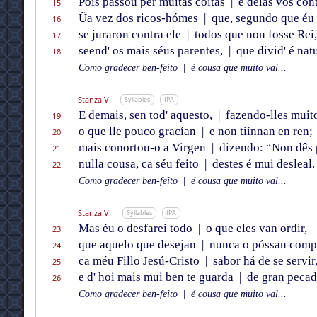
Pois passou per muitas coitas
|
e delas vos cont
15
Ũa vez dos ricos-hómes
|
que, segundo que éu 
16
se juraron contra ele
|
todos que non fosse Rei,
17
seend' os mais séus parentes,
|
que divid' é natu
18
Como gradecer ben-feito
|
é cousa que muito val...
Stanza V
Syllables
IPA
E demais, sen tod' aquesto,
|
fazendo-lles muit
19
o que lle pouco gracían
|
e non tiínnan en ren;
20
mais conortou-o a Virgen
|
dizendo: “Non dês 
21
nulla cousa, ca séu feito
|
destes é mui desleal.
22
Como gradecer ben-feito
|
é cousa que muito val...
Stanza VI
Syllables
IPA
Mas éu o desfarei todo
|
o que eles van ordir,
23
que aquelo que desejan
|
nunca o póssan compr
24
ca méu Fillo Jesú-Cristo
|
sabor há de se servir
25
e d' hoi mais mui ben te guarda
|
de gran pecad
26
Como gradecer ben-feito
|
é cousa que muito val...