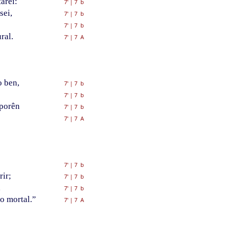
arei:
7'
|
7 b
sei,
7'
|
7 b
7'
|
7 b
ral.
7'
|
7 A
o ben,
7'
|
7 b
7'
|
7 b
porên
7'
|
7 b
7'
|
7 A
7'
|
7 b
ir;
7'
|
7 b
,
7'
|
7 b
o mortal.”
7'
|
7 A