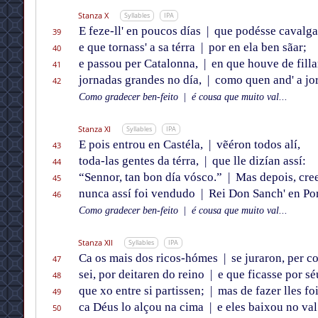
Stanza X
Syllables
IPA
E feze-ll' en poucos días
|
que podésse cavalga
39
e que tornass' a sa térra
|
por en ela ben sãar;
40
e passou per Catalonna,
|
en que houve de filla
41
jornadas grandes no día,
|
como quen and' a jor
42
Como gradecer ben-feito
|
é cousa que muito val...
Stanza XI
Syllables
IPA
E pois entrou en Castéla,
|
vẽéron todos alí,
43
toda-las gentes da térra,
|
que lle dizían assí:
44
“Sennor, tan bon día vósco.”
|
Mas depois, cree
45
nunca assí foi vendudo
|
Rei Don Sanch' en Por
46
Como gradecer ben-feito
|
é cousa que muito val...
Stanza XII
Syllables
IPA
Ca os mais dos ricos-hómes
|
se juraron, per c
47
sei, por deitaren do reino
|
e que ficasse por sé
48
que xo entre si partissen;
|
mas de fazer lles foi
49
ca Déus lo alçou na cima
|
e eles baixou no val
50