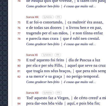
de Pasqua quis que vivesse,
|
u fazen ciro pasq
74
Como gradecer ben-feito
|
é cousa que muito val...
Stanza XIX
Syllables
IPA
E ar foi-o conortando,
|
ca maltreit' éra assaz,
75
e de todas sas doores
|
o livrou ben e en paz,
76
tragendo per el sas mãos,
|
e non tiínna enfaz
77
e parecía mas crara
|
que é rubí nen crestal.
78
Como gradecer ben-feito
|
é cousa que muito val...
Stanza XX
Syllables
IPA
E tod' aquesto foi feito
|
día de Pascua a luz
79
per ela e per séu Fillo,
|
aquel que seve na cruz
80
que tragía nos séus braços,
|
que pera nós semp
81
a sa merce' e sa graça
|
no perigo temporal.
82
Como gradecer ben-feito
|
é cousa que muito val...
Stanza XXI
Syllables
IPA
Tod' aquesto faz a Virgen,
|
de cérto creed' a m
83
pera dar-nos bõa vida
|
aquí, e pois bõa fin;
84