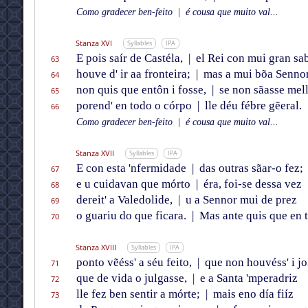
Como gradecer ben-feito
|
é cousa que muito val...
Stanza XVI
Syllables
IPA
E pois saír de Castéla,
|
el Rei con mui gran sa
63
houve d' ir aa fronteira;
|
mas a mui bõa Senno
64
non quis que entôn i fosse,
|
se non sãasse mell
65
porend' en todo o córpo
|
lle déu fébre gẽeral.
66
Como gradecer ben-feito
|
é cousa que muito val...
Stanza XVII
Syllables
IPA
E con esta 'nfermidade
|
das outras sãar-o fez;
67
e u cuidavan que mórto
|
éra, foi-se dessa vez
68
dereit' a Valedolide,
|
u a Sennor mui de prez
69
o guariu do que ficara.
|
Mas ante quis que en t
70
Stanza XVIII
Syllables
IPA
ponto vẽéss' a séu feito,
|
que non houvéss' i jo
71
que de vida o julgasse,
|
e a Santa 'mperadriz
72
lle fez ben sentir a mórte;
|
mais eno día fiíz
73