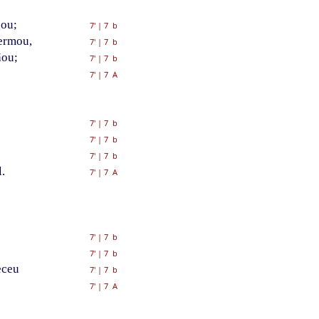
gou;
7'
|
7 b
ermou,
7'
|
7 b
ãou;
7'
|
7 b
7'
|
7 A
7'
|
7 b
7'
|
7 b
7'
|
7 b
.
7'
|
7 A
7'
|
7 b
7'
|
7 b
eceu
7'
|
7 b
7'
|
7 A