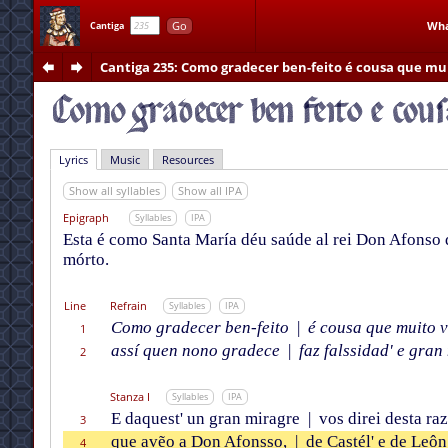
Go
Wha
Cantiga
Cantiga 235
: Como gradecer ben-feito é cousa que mui
Lyrics
Music
Resources
Show all syllables
Show all IPA
Epigraph
Syllables
IPA
Esta é como Santa María déu saúde al rei Don Afonso 
mórto.
Line
Refrain
Syllables
IPA
Como gradecer ben-feito
|
é cousa que muito v
1
assí quen nono gradece
|
faz falssidad' e gran
2
Stanza I
Syllables
IPA
E daquest' un gran miragre
|
vos direi desta ra
3
que avẽ
o a
Don Afonsso,
|
de Castél' e de Leôn
4