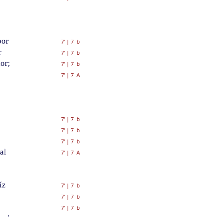
bor
7'
|
7 b
r
7'
|
7 b
or;
7'
|
7 b
7'
|
7 A
7'
|
7 b
7'
|
7 b
7'
|
7 b
al
7'
|
7 A
íz
7'
|
7 b
7'
|
7 b
7'
|
7 b