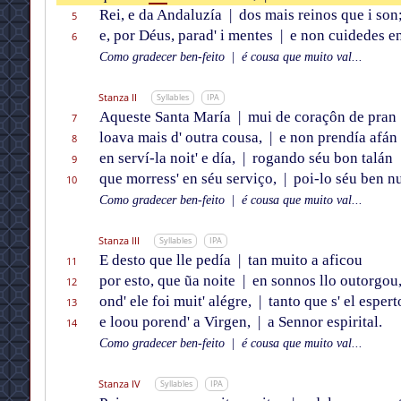
Rei, e da Andaluzía
|
dos mais reinos que i son
5
e, por Déus, parad' i mentes
|
e non cuidedes en
6
Como gradecer ben-feito
|
é cousa que muito val...
Stanza II
Syllables
IPA
Aqueste Santa María
|
mui de coraçôn de pran
7
loava mais d' outra cousa,
|
e non prendía afán
8
en serví-la noit' e día,
|
rogando séu bon talán
9
que morress' en séu serviço,
|
poi-lo séu ben nu
10
Como gradecer ben-feito
|
é cousa que muito val...
Stanza III
Syllables
IPA
E desto que lle pedía
|
tan muito a aficou
11
por esto, que ũa noite
|
en sonnos llo outorgou
12
ond' ele foi muit' alégre,
|
tanto que s' el espert
13
e loou porend' a Virgen,
|
a Sennor espirital.
14
Como gradecer ben-feito
|
é cousa que muito val...
Stanza IV
Syllables
IPA