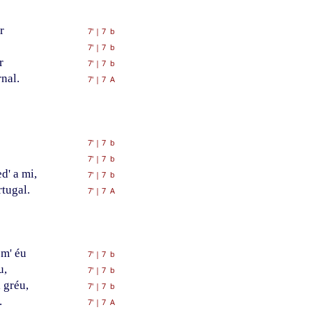
r
7'
|
7 b
7'
|
7 b
r
7'
|
7 b
nal.
7'
|
7 A
7'
|
7 b
7'
|
7 b
d' a mi,
7'
|
7 b
tugal.
7'
|
7 A
om' éu
7'
|
7 b
u,
7'
|
7 b
 gréu,
7'
|
7 b
.
7'
|
7 A