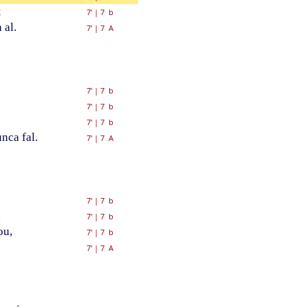
;
7'
|
7 b
 al.
7'
|
7 A
7'
|
7 b
7'
|
7 b
7'
|
7 b
nca fal.
7'
|
7 A
7'
|
7 b
,
7'
|
7 b
ou,
7'
|
7 b
7'
|
7 A