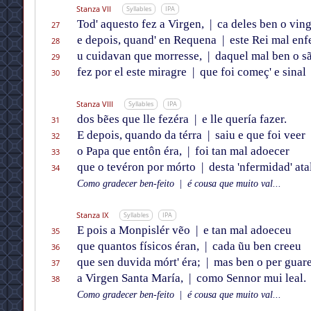
Stanza VII
Syllables
IPA
Tod' aquesto fez a Virgen,
|
ca deles ben o vin
27
e depois, quand' en Requena
|
este Rei mal enf
28
u cuidavan que morresse,
|
daquel mal ben o s
29
fez por el este miragre
|
que foi começ' e sinal
30
Stanza VIII
Syllables
IPA
dos bẽes que lle fezéra
|
e lle quería fazer.
31
E depois, quando da térra
|
saiu e que foi veer
32
o Papa que entôn éra,
|
foi tan mal adoecer
33
que o tevéron por mórto
|
desta 'nfermidad' atal
34
Como gradecer ben-feito
|
é cousa que muito val...
Stanza IX
Syllables
IPA
E pois a Monpislér vẽo
|
e tan mal adoeceu
35
que quantos físicos éran,
|
cada ũu ben creeu
36
que sen duvida mórt' éra;
|
mas ben o per guar
37
a Virgen Santa María,
|
como Sennor mui leal.
38
Como gradecer ben-feito
|
é cousa que muito val...