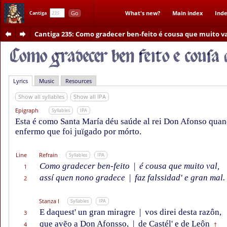
Go
What's new?
Main index
Inde
Cantiga
Cantiga 235
: Como gradecer ben-feito é cousa que muito va
Lyrics
Music
Resources
Show all syllables
Show all IPA
Epigraph
Syllables
IPA
Esta é como Santa María déu saúde al rei Don Afonso quan
enfermo que foi juïgado por mórto.
Line
Refrain
Syllables
IPA
Como gradecer ben-feito
|
é cousa que muito val,
1
assí quen nono gradece
|
faz falssidad' e gran mal.
2
Stanza I
Syllables
IPA
E daquest' un gran miragre
|
vos direi desta razôn,
3
que avẽ
o a
Don Afonsso,
|
de Castél' e de Leôn
4
†