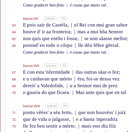
Como gradecer ben-feito
|
é cousa que muito val...
Stanza XVI
Syllables
IPA
E pois saír de Castéla,
|
el Rei con mui gran sabor
63
houve d' ir aa fronteira;
|
mas a mui bõa Sennor
64
non quis que entôn i fosse,
|
se non sãasse mellor;
65
porend' en todo o córpo
|
lle déu fébre gẽeral.
66
Como gradecer ben-feito
|
é cousa que muito val...
Stanza XVII
Syllables
IPA
E con esta 'nfermidade
|
das outras sãar-o fez;
67
e u cuidavan que mórto
|
éra, foi-se dessa vez
68
dereit' a Valedolide,
|
u a Sennor mui de prez
69
o guariu do que ficara.
|
Mas ante quis que en tal
70
Stanza XVIII
Syllables
IPA
ponto vẽéss' a séu feito,
|
que non houvéss' i joíz
71
que de vida o julgasse,
|
e a Santa 'mperadriz
72
lle fez ben sentir a mórte;
|
mais eno día fiíz
73