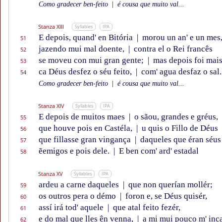
Como gradecer ben-feito
|
é cousa que muito val...
Stanza XIII
Syllables
IPA
E depois, quand' en Bitória
|
morou un an' e un mes
51
jazendo mui mal doente,
|
contra el o Rei francês
52
se moveu con mui gran gente;
|
mas depois foi mais
53
ca Déus desfez o séu feito,
|
com' agua desfaz o sal.
54
Como gradecer ben-feito
|
é cousa que muito val...
Stanza XIV
Syllables
IPA
E depois de muitos maes
|
o sãou, grandes e gréus,
55
que houve pois en Castéla,
|
u quis o Fillo de Déus
56
que fillasse gran vingança
|
daqueles que éran séus
57
ẽemigos e pois dele.
|
E ben com' ard' estadal
58
Stanza XV
Syllables
IPA
ardeu a carne daqueles
|
que non querían mollér;
59
os outros pera o démo
|
foron e, se Déus quisér,
60
assí irá tod' aquele
|
que atal feito fezér,
61
e do mal que lles ên venna,
|
a mi mui pouco m' inca
62