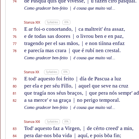
de Pasqua quis que vivesse,
|
u fazen ciro pasqual.
74
Como gradecer ben-feito
|
é cousa que muito val...
Stanza XIX
Syllables
IPA
E ar foi-o conortando,
|
ca maltreit' éra assaz,
75
e de todas sas doores
|
o livrou ben e en paz,
76
tragendo per el sas mãos,
|
e non tiínna enfaz
77
e parecía mas crara
|
que é rubí nen crestal.
78
Como gradecer ben-feito
|
é cousa que muito val...
Stanza XX
Syllables
IPA
E tod' aquesto foi feito
|
día de Pascua a luz
79
per ela e per séu Fillo,
|
aquel que seve na cruz
80
que tragía nos séus braços,
|
que pera nós sempr' a
81
a sa merce' e sa graça
|
no perigo temporal.
82
Como gradecer ben-feito
|
é cousa que muito val...
Stanza XXI
Syllables
IPA
Tod' aquesto faz a Virgen,
|
de cérto creed' a min,
83
pera dar-nos bõa vida
|
aquí, e pois bõa fin;
84