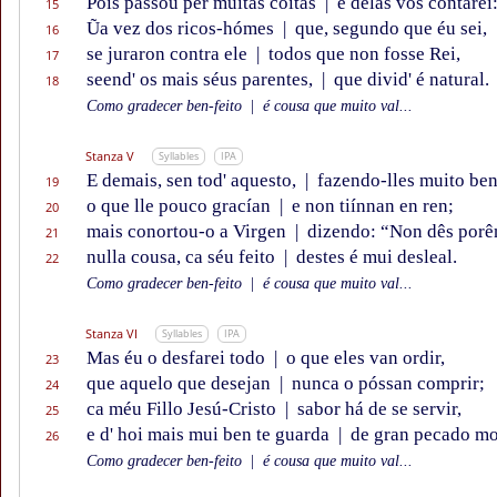
Pois passou per muitas coitas
|
e delas vos contarei
15
Ũa vez dos ricos-hómes
|
que, segundo que éu sei,
16
se juraron contra ele
|
todos que non fosse Rei,
17
seend' os mais séus parentes,
|
que divid' é natural.
18
Como gradecer ben-feito
|
é cousa que muito val...
Stanza V
Syllables
IPA
E demais, sen tod' aquesto,
|
fazendo-lles muito ben
19
o que lle pouco gracían
|
e non tiínnan en ren;
20
mais conortou-o a Virgen
|
dizendo: “Non dês porê
21
nulla cousa, ca séu feito
|
destes é mui desleal.
22
Como gradecer ben-feito
|
é cousa que muito val...
Stanza VI
Syllables
IPA
Mas éu o desfarei todo
|
o que eles van ordir,
23
que aquelo que desejan
|
nunca o póssan comprir;
24
ca méu Fillo Jesú-Cristo
|
sabor há de se servir,
25
e d' hoi mais mui ben te guarda
|
de gran pecado mo
26
Como gradecer ben-feito
|
é cousa que muito val...