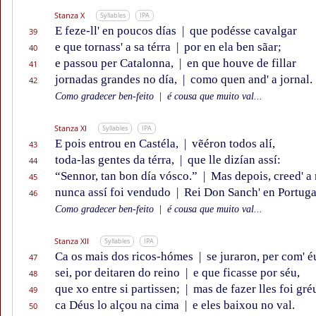
Stanza X
Syllables
IPA
E feze-ll' en poucos días
|
que podésse cavalgar
39
e que tornass' a sa térra
|
por en ela ben sãar;
40
e passou per Catalonna,
|
en que houve de fillar
41
jornadas grandes no día,
|
como quen and' a jornal.
42
Como gradecer ben-feito
|
é cousa que muito val...
Stanza XI
Syllables
IPA
E pois entrou en Castéla,
|
vẽéron todos alí,
43
toda-las gentes da térra,
|
que lle dizían assí:
44
“Sennor, tan bon día vósco.”
|
Mas depois, creed' a 
45
nunca assí foi vendudo
|
Rei Don Sanch' en Portuga
46
Como gradecer ben-feito
|
é cousa que muito val...
Stanza XII
Syllables
IPA
Ca os mais dos ricos-hómes
|
se juraron, per com' é
47
sei, por deitaren do reino
|
e que ficasse por séu,
48
que xo entre si partissen;
|
mas de fazer lles foi gré
49
ca Déus lo alçou na cima
|
e eles baixou no val.
50