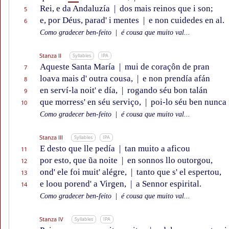
Rei, e da Andaluzía
|
dos mais reinos que i son;
5
e, por Déus, parad' i mentes
|
e non cuidedes en al.
6
Como gradecer ben-feito
|
é cousa que muito val...
Stanza II
Syllables
IPA
Aqueste Santa María
|
mui de coraçôn de pran
7
loava mais d' outra cousa,
|
e non prendía afán
8
en serví-la noit' e día,
|
rogando séu bon talán
9
que morress' en séu serviço,
|
poi-lo séu ben nunca 
10
Como gradecer ben-feito
|
é cousa que muito val...
Stanza III
Syllables
IPA
E desto que lle pedía
|
tan muito a aficou
11
por esto, que ũa noite
|
en sonnos llo outorgou,
12
ond' ele foi muit' alégre,
|
tanto que s' el espertou,
13
e loou porend' a Virgen,
|
a Sennor espirital.
14
Como gradecer ben-feito
|
é cousa que muito val...
Stanza IV
Syllables
IPA