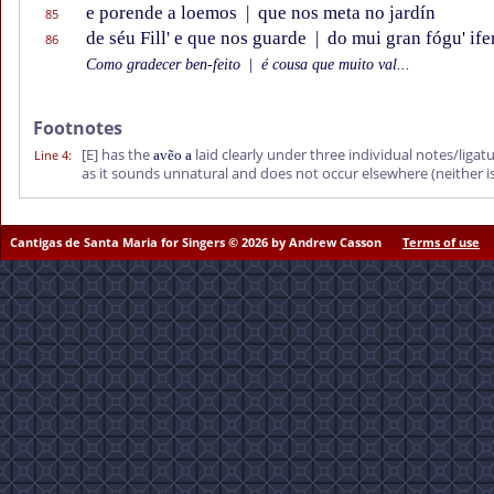
e porende a loemos
|
que nos meta no jardín
85
de séu Fill' e que nos guarde
|
do mui gran fógu' ife
86
Como gradecer ben-feito
|
é cousa que muito val...
Footnotes
[E]
has the
laid clearly under three individual notes/ligat
Line 4
:
avẽo a
as it sounds unnatural and does not occur elsewhere (neither 
Cantigas de Santa Maria for Singers © 2026 by Andrew Casson
Terms of use