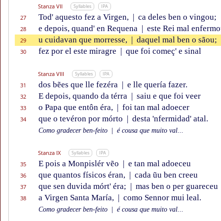
Stanza VII
Syllables
IPA
Tod' aquesto fez a Virgen,
|
ca deles ben o vingou;
27
e depois, quand' en Requena
|
este Rei mal enfermo
28
u cuidavan que morresse,
|
daquel mal ben o sãou;
29
fez por el este miragre
|
que foi começ' e sinal
30
Stanza VIII
Syllables
IPA
dos bẽes que lle fezéra
|
e lle quería fazer.
31
E depois, quando da térra
|
saiu e que foi veer
32
o Papa que entôn éra,
|
foi tan mal adoecer
33
que o tevéron por mórto
|
desta 'nfermidad' atal.
34
Como gradecer ben-feito
|
é cousa que muito val...
Stanza IX
Syllables
IPA
E pois a Monpislér vẽo
|
e tan mal adoeceu
35
que quantos físicos éran,
|
cada ũu ben creeu
36
que sen duvida mórt' éra;
|
mas ben o per guareceu
37
a Virgen Santa María,
|
como Sennor mui leal.
38
Como gradecer ben-feito
|
é cousa que muito val...