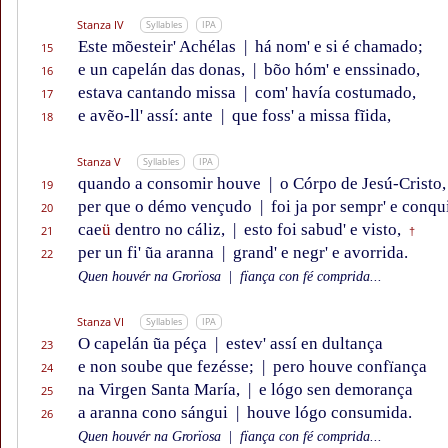
Stanza IV
Syllables
IPA
Este mõesteir' Achélas
|
há nom' e si é chamado;
15
e un capelán das donas,
|
bõo hóm' e enssinado,
16
estava cantando missa
|
com' havía costumado,
17
e avẽo-ll' assí: ante
|
que foss' a missa fĩida,
18
Stanza V
Syllables
IPA
quando a consomir houve
|
o Córpo de Jesú-Cristo,
19
per que o démo vençudo
|
foi ja por sempr' e conqu
20
cae
ü
dentro no cáliz,
|
esto foi sabud' e visto,
21
†
per un fi' ũa aranna
|
grand' e negr' e avorrida.
22
Quen houvér na Grorïosa
|
fïança con fé comprida...
Stanza VI
Syllables
IPA
O capelán ũa péça
|
estev' assí en dultança
23
e non soube que fezésse;
|
pero houve confïança
24
na Virgen Santa María,
|
e lógo sen demorança
25
a aranna cono sángui
|
houve lógo consumida.
26
Quen houvér na Grorïosa
|
fïança con fé comprida...