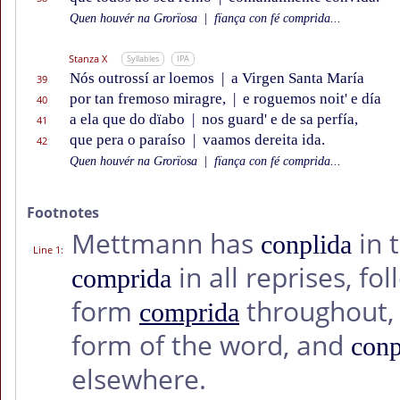
Quen houvér na Grorïosa
|
fïança con fé comprida...
Stanza X
Syllables
IPA
Nós outrossí ar loemos
|
a Virgen Santa María
39
por tan fremoso miragre,
|
e roguemos noit' e día
40
a ela que do dïabo
|
nos guard' e de sa perfía,
41
que pera o paraíso
|
vaamos dereita ida.
42
Quen houvér na Grorïosa
|
fïança con fé comprida...
Footnotes
Mettmann has
in t
conplida
Line 1
:
in all reprises, fo
comprida
form
throughout, 
comprida
form of the word, and
conp
elsewhere.