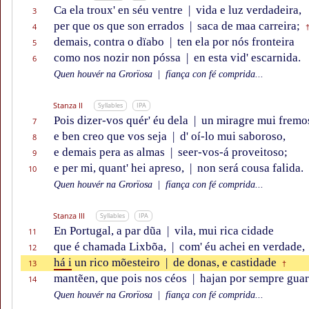
Ca ela troux' en séu ventre
|
vida e luz verdadeira,
3
per que os que son errados
|
saca de maa carreira;
4
demais, contra o dïabo
|
ten ela por nós fronteira
5
como nos nozir non póssa
|
en esta vid' escarnida.
6
Quen houvér na Grorïosa
|
fïança con fé comprida...
Stanza II
Syllables
IPA
Pois dizer-vos quér' éu dela
|
un miragre mui fremo
7
e ben creo que vos seja
|
d' oí-lo mui saboroso,
8
e demais pera as almas
|
seer-vos-á proveitoso;
9
e per mi, quant' hei apreso,
|
non será cousa falida.
10
Quen houvér na Grorïosa
|
fïança con fé comprida...
Stanza III
Syllables
IPA
En Portugal, a par dũa
|
vila, mui rica cidade
11
que é chamada Lixbõa,
|
com' éu achei en verdade,
12
há i
un rico mõesteiro
|
de donas, e castidade
13
†
mantẽen, que pois nos céos
|
hajan por sempre guar
14
Quen houvér na Grorïosa
|
fïança con fé comprida...