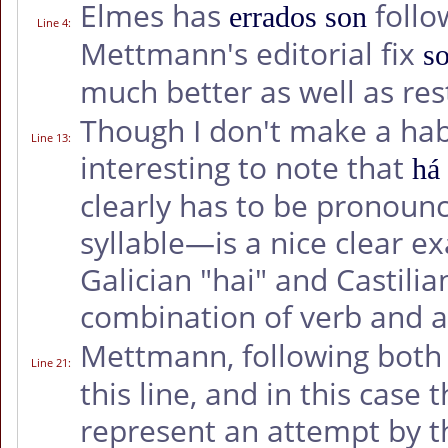
Elmes has
follo
errados son
Line 4
:
Mettmann's editorial fix
s
much better as well as re
Though I don't make a habit
Line 13
:
interesting to note that
há 
clearly has to be pronounc
syllable—is a nice clear e
Galician "hai" and Castilia
combination of verb and a
Mettmann, following bot
Line 21
:
this line, and in this case 
represent an attempt by th