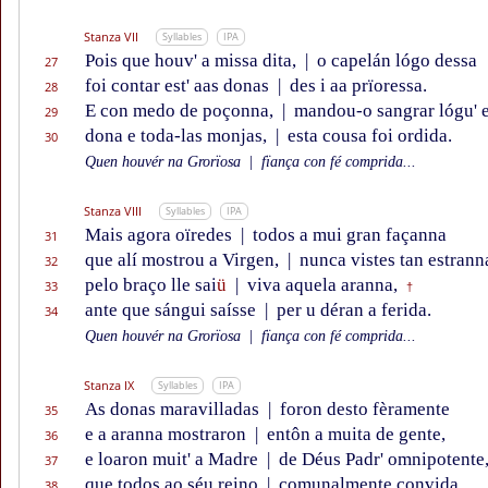
Stanza VII
Syllables
IPA
Pois que houv' a missa dita,
|
o capelán lógo dessa
27
foi contar est' aas donas
|
des i aa prïoressa.
28
E con medo de poçonna,
|
mandou-o sangrar lógu' 
29
dona e toda-las monjas,
|
esta cousa foi ordida.
30
Quen houvér na Grorïosa
|
fïança con fé comprida...
Stanza VIII
Syllables
IPA
Mais agora oïredes
|
todos a mui gran façanna
31
que alí mostrou a Virgen,
|
nunca vistes tan estrann
32
pelo braço lle sai
ü
|
viva aquela aranna,
33
†
ante que sángui saísse
|
per u déran a ferida.
34
Quen houvér na Grorïosa
|
fïança con fé comprida...
Stanza IX
Syllables
IPA
As donas maravilladas
|
foron desto fèramente
35
e a aranna mostraron
|
entôn a muita de gente,
36
e loaron muit' a Madre
|
de Déus Padr' omnipotente
37
que todos ao séu reino
|
comunalmente convida.
38