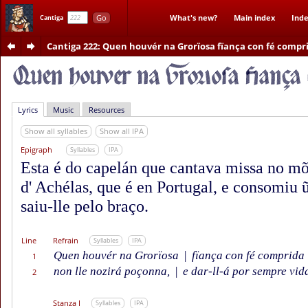
Go
What's new?
Main index
Inde
Cantiga
Cantiga 222
: Quen houvér na Grorïosa fïança con fé compr
Lyrics
Music
Resources
Show all syllables
Show all IPA
Epigraph
Syllables
IPA
Esta é do capelán que cantava missa no mõ
d' Achélas, que é en Portugal, e consomiu 
saiu-lle pelo braço.
Line
Refrain
Syllables
IPA
Quen houvér na Grorïosa
|
fïança con fé comprida
1
non lle nozirá poçonna,
|
e dar-ll-á por sempre vid
2
Stanza I
Syllables
IPA