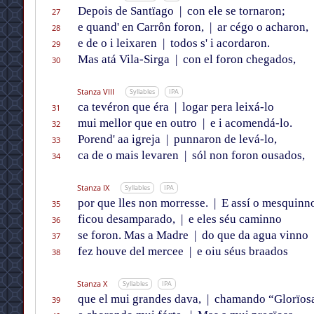
Depois de Santïago
|
con ele se tornaron;
27
e quand' en Carrôn foron,
|
ar cégo o acharon,
28
e de o i leixaren
|
todos s' i acordaron.
29
Mas atá Vila-Sirga
|
con el foron chegados,
30
Stanza VIII
Syllables
IPA
ca tevéron que éra
|
logar pera leixá-lo
31
mui mellor que en outro
|
e i acomendá-lo.
32
Porend' aa igreja
|
punnaron de levá-lo,
33
ca de o mais levaren
|
sól non foron ousados,
34
Stanza IX
Syllables
IPA
por que lles non morresse.
|
E assí o mesquinn
35
ficou desamparado,
|
e eles séu caminno
36
se foron. Mas a Madre
|
do que da agua vinno
37
fez houve del mercee
|
e oiu séus braados
38
Stanza X
Syllables
IPA
que el mui grandes dava,
|
chamando “Glorïos
39