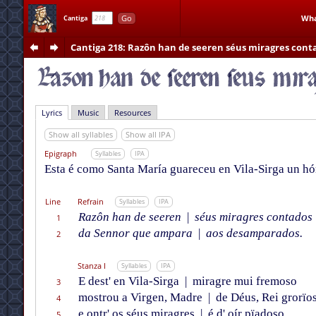
Go
Wha
Cantiga
Cantiga 218
: Razôn han de seeren séus miragres cont
Lyrics
Music
Resources
Show all syllables
Show all IPA
Epigraph
Syllables
IPA
Esta é como Santa María guareceu en Vila-Sirga un hó
Line
Refrain
Syllables
IPA
Razôn han de seeren
|
séus miragres contados
1
da Sennor que ampara
|
aos desamparados.
2
Stanza I
Syllables
IPA
E dest' en Vila-Sirga
|
miragre mui fremoso
3
mostrou a Virgen, Madre
|
de Déus, Rei grorïos
4
e ontr' os séus miragres
|
é d' oír pïadoso,
5