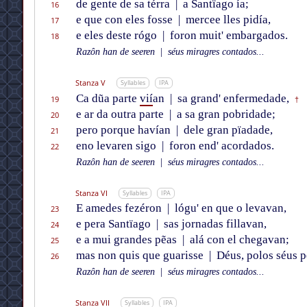
de gente de sa térra
|
a Santïago ía;
16
e que con eles fosse
|
mercee lles pidía,
17
e eles deste rógo
|
foron muit' embargados.
18
Razôn han de seeren
|
séus miragres contados...
Stanza V
Syllables
IPA
Ca dũa parte
vií
an
|
sa grand' enfermedade,
19
†
e ar da outra parte
|
a sa gran pobridade;
20
pero porque havían
|
dele gran pïadade,
21
eno levaren sigo
|
foron end' acordados.
22
Razôn han de seeren
|
séus miragres contados...
Stanza VI
Syllables
IPA
E amedes fezéron
|
lógu' en que o levavan,
23
e pera Santïago
|
sas jornadas fillavan,
24
e a mui grandes pẽas
|
alá con el chegavan;
25
mas non quis que guarisse
|
Déus, polos séus p
26
Razôn han de seeren
|
séus miragres contados...
Stanza VII
Syllables
IPA