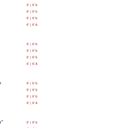
6'
|
6' b
6'
|
6' b
6'
|
6' b
6'
|
6' A
6'
|
6' b
6'
|
6' b
6'
|
6' b
6'
|
6' A
o
6'
|
6' b
6'
|
6' b
6'
|
6' b
6'
|
6' A
a”
6'
|
6' b