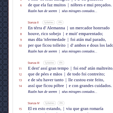
de que ela faz muitos
|
nóbres e mui preçados.
6
Razôn han de seeren
|
séus miragres contados...
Stanza II
Syllables
IPA
En térra d' Alemanna
|
un mercador honrrado
7
houve, rico sobejo
|
e muit' emparentado;
8
mas dũa 'nfermedade
|
foi atán mal parado,
9
per que ficou tolleito
|
d' ambos e dous los lado
10
Razôn han de seeren
|
séus miragres contados...
Stanza III
Syllables
IPA
E dest' assí gran tempo
|
foi end' atán maltreito
11
que de pées e mãos
|
de todo foi contreito;
12
e de séu haver tanto
|
lle custou este feito,
13
assí que ficou póbre
|
e con grandes cuidados.
14
Razôn han de seeren
|
séus miragres contados...
Stanza IV
Syllables
IPA
El en esto estando,
|
viu que gran romaría
15