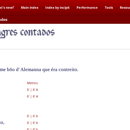
t's new?
Main index
Index by incipit
Performance
Tools
Resou
ados
me bõo d' Alemanna que éra contreito.
Metrics
6'
|
6' A
6'
|
6' A
6'
|
6' b
o,
6'
|
6' b
6'
|
6' b