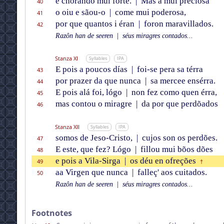
e chorando mui fórte.
|
Mas a mui precïosa
40
o oiu e sãou-o
|
come mui poderosa,
41
por que quantos i éran
|
foron maravillados.
42
Razôn han de seeren
|
séus miragres contados...
Stanza XI
Syllables
IPA
E pois a poucos días
|
foi-se pera sa térra
43
por prazer da que nunca
|
sa mercee ensérra.
44
E pois alá foi, lógo
|
non fez como quen érra,
45
mas contou o miragre
|
da por que perdõados
46
Stanza XII
Syllables
IPA
somos de Jeso-Cristo,
|
cujos son os perdões.
47
E este, que fez? Lógo
|
fillou mui bõos dões
48
e pois a Vila-Sirga
|
os déu en ofreções
49
†
aa Virgen que nunca
|
falleç' aos cuitados.
50
Razôn han de seeren
|
séus miragres contados...
Footnotes