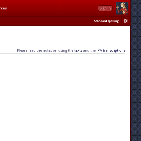
rces
Sign in
Standard spelling
Please read the notes on using the
texts
and the
IPA transcriptions