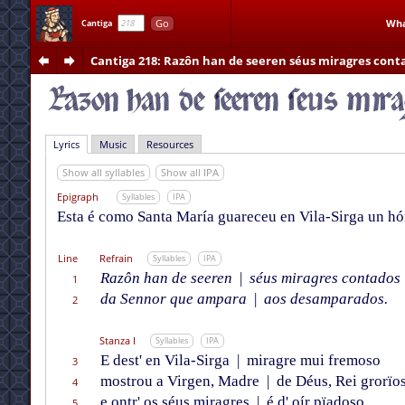
Go
Wha
Cantiga
Cantiga 218
: Razôn han de seeren séus miragres cont
Lyrics
Music
Resources
Show all syllables
Show all IPA
Epigraph
Syllables
IPA
Esta é como Santa María guareceu en Vila-Sirga un hó
Line
Refrain
Syllables
IPA
Razôn han de seeren
|
séus miragres contados
1
da Sennor que ampara
|
aos desamparados.
2
Stanza I
Syllables
IPA
E dest' en Vila-Sirga
|
miragre mui fremoso
3
mostrou a Virgen, Madre
|
de Déus, Rei grorïos
4
e ontr' os séus miragres
|
é d' oír pïadoso,
5