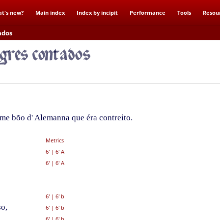
t's new?
Main index
Index by incipit
Performance
Tools
Resou
ados
me bõo d' Alemanna que éra contreito.
Metrics
6'
|
6' A
6'
|
6' A
6'
|
6' b
o,
6'
|
6' b
6'
|
6' b