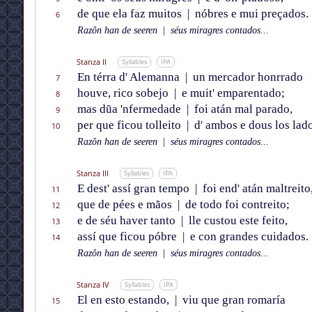
de que ela faz muitos
|
nóbres e mui preçados.
6
Razôn han de seeren
|
séus miragres contados...
Stanza II
Syllables
IPA
En térra d' Alemanna
|
un mercador honrrado
7
houve, rico sobejo
|
e muit' emparentado;
8
mas dũa 'nfermedade
|
foi atán mal parado,
9
per que ficou tolleito
|
d' ambos e dous los lado
10
Razôn han de seeren
|
séus miragres contados...
Stanza III
Syllables
IPA
E dest' assí gran tempo
|
foi end' atán maltreito
11
que de pées e mãos
|
de todo foi contreito;
12
e de séu haver tanto
|
lle custou este feito,
13
assí que ficou póbre
|
e con grandes cuidados.
14
Razôn han de seeren
|
séus miragres contados...
Stanza IV
Syllables
IPA
El en esto estando,
|
viu que gran romaría
15