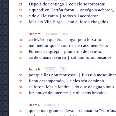
Depois de Santïago
|
con ele se tornaron;
27
e quand' en Carrôn foron,
|
ar cégo o acharon,
28
e de o i leixaren
|
todos s' i acordaron.
29
Mas atá Vila-Sirga
|
con el foron chegados,
30
Stanza VIII
Syllables
IPA
ca tevéron que éra
|
logar pera leixá-lo
31
mui mellor que en outro
|
e i acomendá-lo.
32
Porend' aa igreja
|
punnaron de levá-lo,
33
ca de o mais levaren
|
sól non foron ousados,
34
Stanza IX
Syllables
IPA
por que lles non morresse.
|
E assí o mesquinn
35
ficou desamparado,
|
e eles séu caminno
36
se foron. Mas a Madre
|
do que da agua vinno
37
fez houve del mercee
|
e oiu séus braados
38
Stanza X
Syllables
IPA
que el mui grandes dava,
|
chamando “Glorïos
39