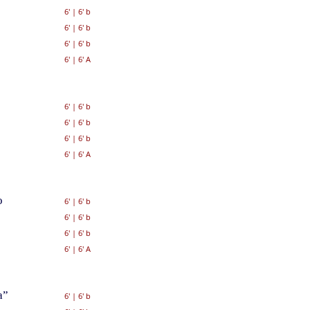
6'
|
6' b
6'
|
6' b
6'
|
6' b
6'
|
6' A
6'
|
6' b
6'
|
6' b
6'
|
6' b
6'
|
6' A
o
6'
|
6' b
6'
|
6' b
6'
|
6' b
6'
|
6' A
a”
6'
|
6' b