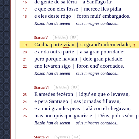
de gente de sa térra
|
a Santïago ía;
16
e que con eles fosse
|
mercee lles pidía,
17
e eles deste rógo
|
foron muit' embargados.
18
Razôn han de seeren
|
séus miragres contados...
Stanza V
Syllables
IPA
Ca dũa parte
vií
an
|
sa grand' enfermedade,
19
†
e ar da outra parte
|
a sa gran pobridade;
20
pero porque havían
|
dele gran pïadade,
21
eno levaren sigo
|
foron end' acordados.
22
Razôn han de seeren
|
séus miragres contados...
Stanza VI
Syllables
IPA
E amedes fezéron
|
lógu' en que o levavan,
23
e pera Santïago
|
sas jornadas fillavan,
24
e a mui grandes pẽas
|
alá con el chegavan;
25
mas non quis que guarisse
|
Déus, polos séus p
26
Razôn han de seeren
|
séus miragres contados...
Stanza VII
Syllables
IPA