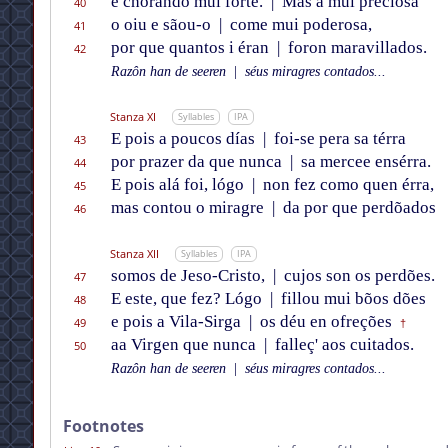
e chorando mui fórte.
|
Mas a mui precïosa
40
o oiu e sãou-o
|
come mui poderosa,
41
por que quantos i éran
|
foron maravillados.
42
Razôn han de seeren
|
séus miragres contados...
Stanza XI
Syllables
IPA
E pois a poucos días
|
foi-se pera sa térra
43
por prazer da que nunca
|
sa mercee ensérra.
44
E pois alá foi, lógo
|
non fez como quen érra,
45
mas contou o miragre
|
da por que perdõados
46
Stanza XII
Syllables
IPA
somos de Jeso-Cristo,
|
cujos son os perdões.
47
E este, que fez? Lógo
|
fillou mui bõos dões
48
e pois a Vila-Sirga
|
os déu en ofreções
49
†
aa Virgen que nunca
|
falleç' aos cuitados.
50
Razôn han de seeren
|
séus miragres contados...
Footnotes