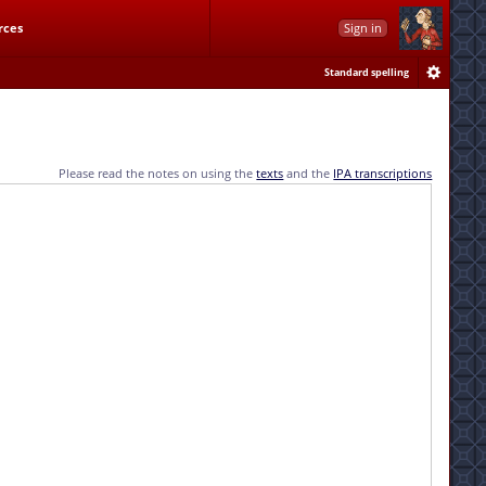
rces
Sign in
Standard spelling
Please read the notes on using the
texts
and the
IPA transcriptions