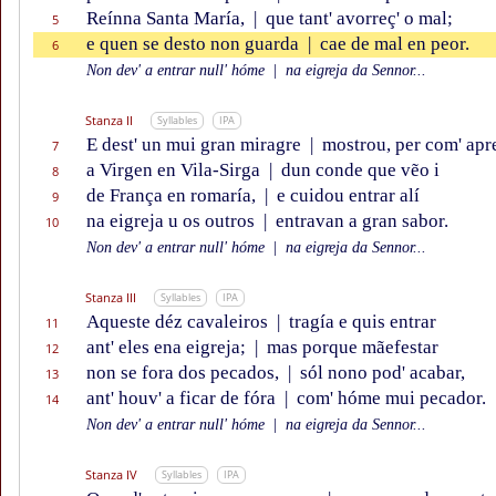
Reínna Santa María,
|
que tant' avorreç' o mal;
5
e quen se desto non guarda
|
cae de mal en peor.
6
Non dev' a entrar null' hóme
|
na eigreja da Sennor...
Stanza II
Syllables
IPA
E dest' un mui gran miragre
|
mostrou, per com' apr
7
a Virgen en Vila-Sirga
|
dun conde que vẽo i
8
de França en romaría,
|
e cuidou entrar alí
9
na eigreja u os outros
|
entravan a gran sabor.
10
Non dev' a entrar null' hóme
|
na eigreja da Sennor...
Stanza III
Syllables
IPA
Aqueste déz cavaleiros
|
tragía e quis entrar
11
ant' eles ena eigreja;
|
mas porque mãefestar
12
non se fora dos pecados,
|
sól nono pod' acabar,
13
ant' houv' a ficar de fóra
|
com' hóme mui pecador.
14
Non dev' a entrar null' hóme
|
na eigreja da Sennor...
Stanza IV
Syllables
IPA