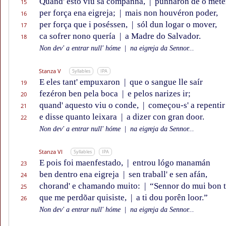
Quand' esto viu sa companna,
|
punnaron de o mete
15
per força ena eigreja;
|
mais non houvéron poder,
16
per força que i poséssen,
|
sól dun logar o mover,
17
ca sofrer nono quería
|
a Madre do Salvador.
18
Non dev' a entrar null' hóme
|
na eigreja da Sennor...
Stanza V
Syllables
IPA
E eles tant' empuxaron
|
que o sangue lle saír
19
fezéron ben pela boca
|
e pelos narizes ir;
20
quand' aquesto viu o conde,
|
começou-s' a repentir
21
e disse quanto leixara
|
a dizer con gran door.
22
Non dev' a entrar null' hóme
|
na eigreja da Sennor...
Stanza VI
Syllables
IPA
E pois foi maenfestado,
|
entrou lógo manamán
23
ben dentro ena eigreja
|
sen traball' e sen afán,
24
chorand' e chamando muito:
|
“Sennor do mui bon t
25
que me perdõar quisiste,
|
a ti dou porên loor.”
26
Non dev' a entrar null' hóme
|
na eigreja da Sennor...