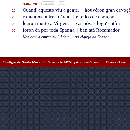
Stanza VII
Syllables
IPA
Quand' aquesto viu a gente,
|
houvéron gran devoç
27
e quantos outros i éran,
|
e todos de coraçôn
28
loaron muito a Virgen;
|
e as nóvas lógu' entôn
29
foron ên por toda Spanna
|
ben atá Rocamador.
30
Non dev' a entrar null' hóme
|
na eigreja da Sennor...
Cantigas de Santa Maria for Singers © 2026 by Andrew Casson
Terms of use