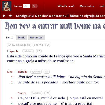
Go
What's new?
Main index
Inde
Cantiga
Cantiga 217
: Non dev' a entrar null' hóme na eigreja da Se
Lyrics
Music
Resources
Show all syllables
Show all IPA
Epigraph
Syllables
IPA
Esta é de como un conde de França que vẽo a Santa María 
entrar na eigreja a mẽos de se confessar.
Line
Refrain
Syllables
IPA
Non dev' a entrar null' hóme
|
na eigreja da Sennor
1
se ante de séus pecados
|
mortaes quito non for.
2
Stanza I
Syllables
IPA
Ca, par Déus, muit' é ousado
|
o que está en mortal
3
pecad' e se non repente
|
d' ir ant' a esperital
4