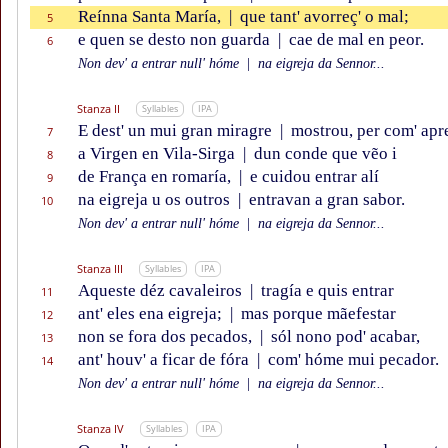
Reínna Santa María,
|
que tant' avorreç' o mal;
5
e quen se desto non guarda
|
cae de mal en peor.
6
Non dev' a entrar null' hóme
|
na eigreja da Sennor...
Stanza II
Syllables
IPA
E dest' un mui gran miragre
|
mostrou, per com' apr
7
a Virgen en Vila-Sirga
|
dun conde que vẽo i
8
de França en romaría,
|
e cuidou entrar alí
9
na eigreja u os outros
|
entravan a gran sabor.
10
Non dev' a entrar null' hóme
|
na eigreja da Sennor...
Stanza III
Syllables
IPA
Aqueste déz cavaleiros
|
tragía e quis entrar
11
ant' eles ena eigreja;
|
mas porque mãefestar
12
non se fora dos pecados,
|
sól nono pod' acabar,
13
ant' houv' a ficar de fóra
|
com' hóme mui pecador.
14
Non dev' a entrar null' hóme
|
na eigreja da Sennor...
Stanza IV
Syllables
IPA