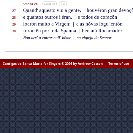
Stanza VII
Syllables
IPA
Quand' aquesto viu a gente,
|
houvéron gran devoç
27
e quantos outros i éran,
|
e todos de coraçôn
28
loaron muito a Virgen;
|
e as nóvas lógu' entôn
29
foron ên por toda Spanna
|
ben atá Rocamador.
30
Non dev' a entrar null' hóme
|
na eigreja da Sennor...
Cantigas de Santa Maria for Singers © 2026 by Andrew Casson
Terms of use