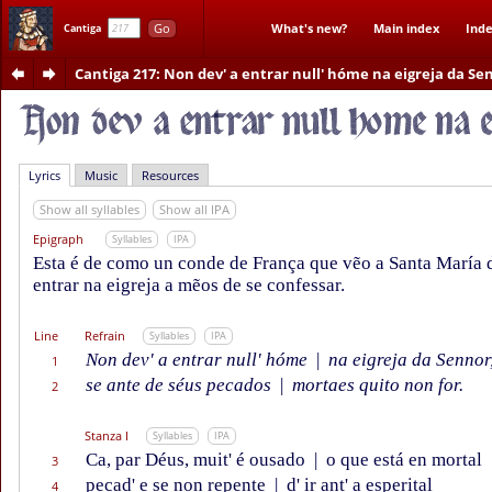
Go
What's new?
Main index
Inde
Cantiga
Cantiga 217
: Non dev' a entrar null' hóme na eigreja da Se
Lyrics
Music
Resources
Show all syllables
Show all IPA
Epigraph
Syllables
IPA
Esta é de como un conde de França que vẽo a Santa María 
entrar na eigreja a mẽos de se confessar.
Line
Refrain
Syllables
IPA
Non dev' a entrar null' hóme
|
na eigreja da Sennor
1
se ante de séus pecados
|
mortaes quito non for.
2
Stanza I
Syllables
IPA
Ca, par Déus, muit' é ousado
|
o que está en mortal
3
pecad' e se non repente
|
d' ir ant' a esperital
4