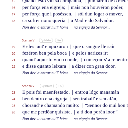
Quand' esto viu sa companna,
|
punnaron de o mete
15
per força ena eigreja;
|
mais non houvéron poder,
16
per força que i poséssen,
|
sól dun logar o mover,
17
ca sofrer nono quería
|
a Madre do Salvador.
18
Non dev' a entrar null' hóme
|
na eigreja da Sennor...
Stanza V
Syllables
IPA
E eles tant' empuxaron
|
que o sangue lle saír
19
fezéron ben pela boca
|
e pelos narizes ir;
20
quand' aquesto viu o conde,
|
começou-s' a repentir
21
e disse quanto leixara
|
a dizer con gran door.
22
Non dev' a entrar null' hóme
|
na eigreja da Sennor...
Stanza VI
Syllables
IPA
E pois foi maenfestado,
|
entrou lógo manamán
23
ben dentro ena eigreja
|
sen traball' e sen afán,
24
chorand' e chamando muito:
|
“Sennor do mui bon t
25
que me perdõar quisiste,
|
a ti dou porên loor.”
26
Non dev' a entrar null' hóme
|
na eigreja da Sennor...