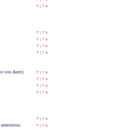
7'
|
7 A
7'
|
7 b
7'
|
7 b
7'
|
7 b
7'
|
7 A
o vos darei;
7'
|
7 b
7'
|
7 b
7'
|
7 b
7'
|
7 A
7'
|
7 b
' amostrou.
7'
|
7 b