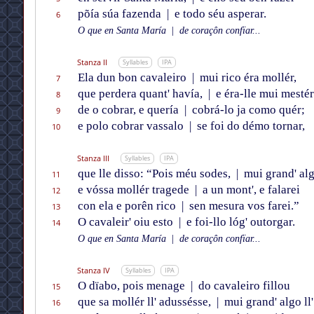
põía súa fazenda
|
e todo séu asperar.
6
O que en Santa María
|
de coraçôn confïar...
Stanza II
Syllables
IPA
Ela dun bon cavaleiro
|
mui rico éra mollér,
7
que perdera quant' havía,
|
e éra-lle mui mestér
8
de o cobrar, e quería
|
cobrá-lo ja como quér;
9
e polo cobrar vassalo
|
se foi do démo tornar,
10
Stanza III
Syllables
IPA
que lle disso: “Pois méu sodes,
|
mui grand' alg
11
e vóssa mollér tragede
|
a un mont', e falarei
12
con ela e porên rico
|
sen mesura vos farei.”
13
O cavaleir' oiu esto
|
e foi-llo lóg' outorgar.
14
O que en Santa María
|
de coraçôn confïar...
Stanza IV
Syllables
IPA
O dïabo, pois menage
|
do cavaleiro fillou
15
que sa mollér ll' adussésse,
|
mui grand' algo ll
16