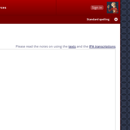
rces
Sign in
Standard spelling
Please read the notes on using the
texts
and the
IPA transcriptions