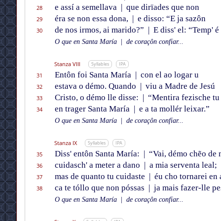
e assí a semellava
|
que dirïades que non
28
éra se non essa dona,
|
e disso: “E ja sazôn
29
de nos irmos, ai marido?”
|
E diss' el: “Temp' é 
30
O que en Santa María
|
de coraçôn confïar...
Stanza VIII
Syllables
IPA
Entôn foi Santa María
|
con el ao logar u
31
estava o démo. Quando
|
viu a Madre de Jesú
32
Cristo, o démo lle disse:
|
“Mentira fezische tu
33
en trager Santa María
|
e a ta mollér leixar.”
34
O que en Santa María
|
de coraçôn confïar...
Stanza IX
Syllables
IPA
Diss' entôn Santa María:
|
“Vai, démo chẽo de 
35
cuidasch' a meter a dano
|
a mia serventa leal;
36
mas de quanto tu cuidaste
|
éu cho tornarei en a
37
ca te tóllo que non póssas
|
ja mais fazer-lle pe
38
O que en Santa María
|
de coraçôn confïar...