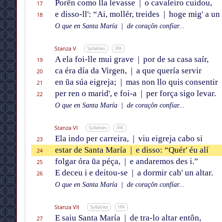
Porên como lla levasse
|
o cavaleiro cuidou,
17
e disso-ll': “Ai, mollér, treides
|
hoge mig' a un 
18
O que en Santa María
|
de coraçôn confïar...
Stanza V
Syllables
IPA
A ela foi-lle mui grave
|
por de sa casa saír,
19
ca éra día da Virgen,
|
a que quería servir
20
en ũa súa eigreja;
|
mas non llo quis consentir
21
per ren o marid', e foi-a
|
per força sigo levar.
22
O que en Santa María
|
de coraçôn confïar...
Stanza VI
Syllables
IPA
Ela indo per carreira,
|
viu eigreja cabo si
23
estar de Santa María
|
e disso: “Quér' éu alí
24
folgar óra ũa péça,
|
e andaremos des i.”
25
E deceu i e deitou-se
|
a dormir cab' un altar.
26
O que en Santa María
|
de coraçôn confïar...
Stanza VII
Syllables
IPA
E saiu Santa María
|
de tra-lo altar entôn,
27