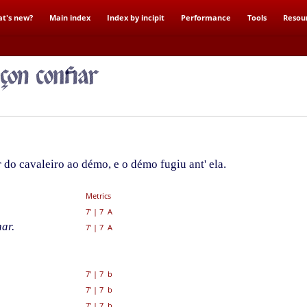
t's new?
Main index
Index by incipit
Performance
Tools
Resou
do cavaleiro ao démo, e o démo fugiu ant' ela.
Metrics
7'
|
7 A
ar.
7'
|
7 A
7'
|
7 b
7'
|
7 b
7'
|
7 b