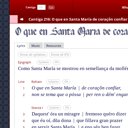
Go
Wha
Cantiga
Cantiga 216
: O que en Santa María de coraçôn confïar
Lyrics
Music
Resources
Show all syllables
Show all IPA
Epigraph
Syllables
IPA
Como Santa María se mostrou en semellança da mollér 
Line
Refrain
Syllables
IPA
O que en Santa María
|
de coraçôn confïar,
1
non se tema que o póssa
|
per ren o dém' engan
2
Stanza I
Syllables
IPA
Daquest' óra un miragre
|
fremoso quéro dizer
3
que éu oí, dũa dona
|
que fillava gran prazer
4
en servir Santa María,
|
e eno séu ben fazer
5