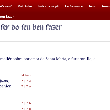
t's new?
Main index
Index by incipit
Performance
Tools
Resou
ben fazer
ollér póbre por amor de Santa María, e furtaron-llo, e
Metrics
fazer,
7'
|
7 A
perder.
7'
|
7 A
7'
|
7 b
7'
|
7 b