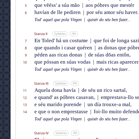
que vẽéss' a súa mão
|
aos póbres que mestér
5
havían de lle pediren
|
por séu amor séu haver.
6
Tod' aquel que pola Virgen
|
quisér do séu ben fazer...
Stanza II
Syllables
IPA
En Toled' há un costume
|
que foi de longa saz
7
que quando i casar quéren
|
as donas que póbre
8
péden aas ricas donas
|
de súas dõas entôn,
9
que póssan en súas vodas
|
mais ricas aparecer
10
Tod' aquel que pola Virgen
|
quisér do séu ben fazer...
Stanza III
Syllables
IPA
Aquela dona havía
|
de séu un rico sartal,
11
e quand' as póbres casavan,
|
emprestava-llo se
12
e séu marido porende
|
un día trouxe-a mal,
13
e que o non emprestasse
|
foi-llo muito defende
14
Tod' aquel que pola Virgen
|
quisér do séu ben fazer...
Stanza IV
Syllables
IPA