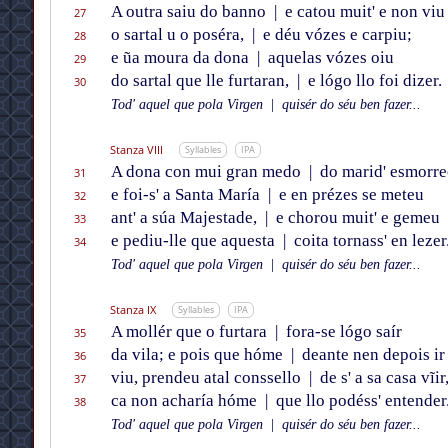
A outra saiu do banno
|
e catou muit' e non viu
27
o sartal u o poséra,
|
e déu vózes e carpiu;
28
e ũa moura da dona
|
aquelas vózes oiu
29
do sartal que lle furtaran,
|
e lógo llo foi dizer.
30
Tod' aquel que pola Virgen
|
quisér do séu ben fazer...
Stanza VIII
Syllables
IPA
A dona con mui gran medo
|
do marid' esmorre
31
e foi-s' a Santa María
|
e en prézes se meteu
32
ant' a súa Majestade,
|
e chorou muit' e gemeu
33
e pediu-lle que aquesta
|
coita tornass' en lezer
34
Tod' aquel que pola Virgen
|
quisér do séu ben fazer...
Stanza IX
Syllables
IPA
A mollér que o furtara
|
fora-se lógo saír
35
da vila; e pois que hóme
|
deante nen depois ir
36
viu, prendeu atal conssello
|
de s' a sa casa vĩir
37
ca non acharía hóme
|
que llo podéss' entender
38
Tod' aquel que pola Virgen
|
quisér do séu ben fazer...