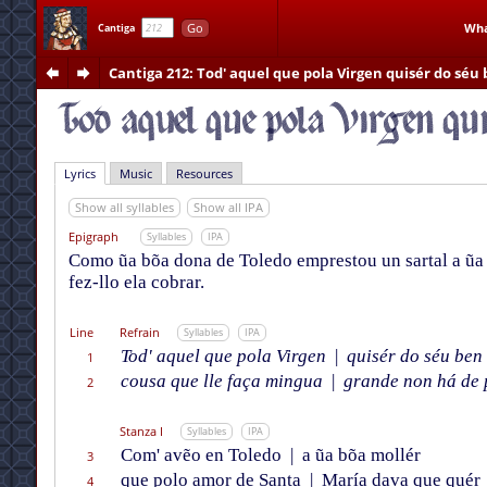
Go
Wha
Cantiga
Cantiga 212
: Tod' aquel que pola Virgen quisér do séu 
Lyrics
Music
Resources
Show all syllables
Show all IPA
Epigraph
Syllables
IPA
Como ũa bõa dona de Toledo emprestou un sartal a ũa m
fez-llo ela cobrar.
Line
Refrain
Syllables
IPA
Tod' aquel que pola Virgen
|
quisér do séu ben 
1
cousa que lle faça mingua
|
grande non há de 
2
Stanza I
Syllables
IPA
Com' avẽo en Toledo
|
a ũa bõa mollér
3
que polo amor de Santa
|
María dava que quér
4