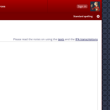
rces
Sign in
Standard spelling
Please read the notes on using the
texts
and the
IPA transcriptions