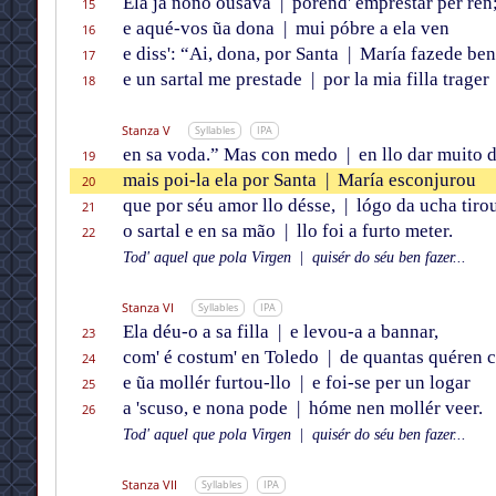
Ela ja nono ousava
|
porend' emprestar per ren
15
e aqué-vos ũa dona
|
mui póbre a ela ven
16
e diss': “Ai, dona, por Santa
|
María fazede ben
17
e un sartal me prestade
|
por la mia filla trager
18
Stanza V
Syllables
IPA
en sa voda.” Mas con medo
|
en llo dar muito d
19
mais poi-la ela por Santa
|
María esconjurou
20
que por séu amor llo désse,
|
lógo da ucha tiro
21
o sartal e en sa mão
|
llo foi a furto meter.
22
Tod' aquel que pola Virgen
|
quisér do séu ben fazer...
Stanza VI
Syllables
IPA
Ela déu-o a sa filla
|
e levou-a a bannar,
23
com' é costum' en Toledo
|
de quantas quéren c
24
e ũa mollér furtou-llo
|
e foi-se per un logar
25
a 'scuso, e nona pode
|
hóme nen mollér veer.
26
Tod' aquel que pola Virgen
|
quisér do séu ben fazer...
Stanza VII
Syllables
IPA