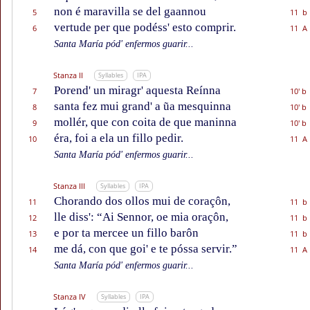
non é maravilla se del gaannou
5
11 b
vertude per que podéss' esto comprir.
6
11 A
Santa María pód' enfermos guarir...
Stanza II
Syllables
IPA
Porend' un miragr' aquesta Reínna
7
10' b
santa fez mui grand' a ũa mesquinna
8
10' b
mollér, que con coita de que maninna
9
10' b
éra, foi a ela un fillo pedir.
10
11 A
Santa María pód' enfermos guarir...
Stanza III
Syllables
IPA
Chorando dos ollos mui de coraçôn,
11
11 b
lle diss': “Ai Sennor, oe mia oraçôn,
12
11 b
e por ta mercee un fillo barôn
13
11 b
me dá, con que goi' e te póssa servir.”
14
11 A
Santa María pód' enfermos guarir...
Stanza IV
Syllables
IPA