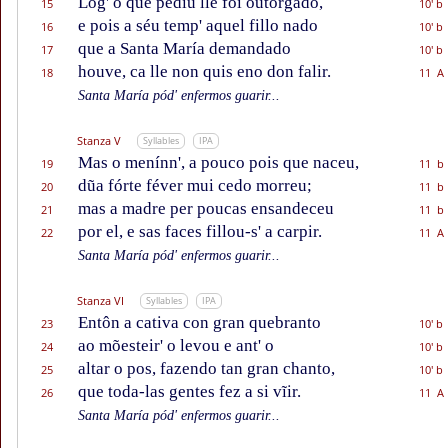
Lóg' o que pediu lle foi outorgado,
15
10' b
e pois a séu temp' aquel fillo nado
16
10' b
que a Santa María demandado
17
10' b
houve, ca lle non quis eno don falir.
18
11 A
Santa María pód' enfermos guarir...
Stanza V
Syllables
IPA
Mas o menínn', a pouco pois que naceu,
19
11 b
dũa fórte féver mui cedo morreu;
20
11 b
mas a madre per poucas ensandeceu
21
11 b
por el, e sas faces fillou-s' a carpir.
22
11 A
Santa María pód' enfermos guarir...
Stanza VI
Syllables
IPA
Entôn a cativa con gran quebranto
23
10' b
ao mõesteir' o levou e ant' o
24
10' b
altar o pos, fazendo tan gran chanto,
25
10' b
que toda-las gentes fez a si vĩir.
26
11 A
Santa María pód' enfermos guarir...