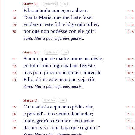
Stanza VII
Syllables
IPA
E braadando começou a dizer:
27
11 b
“Santa María, que me fuste fazer
28
11 b
en dar-m' este fill' e lógo mio toller,
29
11 b
por que non podésse con ele goír?
30
11 A
Santa María pód' enfermos guarir...
Stanza VIII
Syllables
IPA
Sennor, que de madre nome me déste,
31
10' b
en toller-mio lógo mal me fezéste;
32
10' b
mas polo prazer que do téu houvéste
33
10' b
Fillo, dá-m' este méu que veja riír.
34
11 A
Santa María pód' enfermos guarir...
Stanza IX
Syllables
IPA
Ca tu sóa és a que mio pódes dar,
35
11 b
e porend' a ti o venno demandar;
36
11 b
onde, grorïosa Sennor, sen tardar
37
11 b
dá-mio vivo, que haja que ti gracir.”
38
11 A
Santa María pód' enfermos guarir...