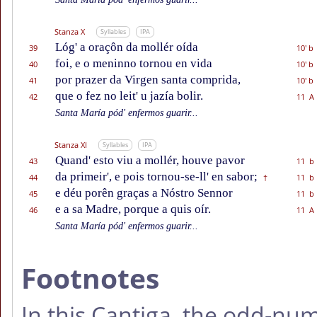
Stanza X
Syllables
IPA
Lóg' a oraçôn da mollér oída
39
10' b
foi, e o meninno tornou en vida
40
10' b
por prazer da Virgen santa comprida,
41
10' b
que o fez no leit' u jazía bolir.
42
11 A
Santa María pód' enfermos guarir...
Stanza XI
Syllables
IPA
Quand' esto viu a mollér, houve pavor
43
11 b
da primeir', e pois tornou-se-ll' en sabor;
44
11 b
†
e déu porên graças a Nóstro Sennor
45
11 b
e a sa Madre, porque a quis oír.
46
11 A
Santa María pód' enfermos guarir...
Footnotes
In this Cantiga, the odd-n