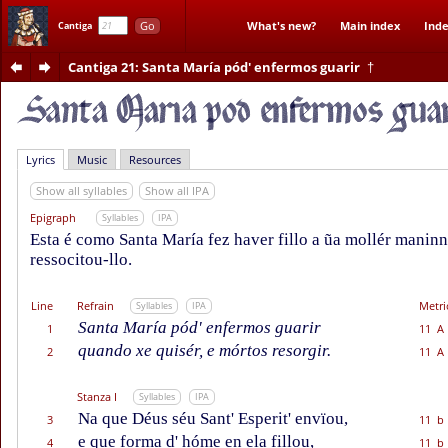
Go
What's new?
Main index
Inde
Cantiga
Cantiga 21
: Santa María pód' enfermos guarir
†
Lyrics
Music
Resources
Show all syllables
Show all IPA
Epigraph
Syllables
IPA
Esta é como Santa María fez haver fillo a ũa mollér maninna
ressocitou-llo.
Line
Refrain
Metri
Syllables
IPA
Santa María pód' enfermos guarir
1
11 A
quando xe quisér, e mórtos resorgir.
2
11 A
Stanza I
Syllables
IPA
Na que Déus séu Sant' Esperit' envïou,
3
11 b
e que forma d' hóme en ela fillou,
4
11 b