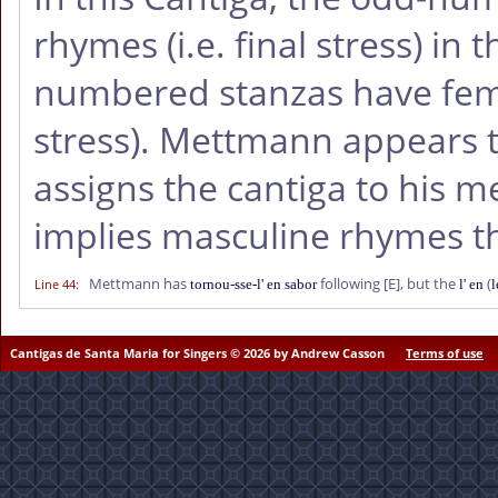
rhymes (i.e. final stress) in t
numbered stanzas have femi
stress). Mettmann appears to
assigns the cantiga to his m
implies masculine rhymes t
Mettmann has
following
[E]
, but the
(
Line 44
:
tornou-sse-l' en sabor
l' en
l
Cantigas de Santa Maria for Singers © 2026 by Andrew Casson
Terms of use