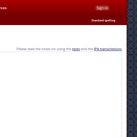
rces
Sign in
Standard spelling
Please read the notes on using the
texts
and the
IPA transcriptions