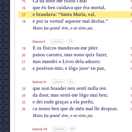
Ca ũa door me fillou i atal
15
1
que éu ben cuidava que éra mortal,
16
1
e braadava: “Santa María, val,
17
1
e por ta vertud' aqueste mal desfaz.”
18
1
Muito faz grand' érro, e en tórto jaz...
Stanza V
Syllables
IPA
E os físicos mandavan-me põer
19
1
panos caentes, mas nono quix fazer,
20
1
mas mandei o Livro dela aduzer;
21
1
e poséron-mio, e lógo jouv' en paz,
22
1
Stanza VI
Syllables
IPA
que non braadei nen sentí nulla ren
23
1
da door, mas sentí-me lógo mui ben;
24
1
e dei ende graças a ela porên,
25
1
ca tenno ben que de méu mal lle despraz.
26
1
Muito faz grand' érro, e en tórto jaz...
Stanza VII
Syllables
IPA