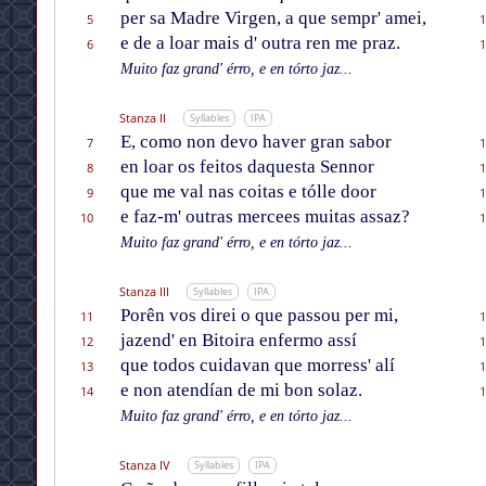
per sa Madre Virgen, a que sempr' amei,
5
1
e de a loar mais d' outra ren me praz.
6
1
Muito faz grand' érro, e en tórto jaz...
Stanza II
Syllables
IPA
E, como non devo haver gran sabor
7
1
en loar os feitos daquesta Sennor
8
1
que me val nas coitas e tólle door
9
1
e faz-m' outras mercees muitas assaz?
10
1
Muito faz grand' érro, e en tórto jaz...
Stanza III
Syllables
IPA
Porên vos direi o que passou per mi,
11
1
jazend' en Bitoira enfermo assí
12
1
que todos cuidavan que morress' alí
13
1
e non atendían de mi bon solaz.
14
1
Muito faz grand' érro, e en tórto jaz...
Stanza IV
Syllables
IPA