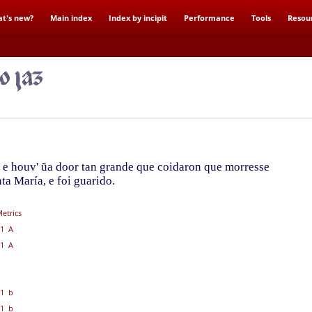
t's new?
Main index
Index by incipit
Performance
Tools
Resou
 e houv' ũa door tan grande que coidaron que morresse
ta María, e foi guarido.
etrics
1 A
1 A
1 b
1 b