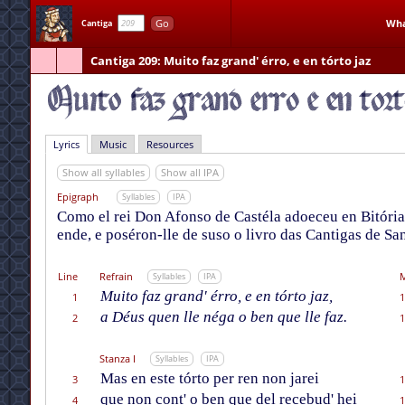
Go
Wha
Cantiga
Cantiga 209
: Muito faz grand' érro, e en tórto jaz
Lyrics
Music
Resources
Show all syllables
Show all IPA
Epigraph
Syllables
IPA
Como el rei Don Afonso de Castéla adoeceu en Bitória
ende, e poséron-lle de suso o livro das Cantigas de San
Line
Refrain
M
Syllables
IPA
Muito faz grand' érro, e en tórto jaz,
1
1
a Déus quen lle néga o ben que lle faz.
2
1
Stanza I
Syllables
IPA
Mas en este tórto per ren non jarei
3
1
que non cont' o ben que del recebud' hei
4
1