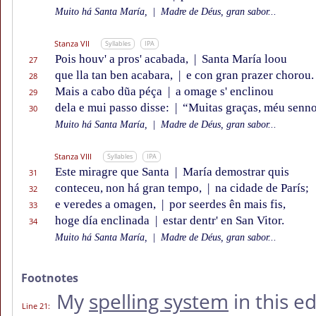
Muito há Santa María,
|
Madre de Déus, gran sabor...
Stanza VII
Syllables
IPA
Pois houv' a pros' acabada,
|
Santa María loou
27
que lla tan ben acabara,
|
e con gran prazer chorou.
28
Mais a cabo dũa péça
|
a omage s' enclinou
29
dela e mui passo disse:
|
“Muitas graças, méu senno
30
Muito há Santa María,
|
Madre de Déus, gran sabor...
Stanza VIII
Syllables
IPA
Este miragre que Santa
|
María demostrar quis
31
conteceu, non há gran tempo,
|
na cidade de París;
32
e veredes a omagen,
|
por seerdes ên mais fis,
33
hoge día enclinada
|
estar dentr' en San Vitor.
34
Muito há Santa María,
|
Madre de Déus, gran sabor...
Footnotes
My
spelling system
in this e
Line 21
: