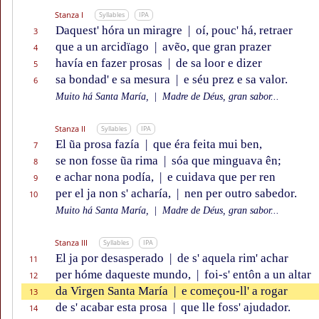
Stanza I
Syllables
IPA
Daquest' hóra un miragre
|
oí, pouc' há, retraer
3
que a un arcidïago
|
avẽo, que gran prazer
4
havía en fazer prosas
|
de sa loor e dizer
5
sa bondad' e sa mesura
|
e séu prez e sa valor.
6
Muito há Santa María,
|
Madre de Déus, gran sabor...
Stanza II
Syllables
IPA
El ũa prosa fazía
|
que éra feita mui ben,
7
se non fosse ũa rima
|
sóa que minguava ên;
8
e achar nona podía,
|
e cuidava que per ren
9
per el ja non s' acharía,
|
nen per outro sabedor.
10
Muito há Santa María,
|
Madre de Déus, gran sabor...
Stanza III
Syllables
IPA
El ja por desasperado
|
de s' aquela rim' achar
11
per hóme daqueste mundo,
|
foi-s' entôn a un altar
12
da Virgen Santa María
|
e começou-ll' a rogar
13
de s' acabar esta prosa
|
que lle foss' ajudador.
14