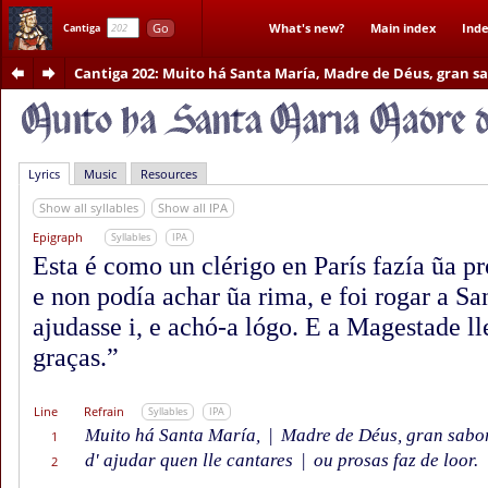
Go
What's new?
Main index
Inde
Cantiga
Cantiga 202
: Muito há Santa María, Madre de Déus, gran s
Lyrics
Music
Resources
Show all syllables
Show all IPA
Epigraph
Syllables
IPA
Esta é como un clérigo en París fazía ũa p
e non podía achar ũa rima, e foi rogar a S
ajudasse i, e achó-a lógo. E a Magestade ll
graças.”
Line
Refrain
Syllables
IPA
Muito há Santa María,
|
Madre de Déus, gran sabo
1
d' ajudar quen lle cantares
|
ou prosas faz de loor.
2