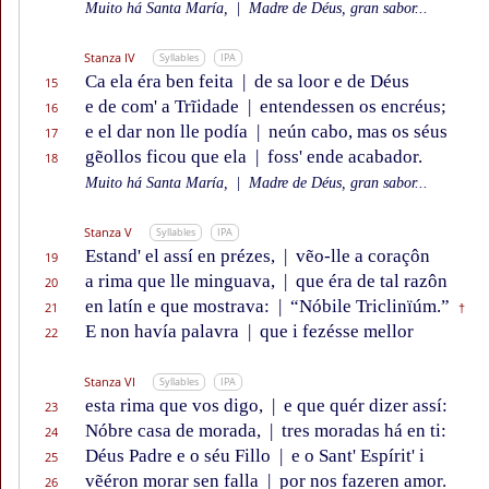
Muito há Santa María,
|
Madre de Déus, gran sabor...
Stanza IV
Syllables
IPA
Ca ela éra ben feita
|
de sa loor e de Déus
15
e de com' a Trĩidade
|
entendessen os encréus;
16
e el dar non lle podía
|
neún cabo, mas os séus
17
gẽollos ficou que ela
|
foss' ende acabador.
18
Muito há Santa María,
|
Madre de Déus, gran sabor...
Stanza V
Syllables
IPA
Estand' el assí en prézes,
|
vẽo-lle a coraçôn
19
a rima que lle minguava,
|
que éra de tal razôn
20
en latín e que mostrava:
|
“Nóbile Triclinïúm.”
21
†
E non havía palavra
|
que i fezésse mellor
22
Stanza VI
Syllables
IPA
esta rima que vos digo,
|
e que quér dizer assí:
23
Nóbre casa de morada,
|
tres moradas há en ti:
24
Déus Padre e o séu Fillo
|
e o Sant' Espírit' i
25
vẽéron morar sen falla
|
por nos fazeren amor.
26